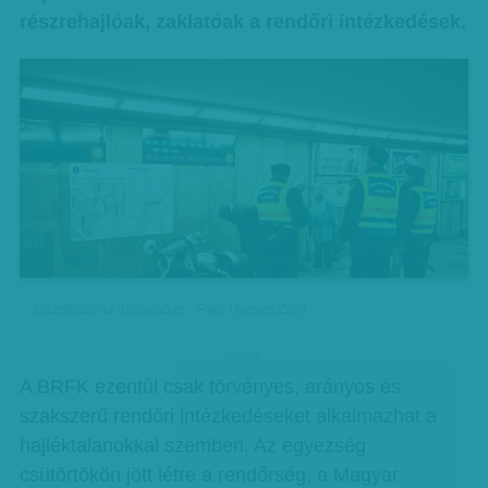
részrehajlóak, zaklatóak a rendőri intézkedések.
Igazoltatás az aluljáróban - Fotó: Üveges Zsolt
hirdetes
A BRFK ezentúl csak törvényes, arányos és
szakszerű rendőri intézkedéseket alkalmazhat a
hajléktalanokkal szemben. Az egyezség
csütörtökön jött létre a rendőrség, a Magyar