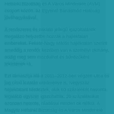
Helsinki Bizottság és A Város Mindenkié (AVM)
csoport között, az Egyenlő Bánásmód Hatóság
jóváhagyásával.
A rendszeres és zaklató jellegű igazoltatások
megalázó helyzetbe hozzák a hajléktalan
embereket. Fekete-Nagy Miklós hajléktalan szerint
ameddig a rendőr kezében van a személyi okmány,
addig meg sem mozdulhat és bűnözőként
tekintenek rá.
Ezt támasztja alá a 2011–2012-ben végzett Utca és
jog című kutatás eredménye is. Négyszáz
hajléktalant kérdeztek, akik 60 százalékát havonta
legalább egyszer igazoltatták, 20 százalékukat
azonban hetente, ráadásul minden ok nélkül. A
Magyar Helsinki Bizottság és A Város Mindenkié