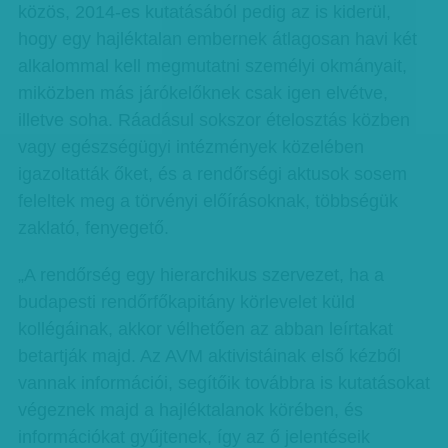
közös, 2014-es kutatásából pedig az is kiderül,
hogy egy hajléktalan embernek átlagosan havi két
alkalommal kell megmutatni személyi okmányait,
miközben más járókelőknek csak igen elvétve,
illetve soha. Ráadásul sokszor ételosztás közben
vagy egészségügyi intézmények közelében
igazoltatták őket, és a rendőrségi aktusok sosem
feleltek meg a törvényi előírásoknak, többségük
zaklató, fenyegető.
„A rendőrség egy hierarchikus szervezet, ha a
budapesti rendőrfőkapitány körlevelet küld
kollégáinak, akkor vélhetően az abban leírtakat
betartják majd. Az AVM aktivistáinak első kézből
vannak információi, segítőik továbbra is kutatásokat
végeznek majd a hajléktalanok körében, és
információkat gyűjtenek, így az ő jelentéseik