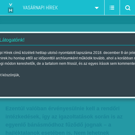
VASÁRNAPI HÍREK
 Látogatónk!
A zaklató, megalázó
i Hírek című közéleti hetilap utolsó nyomtatott lapszáma 2018. december 8-án jel
hirek.hu honlap ettől az időponttól archívumként működik tovább, ahol a korábban
igazoltatásokról tárgyaltak -
égi módon kereshetők, de a tartalom nem frissül, és az egyes írások sem kommente
Megállapodtak: békén hagyják a
t köszönjük,
hajléktalanokat
Szerző:
Munkatársunktól
| Megjelent a 2016. február 20.-i lapszámban
Ezentúl valóban érvényesülnie kell a rendőri
intézkedések, így az igazoltatások során is az
egyenlő bánásmódhoz fűződő jognak – a
hajléktalanok esetében is. Nem lehetnek