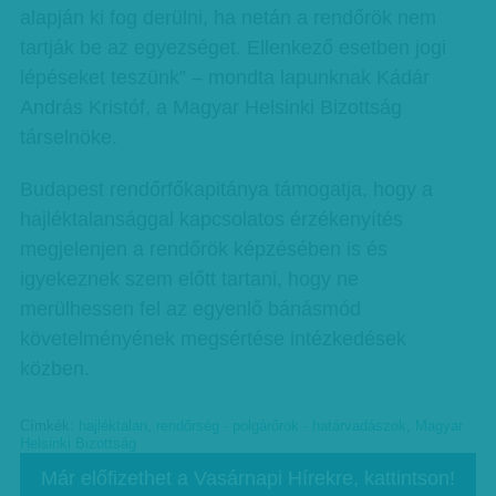
alapján ki fog derülni, ha netán a rendőrök nem
tartják be az egyezséget. Ellenkező esetben jogi
lépéseket teszünk” – mondta lapunknak Kádár
András Kristóf, a Magyar Helsinki Bizottság
társelnöke.
Budapest rendőrfőkapitánya támogatja, hogy a
hajléktalansággal kapcsolatos érzékenyítés
megjelenjen a rendőrök képzésében is és
igyekeznek szem előtt tartani, hogy ne
merülhessen fel az egyenlő bánásmód
követelményének megsértése intézkedések
közben.
Címkék:
hajléktalan
,
rendőrség - polgárőrök - határvadászok
,
Magyar
Helsinki Bizottság
Már előfizethet a Vasárnapi Hírekre, kattintson!