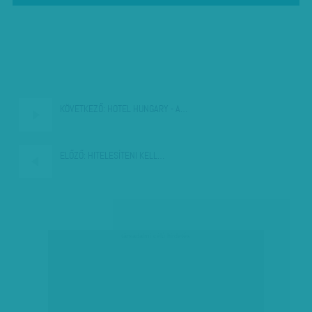
KÖVETKEZŐ:
HOTEL HUNGARY - A…
ELŐZŐ:
HITELESÍTENI KELL…
társadalmi célú hirdetés