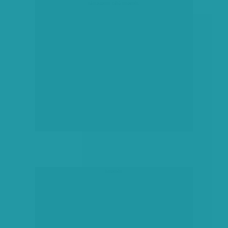
társadalmi célú hirdetés
hirdetés