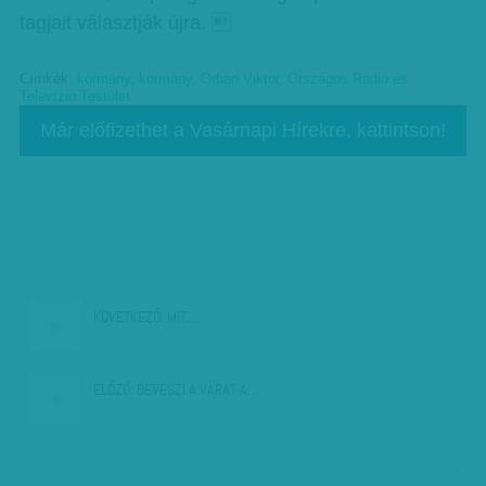
tagjait választják újra. 
Címkék:
kormány
,
kormány
,
Orbán Viktor
,
Országos Rádió és
Televízió Testület
Már előfizethet a Vasárnapi Hírekre, kattintson!
KÖVETKEZŐ:
MIT…
ELŐZŐ:
BEVESZI A VÁRAT A…