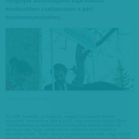
nyugdíjak biztonságával kapcsolatos
kérdésekben csatlakozzon a párt
kezdeményezéséhez.
Fotó: Kovács Attila, MTI
hirdetes
Az LMP modellje „jól képzett, magas hozzáadott értéket
képviselő” emberekre építi a jövőt, míg szerintük Orbán Viktor
„kiszolgáltatott és alulképzett munkaerőre akarja építeni az
országot úgy, hogy szinte semmi védelme nem marad a
társadalomnak”. A párt szerint a népszavazás tétje, hogy melyik
modellt választják a polgárok. Ezért a kampány nem csak nekik,