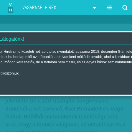
VASÁRNAPI HÍREK
 Látogatónk!
Népszavazásra gyűjt az LMP
i Hírek című közéleti hetilap utolsó nyomtatott lapszáma 2018. december 8-án jel
hirek.hu honlap ettől az időponttól archívumként működik tovább, ahol a korábban
Szerző:
Krausz Viktória
| Megjelent a 2012. március 04.-i lapszámban
égi módon kereshetők, de a tartalom nem frissül, és az egyes írások sem kommente
t köszönjük,
Elég a kiszolgáltatottságból szlogennel a Lehet
Más a Politika (LMP) holnap elkezdi az
aláírásgyűjtést a népszavazási kampányukhoz –
jelentette be a zárt tisztújító kongresszus
döntését a két szóvivő, Szél Bernadett és Vágó
Gábor. Hétfőtől mindenkinek lehetősége lesz
arra, hogy a munka világával, az oktatással és a