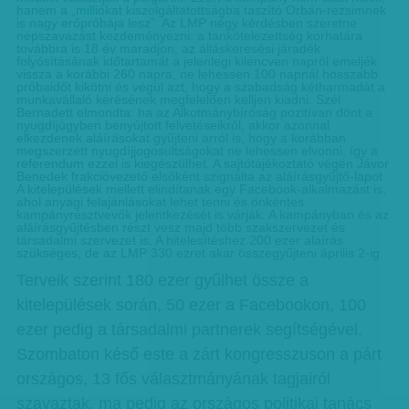
hanem a „milliókat kiszolgáltatottságba taszító Orbán-rezsimnek
is nagy erőpróbája lesz”. Az LMP négy kérdésben szeretne
népszavazást kezdeményezni: a tankötelezettség korhatára
továbbra is 18 év maradjon, az álláskeresési járadék
folyósításának időtartamát a jelenlegi kilencven napról emeljék
vissza a korábbi 260 napra, ne lehessen 100 napnál hosszabb
próbaidőt kikötni és végül azt, hogy a szabadság kétharmadát a
munkavállaló kérésének megfelelően kelljen kiadni. Szél
Bernadett elmondta: ha az Alkotmánybíróság pozitívan dönt a
nyugdíjügyben benyújtott felvetéseikről, akkor azonnal
elkezdenek aláírásokat gyűjteni arról is, hogy a korábban
megszerzett nyugdíjjogosultságokat ne lehessen elvonni, így a
referendum ezzel is kiegészülhet. A sajtótájékoztató végén Jávor
Benedek frakcióvezető elsőként szignálta az aláírásgyűjtő-lapot.
A kitelepülések mellett elindítanak egy Facebook-alkalmazást is,
ahol anyagi felajánlásokat lehet tenni és önkéntes
kampányrésztvevők jelentkezését is várják. A kampányban és az
aláírásgyűjtésben részt vesz majd több szakszervezet és
társadalmi szervezet is. A hitelesítéshez 200 ezer aláírás
szükséges, de az LMP 330 ezret akar összegyűjteni április 2-ig.
Terveik szerint 180 ezer gyűlhet össze a
kitelepülések során, 50 ezer a Facebookon, 100
ezer pedig a társadalmi partnerek segítségével.
Szombaton késő este a zárt kongresszuson a párt
országos, 13 fős választmányának tagjairól
szavaztak, ma pedig az országos politikai tanács