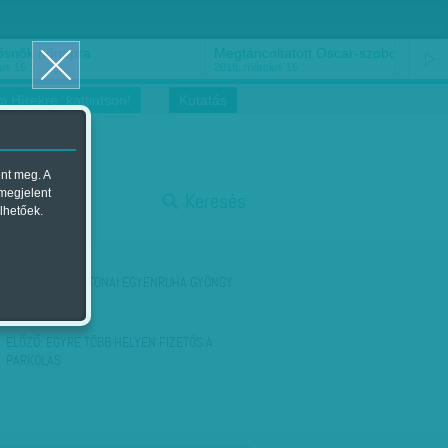
ősnők nőnapra
Megtáncoltatott Oscar-szobor
us 16.
2018. március 16.
i Hírekre, kattintson!
Kutatás
ent meg. A
start
 megjelent
Keresés
lhetőek.
stop
KÖVETKEZŐ:
KATONAI EGYENRUHA GYÖNGY
FÜLBEVALÓVAL
ELŐZŐ:
EGYRE TÖBB HELYEN FIZETŐS A
PARKOLÁS