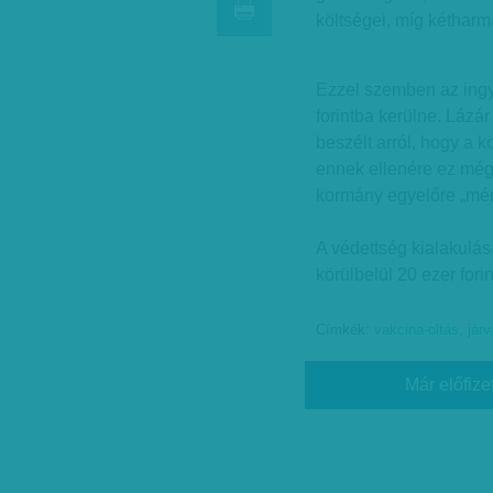
költségei, míg kétharm
Ezzel szemben az ingy
forintba kerülne. Lázár
beszélt arról, hogy a k
ennek ellenére ez még
kormány egyelőre „mérl
A védettség kialakulá
körülbelül 20 ezer fori
Címkék:
vakcina-oltás
,
jár
Már előfize