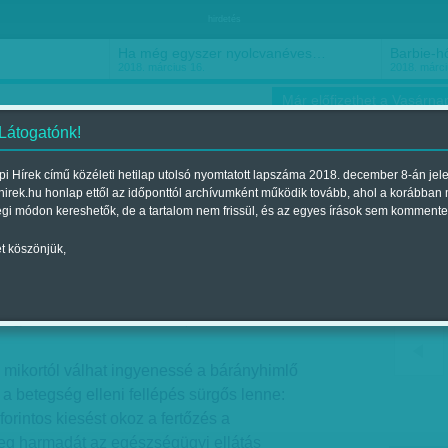
hirdetés
Ha még egyszer nyolcvanéves…
Barbie-h
2018. március 16.
2018. márci
Már előfizethet a Vasárnap
 Látogatónk!
i Hírek című közéleti hetilap utolsó nyomtatott lapszáma 2018. december 8-án jel
hirek.hu honlap ettől az időponttól archívumként működik tovább, ahol a korábban
ókusz
Szerintem
Ízlés
Sport
égi módon kereshetők, de a tartalom nem frissül, és az egyes írások sem kommente
t köszönjük,
 az oltás
Megjelent a 2018. február 03.-i lapszámban
 mikortól válhat ingyenessé a bárányhimlő
 a betegség elleni fellépés sürgős lenne:
 forintos kiesést okoz a fertőzés a
eg harmadát az egészségügyi ellátás