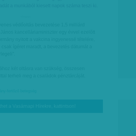
adát a munkából kiesett napok száma teszi ki.
hirdetes
enes védőoltás bevezetése 1,5 milliárd
 János kancelláriaminiszter egy évvel ezelőtt
ormány nyitott a vakcina ingyenessé tételére,
 csak ígéret maradt, a bevezetés dátumát a
egeli”.
sához két oltásra van szükség, összesen
nttal terheli meg a családok pénztárcáját.
vány-fertőző betegség
thet a Vasárnapi Hírekre, kattintson!