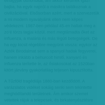
elhagyják otthonukat, ám akkor kerülnek igazi
bajba, ha egyik napról a másikra találkoznak a
civilizációval. Elsősorban azért, mert a szervezetük
a mi modern nyavalyáink ellen nem képes
védekezni. 1987-ben például 45-en haltak meg a
zo’é törzs tagjai közül, mert megtámadta őket az
influenza, a malária és más légúti betegségek. De
ha egy kicsit régebbre megyünk vissza: egykor az
Azték Birodalmat sem a spanyol hadak fegyverei,
hanem inkább a behurcolt himlő, kanyaró és
influenza terítette le, az őslakosokat az 1520ban
kitört járvány gyakorlatilag teljesen kipusztította.
A Tűzföld tragédiája 1880-ban kezdődött. A
varázslatos vidéket sokáig senki sem tekintette
meghódítandó területnek. Ám amikor szemet
vetettek rájuk a telepesek, és birkatenyésztésre