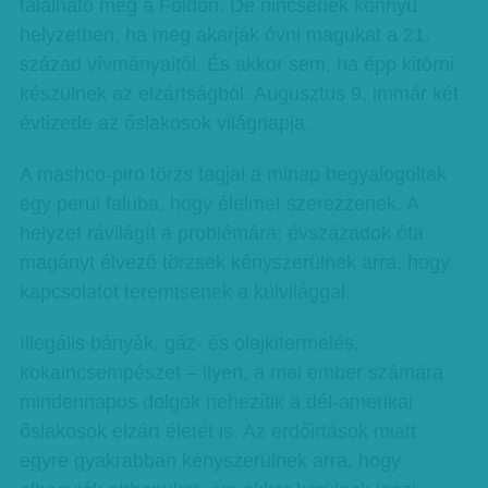
található még a Földön. De nincsenek könnyű
helyzetben, ha meg akarják óvni magukat a 21.
század vívmányaitól. És akkor sem, ha épp kitörni
készülnek az elzártságból. Augusztus 9. immár két
évtizede az őslakosok világnapja.
A mashco-piro törzs tagjai a minap begyalogoltak
egy perui faluba, hogy élelmet szerezzenek. A
helyzet rávilágít a problémára: évszázadok óta
magányt élvező törzsek kényszerülnek arra, hogy
kapcsolatot teremtsenek a külvilággal.
Illegális bányák, gáz- és olajkitermelés,
kokaincsempészet – ilyen, a mai ember számára
mindennapos dolgok nehezítik a dél-amerikai
őslakosok elzárt életét is. Az erdőirtások miatt
egyre gyakrabban kényszerülnek arra, hogy