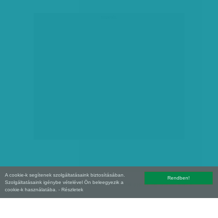
hirdetés
A cookie-k segítenek szolgáltatásaink biztosításában.
Rendben!
Szolgáltatásaink igénybe vételével Ön beleegyezik a
Copyright (C) 2026, XXI század Média Kft. Az oldal szerzői jogi oltalom alatt áll.
cookie-k használatába.
- Részletek