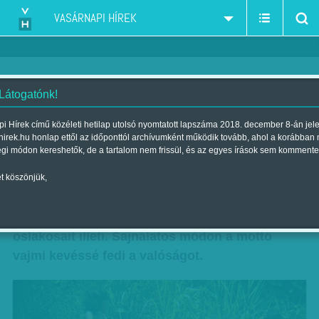
VASÁRNAPI HÍREK
 Látogatónk!
Nincsenek ránk felkészülve
i Hírek című közéleti hetilap utolsó nyomtatott lapszáma 2018. december 8-án jel
hirek.hu honlap ettől az időponttól archívumként működik tovább, ahol a korábban
Szerző:
Diószegi-Horváth Nóra
| Megjelent a 2015. augusztus 08.-i
égi módon kereshetők, de a tartalom nem frissül, és az egyes írások sem kommente
lapszámban
t köszönjük,
Cselekvés és méltóság – ez volt az elmúlt
évtized jelszava, legalábbis, ami a világ
őslakosait illeti. Sajnálatos módon a mottó
vajmi kevéssé fedi a valóságot.