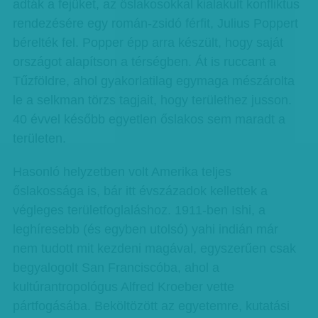
adták a fejüket, az őslakosokkal kialakult konfliktus
rendezésére egy román-zsidó férfit, Julius Poppert
bérelték fel. Popper épp arra készült, hogy saját
országot alapítson a térségben. Át is ruccant a
Tűzföldre, ahol gyakorlatilag egymaga mészárolta
le a selkman törzs tagjait, hogy területhez jusson.
40 évvel később egyetlen őslakos sem maradt a
területen.
Hasonló helyzetben volt Amerika teljes
őslakossága is, bár itt évszázadok kellettek a
végleges területfoglaláshoz. 1911-ben Ishi, a
leghíresebb (és egyben utolsó) yahi indián már
nem tudott mit kezdeni magával, egyszerűen csak
begyalogolt San Franciscóba, ahol a
kultúrantropológus Alfred Kroeber vette
pártfogásába. Beköltözött az egyetemre, kutatási