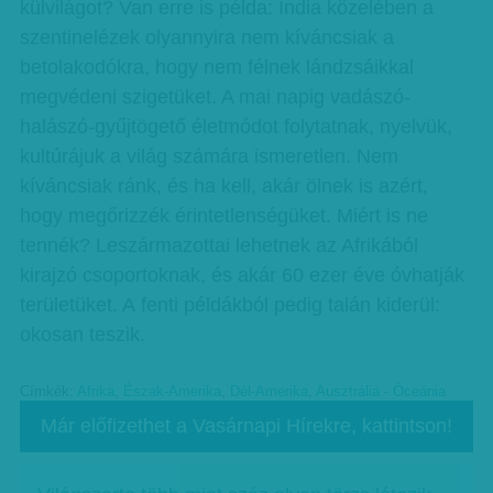
külvilágot? Van erre is példa: India közelében a
szentinelézek olyannyira nem kíváncsiak a
betolakodókra, hogy nem félnek lándzsáikkal
megvédeni szigetüket. A mai napig vadászó-
halászó-gyűjtögető életmódot folytatnak, nyelvük,
kultúrájuk a világ számára ismeretlen. Nem
kíváncsiak ránk, és ha kell, akár ölnek is azért,
hogy megőrizzék érintetlenségüket. Miért is ne
tennék? Leszármazottai lehetnek az Afrikából
kirajzó csoportoknak, és akár 60 ezer éve óvhatják
területüket. A fenti példákból pedig talán kiderül:
okosan teszik.
Címkék:
Afrika
,
Észak-Amerika
,
Dél-Amerika
,
Ausztrália - Óceánia
Már előfizethet a Vasárnapi Hírekre, kattintson!