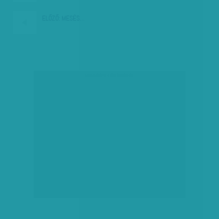
ELŐZŐ:
MESÉS…
társadalmi célú hirdetés