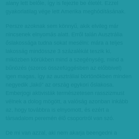
alany lett belőle, így is fejezte be életét. Ezzel
gyakorlatilag vége lett Amerika meghódításának.
Persze azoknak sem könnyű, akik elvileg már
nincsenek elnyomás alatt. Erről talán Ausztrália
őslakossága tudna sokat mesélni: mára a teljes
lakosság mindössze 3 százalékát teszik ki,
miközben körükben mind a szegénység, mind a
bűnözés (szoros összefüggésben az előbbivel)
igen magas, így az ausztráliai börtönökben minden
negyedik „lakó” az ország egykori őslakosa.
Emberjogi aktivisták természetesen rasszizmust
vélnek a dolog mögött, a valóság azonban inkább
az, hogy továbbra is elnyomott, és ezért a
társadalom peremén élő csoportról van szó.
De mi van azzal, aki nem akarja beengedni a