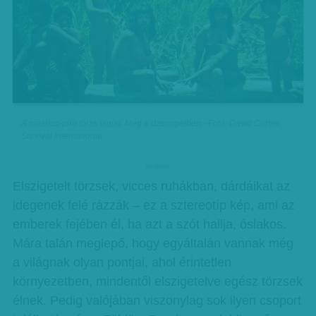
A mashco-piro törzs tagjai. Még a dzsungelben - Fotó: David Cortijo,
Survival International
hirdetes
Elszigetelt törzsek, vicces ruhákban, dárdáikat az
idegenek felé rázzák – ez a sztereotíp kép, ami az
emberek fejében él, ha azt a szót hallja, őslakos.
Mára talán meglepő, hogy egyáltalán vannak még
a világnak olyan pontjai, ahol érintetlen
környezetben, mindentől elszigetelve egész törzsek
élnek. Pedig valójában viszonylag sok ilyen csoport