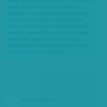
Világszerte több mint száz olyan törzs létezik,
amely elszigetelten él. A legtöbben Új-
Guineában és Dél-Amerikában találhatóak,
Brazíliában a kormány 77 ilyen őslakos
csoportot tart számon, Peruban körülbelül
tizenötöt, néhány tucat lehet Indonéziában,
kettő India partjainál, és még néhány
Malajziában és Közép-Ázsiában is. Pontos
számokat azonban nem tudni.
KÖVETKEZŐ:
NEM MINDEN…