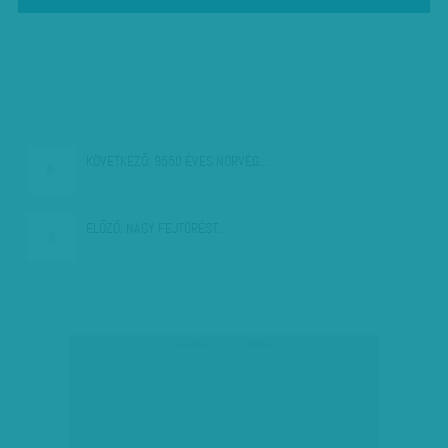
KÖVETKEZŐ:
9550 ÉVES NORVÉG…
ELŐZŐ:
NAGY FEJTÖRÉST…
társadalmi célú hirdetés