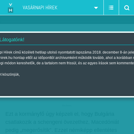
VASÁRNAPI HÍREK
 Látogatónk!
Orbán és a 'brüsszelizmus'
i Hírek című közéleti hetilap utolsó nyomtatott lapszáma 2018. december 8-án jel
hirek.hu honlap ettől az időponttól archívumként működik tovább, ahol a korábban
Szerző:
Munkatársunktól
| Megjelent a 2016. január 09.-i lapszámban
égi módon kereshetők, de a tartalom nem frissül, és az egyes írások sem kommente
t köszönjük,
„Európa új védelmi vonalát Görögország északi
határánál kell kiépíteni” – jelentette ki Orbán
Viktor péntek reggel a Kossuth rádióban.
hirdetes
Ezt a kormányfő úgy képzeli el, hogy Bulgária
csatlakozik a schengeni övezethez, Macedóniát
pedig „megerősítik”. Ezzel némiképp ellentétes