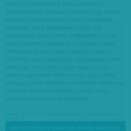
módon a miniszterelnök élesen kritizálta a
„brüsszelizmust”, amelynek lényege, hogy minden
felmerülő probléma esetén európai megoldást
sürgetnek, ami a tagállamoktól vonja el a
hatásköröket. Hogy ennek szellemében tetszeni
fog-e Orbánnak a holland EU-elnökség legfőbb
célkitűzése, amely további jogköröket adna a
FRONTEX uniós határőrizeti ügynökségnek, nem
lehet tudni. Annyi biztos, hogy abban sem ért
teljesen egyet Mark Ruttéval, hogy míg holland
kollégája szerint radikálisan csökkenteni kellene az
Európába érkező menekültek számát, Orbán
teljesen megállítaná a bevándorlást.
Címkék:
Orbán és az EU-szabadságharcolás
,
menekült-migráció-
bevándorló
Már előfizethet a Vasárnapi Hírekre, kattintson!