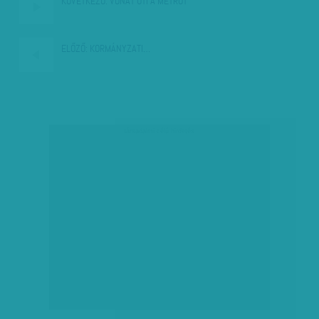
KÖVETKEZŐ:
VONAT ÜTI A METRÓT
ELŐZŐ:
KORMÁNYZATI…
társadalmi célú hirdetés