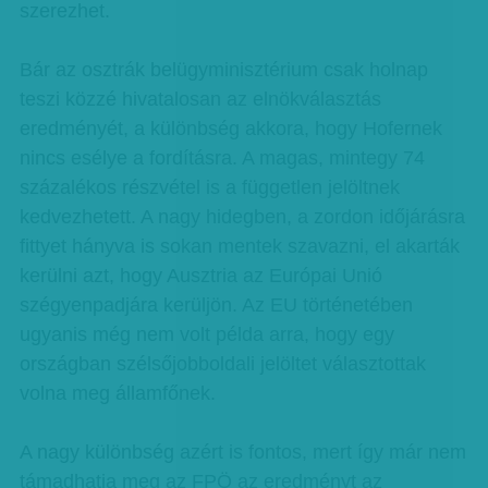
szerezhet.
Bár az osztrák belügyminisztérium csak holnap
teszi közzé hivatalosan az elnökválasztás
eredményét, a különbség akkora, hogy Hofernek
nincs esélye a fordításra. A magas, mintegy 74
százalékos részvétel is a független jelöltnek
kedvezhetett. A nagy hidegben, a zordon időjárásra
fittyet hányva is sokan mentek szavazni, el akarták
kerülni azt, hogy Ausztria az Európai Unió
szégyenpadjára kerüljön. Az EU történetében
ugyanis még nem volt példa arra, hogy egy
országban szélsőjobboldali jelöltet választottak
volna meg államfőnek.
A nagy különbség azért is fontos, mert így már nem
támadhatja meg az FPÖ az eredményt az