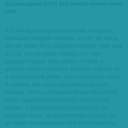
Szabadságpárt (FPÖ) által indított Norbert Hofer
előtt.
hirdetes
A SORA ügynökség közlése szerint, amelyet az
osztrák közszolgálati csatorna, az ORF tett közzé,
Van der Bellen 53,6 százalékot szerzett, Hofer csak
47,3-at. Van der Bellen mintegy 2,07 millió
szavazatot kapott, Hofer pedig 1,9 milliót. A
levélben leadott szavazatok esetében is jobban áll
a környezetvédők jelöltje, óvatos becslések szerint
is legalább 100 ezerrel több voksot kaphatott
levélben, mint a szélsőjobboldali párt által indított
Hofer. Hangsúlyozzuk azonban, hogy ez csak
becslés, a levélben leadott voksokat csak ma
számolják össze. Ha azonban bejön a jóslat, Van
der Bellen összességében akár 56 százalékot is