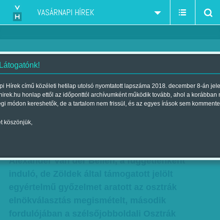
VASÁRNAPI HÍREK
 Látogatónk!
Az osztrákok meggyőző
i Hírek című közéleti hetilap utolsó nyomtatott lapszáma 2018. december 8-án jel
hirek.hu honlap ettől az időponttól archívumként működik tovább, ahol a korábban
többsége megállította a
égi módon kereshetők, de a tartalom nem frissül, és az egyes írások sem kommente
szélsőjobboldalt
t köszönjük,
Szerző:
VHO
| 2016. december 04., vasárnap 19:47
Alexander Van der Bellen, a függetlenként
induló, de Zöldek által támogatott jelölt
egyértelmű győzelmet aratott az osztrák
elnökválasztás megismételt, második
fordulójában a szélsőjobboldali Osztrák