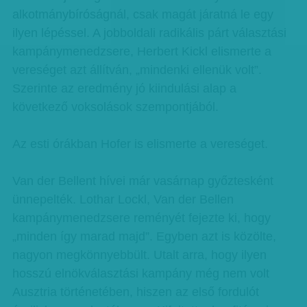
alkotmánybíróságnál, csak magát járatná le egy
ilyen lépéssel. A jobboldali radikális párt választási
kampánymenedzsere, Herbert Kickl elismerte a
vereséget azt állítván, „mindenki ellenük volt”.
Szerinte az eredmény jó kiindulási alap a
következő voksolások szempontjából.
Az esti órákban Hofer is elismerte a vereséget.
Van der Bellent hívei már vasárnap győztesként
ünnepelték. Lothar Lockl, Van der Bellen
kampánymenedzsere reményét fejezte ki, hogy
„minden így marad majd”. Egyben azt is közölte,
nagyon megkönnyebbült. Utalt arra, hogy ilyen
hosszú elnökválasztási kampány még nem volt
Ausztria történetében, hiszen az első fordulót