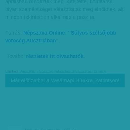
áprilisban rendezték meg. Kifejtette, honfitársai
olyan személyiséget választottak meg elnöknek, aki
minden tekintetben alkalmas a posztra.
Forrás:
Népszava Online: "Súlyos szélsőjobb
vereség Ausztriában
" ,
További
részletek itt olvashatók
.
Címkék:
Ausztria
,
választók-választások-választási törvény
Már előfizethet a Vasárnapi Hírekre, kattintson!