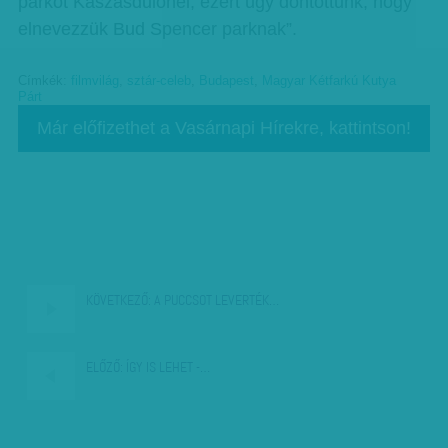
parkot Kaszásdűlőnél, ezért úgy döntöttünk, hogy
elnevezzük Bud Spencer parknak”.
Címkék:
filmvilág
,
sztár-celeb
,
Budapest
,
Magyar Kétfarkú Kutya
Párt
Már előfizethet a Vasárnapi Hírekre, kattintson!
KÖVETKEZŐ:
A PUCCSOT LEVERTÉK…
ELŐZŐ:
ÍGY IS LEHET -…