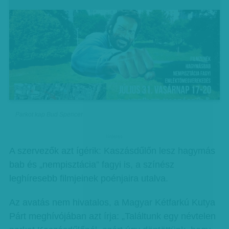
Parkot kap Bud Spencer
hirdetes
A szervezők azt ígérik: Kaszásdűlőn lesz hagymás
bab és „nempisztácia” fagyi is, a színész
leghíresebb filmjeinek poénjaira utalva.
Az avatás nem hivatalos, a Magyar Kétfarkú Kutya
Párt meghívójában azt írja: „Találtunk egy névtelen