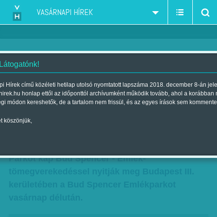
VASÁRNAPI HÍREK
 Látogatónk!
Vasárnap avatás: lesz Bud
i Hírek című közéleti hetilap utolsó nyomtatott lapszáma 2018. december 8-án jel
hirek.hu honlap ettől az időponttól archívumként működik tovább, ahol a korábban
Spencer-emlékbunyó, hagymás
égi módon kereshetők, de a tartalom nem frissül, és az egyes írások sem kommente
bab és 'nempisztácia' fagyi
t köszönjük,
Szerző:
Munkatársunktól
| Megjelent a 2016. július 30.-i lapszámban
Parkot kap Bud Spencer - Emlék-
tömegverekedéssel nyitják meg Budapest III.
kerületében a Bud Spencer Emlékparkot
vasárnap délután.