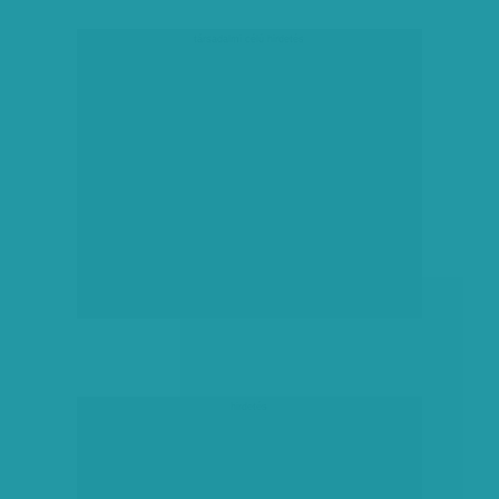
társadalmi célú hirdetés
hirdetés