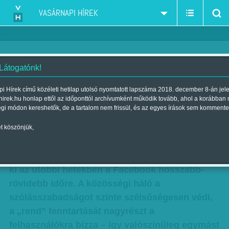
VASÁRNAPI HÍREK
 Látogatónk!
Politikai bosszú a kibertérben
i Hírek című közéleti hetilap utolsó nyomtatott lapszáma 2018. december 8-án jel
hirek.hu honlap ettől az időponttól archívumként működik tovább, ahol a korábban
Szerzők:
Kövesdi Péter
,
Kőműves Anita
| Megjelent a 2017. április 01.-
égi módon kereshetők, de a tartalom nem frissül, és az egyes írások sem kommente
i lapszámban
t köszönjük,
Gyors egymásutánban több, elsősorban
baloldali-liberális érzelmű véleményvezért tiltott
ki az utóbbi hetekben a Facebook hosszabb-
rövidebb időre. A közösségi háló a
szólásszabadságot szinte szélsőségesen védi,
a „rend” fenntartását nagyrészt a
felhasználókra bízza – így valószínűleg egymást