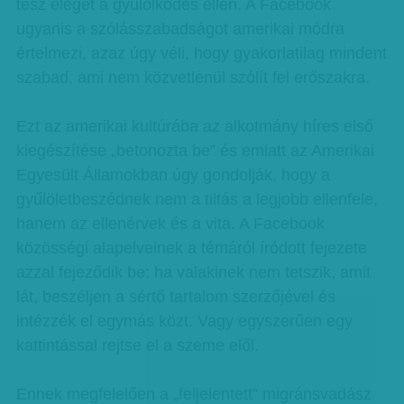
tesz eleget a gyűlölködés ellen. A Facebook
ugyanis a szólásszabadságot amerikai módra
értelmezi, azaz úgy véli, hogy gyakorlatilag mindent
szabad, ami nem közvetlenül szólít fel erőszakra.
Ezt az amerikai kultúrába az alkotmány híres első
kiegészítése „betonozta be” és emiatt az Amerikai
Egyesült Államokban úgy gondolják, hogy a
gyűlöletbeszédnek nem a tiltás a legjobb ellenfele,
hanem az ellenérvek és a vita. A Facebook
közösségi alapelveinek a témáról íródott fejezete
azzal fejeződik be: ha valakinek nem tetszik, amit
lát, beszéljen a sértő tartalom szerzőjével és
intézzék el egymás közt. Vagy egyszerűen egy
kattintással rejtse el a szeme elől.
Ennek megfelelően a „feljelentett” migránsvadász