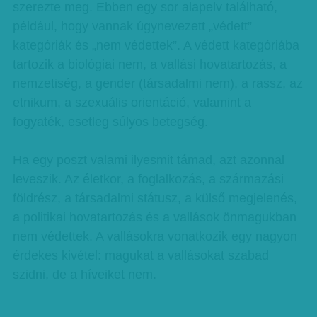
szerezte meg. Ebben egy sor alapelv található,
például, hogy vannak úgynevezett „védett”
kategóriák és „nem védettek”. A védett kategóriába
tartozik a biológiai nem, a vallási hovatartozás, a
nemzetiség, a gender (társadalmi nem), a rassz, az
etnikum, a szexuális orientáció, valamint a
fogyaték, esetleg súlyos betegség.
Ha egy poszt valami ilyesmit támad, azt azonnal
leveszik. Az életkor, a foglalkozás, a származási
földrész, a társadalmi státusz, a külső megjelenés,
a politikai hovatartozás és a vallások önmagukban
nem védettek. A vallásokra vonatkozik egy nagyon
érdekes kivétel: magukat a vallásokat szabad
szidni, de a híveiket nem.