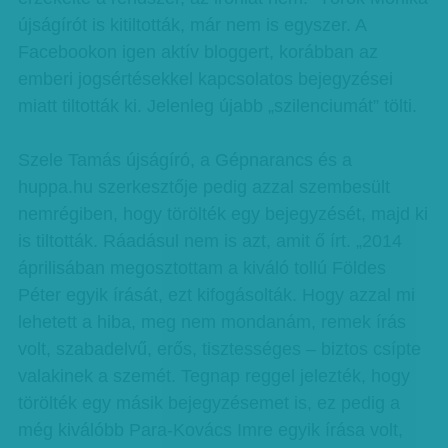
újságírót is kitiltották, már nem is egyszer. A
Facebookon igen aktív bloggert, korábban az
emberi jogsértésekkel kapcsolatos bejegyzései
miatt tiltották ki. Jelenleg újabb „szilenciumát” tölti.
Szele Tamás újságíró, a Gépnarancs és a
huppa.hu szerkesztője pedig azzal szembesült
nemrégiben, hogy törölték egy bejegyzését, majd ki
is tiltották. Ráadásul nem is azt, amit ő írt. „2014
áprilisában megosztottam a kiváló tollú Földes
Péter egyik írását, ezt kifogásolták. Hogy azzal mi
lehetett a hiba, meg nem mondanám, remek írás
volt, szabadelvű, erős, tisztességes – biztos csípte
valakinek a szemét. Tegnap reggel jelezték, hogy
törölték egy másik bejegyzésemet is, ez pedig a
még kiválóbb Para-Kovács Imre egyik írása volt,