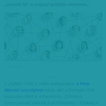
„jelentik fel” a magyar politikai ellenfelek.
Illusztráció
hirdetes
A „hullám” Föld S. Péter kollégánkkal,
a PINK
állandó szerzőjével
indult, akit a Portugál című
írása után tiltott le a Facebook. „Cristiano
homoszexuál! Utálunk szar Románia! – Ezekkel a