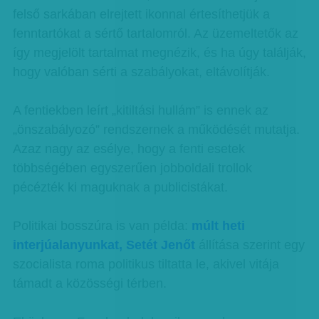
felső sarkában elrejtett ikonnal értesíthetjük a
fenntartókat a sértő tartalomról. Az üzemeltetők az
így megjelölt tartalmat megnézik, és ha úgy találják,
hogy valóban sérti a szabályokat, eltávolítják.
A fentiekben leírt „kitiltási hullám” is ennek az
„önszabályozó” rendszernek a működését mutatja.
Azaz nagy az esélye, hogy a fenti esetek
többségében egyszerűen jobboldali trollok
pécézték ki maguknak a publicistákat.
Politikai bosszúra is van példa:
múlt heti
interjúalanyunkat, Setét Jenőt
állítása szerint egy
szocialista roma politikus tiltatta le, akivel vitája
támadt a közösségi térben.