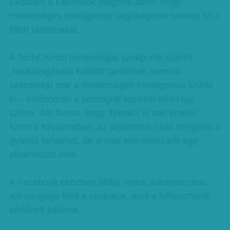
Eközben a Facebook dolgozik azon, hogy
mesterséges intelligencia segítségével ismerje fel a
tiltott tartalmakat.
A TechCrunch technológiai szakportál szerint
„felülvizsgálatra küldött” tartalmak harminc
százalékát már a mesterséges intelligencia szűrte
ki – elsősorban a pornográf képeket lehet így
szűrni. Ám fontos, hogy ilyenkor is van emberi
szem a folyamatban, az algoritmus csak megjelöli a
gyanús tartalmat, de annak eltávolításáról egy
alkalmazott dönt.
A Facebook eközben állítja: nincs automatizmus,
azt vizsgálja felül a csapatuk, amit a felhasználók
sértőnek jelölnek.