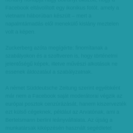
Facebook eltávolított egy ikonikus fotót, amely a
vietnami háborúban készült – mert a
napalmtámadás elől menekülő kislány meztelen
volt a képen.
Zuckerberg azóta megígérte: finomítanak a
szabályokon és a szoftveren is, hogy történelmi
jelentőségű képek, illetve művészi alkotások ne
essenek áldozatául a szabályzatnak.
A német Süddeutsche Zeitung szerint egyébként
már nem a Facebook saját moderátorai végzik az
európai posztok cenzúrázását, hanem kiszervezték
ezt külső cégeknek, például az Arvatónak, ami a
Bertelsmann berlini leányvállalata. Az újság a
munkatársak kiképzésén használt segédletet