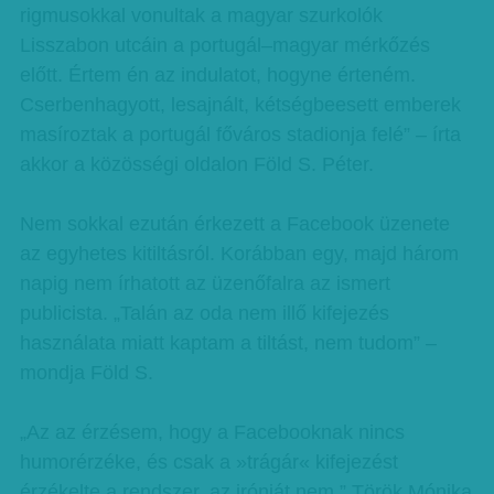
rigmusokkal vonultak a magyar szurkolók
Lisszabon utcáin a portugál–magyar mérkőzés
előtt. Értem én az indulatot, hogyne érteném.
Cserbenhagyott, lesajnált, kétségbeesett emberek
masíroztak a portugál főváros stadionja felé” – írta
akkor a közösségi oldalon Föld S. Péter.
Nem sokkal ezután érkezett a Facebook üzenete
az egyhetes kitiltásról. Korábban egy, majd három
napig nem írhatott az üzenőfalra az ismert
publicista. „Talán az oda nem illő kifejezés
használata miatt kaptam a tiltást, nem tudom” –
mondja Föld S.
„Az az érzésem, hogy a Facebooknak nincs
humorérzéke, és csak a »trágár« kifejezést
érzékelte a rendszer, az iróniát nem.” Török Mónika