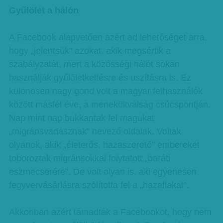
Gyűlölet a hálón
A Facebook alapvetően azért ad lehetőséget arra,
hogy „jelentsük” azokat, akik megsértik a
szabályzatát, mert a közösségi hálót sokan
használják gyűlöletkeltésre és uszításra is. Ez
különösen nagy gond volt a magyar felhasználók
között másfél éve, a menekültválság csúcspontján.
Nap mint nap bukkantak fel magukat
„migránsvadásznak” nevező oldalak. Voltak
olyanok, akik „életerős, hazaszerető” embereket
toboroztak migránsokkal folytatott „baráti
eszmecserére”. De volt olyan is, aki egyenesen
fegyvervásárlásra szólította fel a „hazafiakat”.
Akkoriban azért támadták a Facebookot, hogy nem