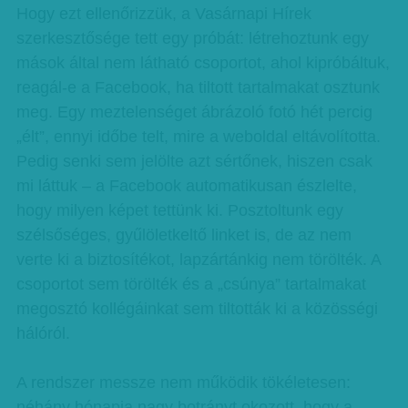
Hogy ezt ellenőrizzük, a Vasárnapi Hírek
szerkesztősége tett egy próbát: létrehoztunk egy
mások által nem látható csoportot, ahol kipróbáltuk,
reagál-e a Facebook, ha tiltott tartalmakat osztunk
meg. Egy meztelenséget ábrázoló fotó hét percig
„élt”, ennyi időbe telt, mire a weboldal eltávolította.
Pedig senki sem jelölte azt sértőnek, hiszen csak
mi láttuk – a Facebook automatikusan észlelte,
hogy milyen képet tettünk ki. Posztoltunk egy
szélsőséges, gyűlöletkeltő linket is, de az nem
verte ki a biztosítékot, lapzártánkig nem törölték. A
csoportot sem törölték és a „csúnya” tartalmakat
megosztó kollégáinkat sem tiltották ki a közösségi
hálóról.
A rendszer messze nem működik tökéletesen:
néhány hónapja nagy botrányt okozott, hogy a