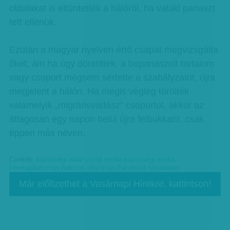
oldalakat is eltüntették a hálóról, ha valaki panaszt
tett ellenük.
Ezután a magyar nyelven értő csapat megvizsgálta
őket, ám ha úgy döntöttek, a bepanaszolt tartalom
vagy csoport mégsem sértette a szabályzatot, újra
megjelent a hálón. Ha mégis végleg törölték
valamelyik „migránsvadász” csoportot, akkor az
átlagosan egy napon belül újra felbukkant, csak
éppen más néven.
Címkék:
közösségi oldal-social media-közösségi média
,
kémkapitalizmus-hálózati elnyomás-Facebook-forradalom
Már előfizethet a Vasárnapi Hírekre, kattintson!