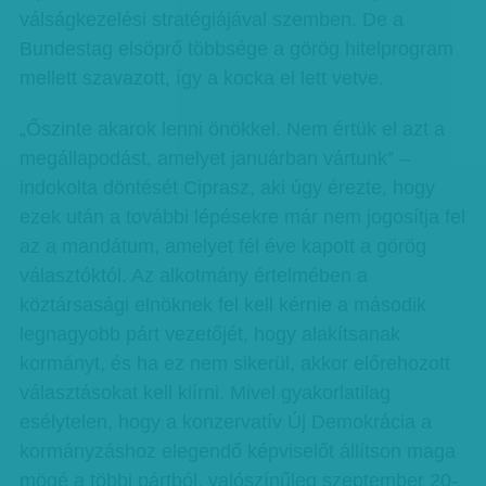
válságkezelési stratégiájával szemben. De a
Bundestag elsöprő többsége a görög hitelprogram
mellett szavazott, így a kocka el lett vetve.
„Őszinte akarok lenni önökkel. Nem értük el azt a
megállapodást, amelyet januárban vártunk” –
indokolta döntését Ciprasz, aki úgy érezte, hogy
ezek után a további lépésekre már nem jogosítja fel
az a mandátum, amelyet fél éve kapott a görög
választóktól. Az alkotmány értelmében a
köztársasági elnöknek fel kell kérnie a második
legnagyobb párt vezetőjét, hogy alakítsanak
kormányt, és ha ez nem sikerül, akkor előrehozott
választásokat kell kiírni. Mivel gyakorlatilag
esélytelen, hogy a konzervatív Új Demokrácia a
kormányzáshoz elegendő képviselőt állítson maga
mögé a többi pártból, valószínűleg szeptember 20-