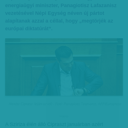
energiaügyi miniszter, Panagiotisz Lafazanisz
vezetésével Népi Egység néven új pártot
alapítanak azzal a céllal, hogy „megtörjék az
európai diktatúrát”.
Alexisz Ciprasz: lejárt az idő - Fotó: Panayiotis Tzamaros, AFP/Europress
hirdetes
A Sziriza élén álló Cipraszt januárban azért