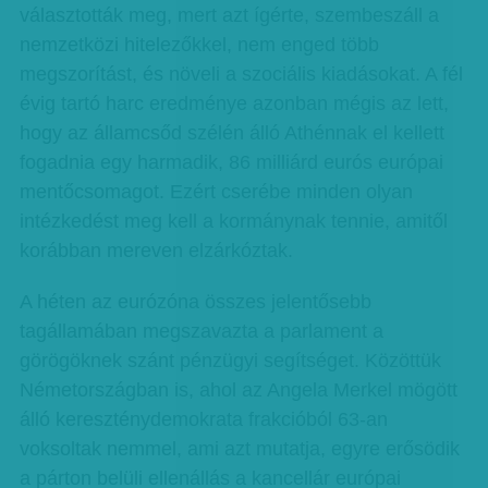
választották meg, mert azt ígérte, szembeszáll a
nemzetközi hitelezőkkel, nem enged több
megszorítást, és növeli a szociális kiadásokat. A fél
évig tartó harc eredménye azonban mégis az lett,
hogy az államcsőd szélén álló Athénnak el kellett
fogadnia egy harmadik, 86 milliárd eurós európai
mentőcsomagot. Ezért cserébe minden olyan
intézkedést meg kell a kormánynak tennie, amitől
korábban mereven elzárkóztak.
A héten az eurózóna összes jelentősebb
tagállamában megszavazta a parlament a
görögöknek szánt pénzügyi segítséget. Közöttük
Németországban is, ahol az Angela Merkel mögött
álló kereszténydemokrata frakcióból 63-an
voksoltak nemmel, ami azt mutatja, egyre erősödik
a párton belüli ellenállás a kancellár európai