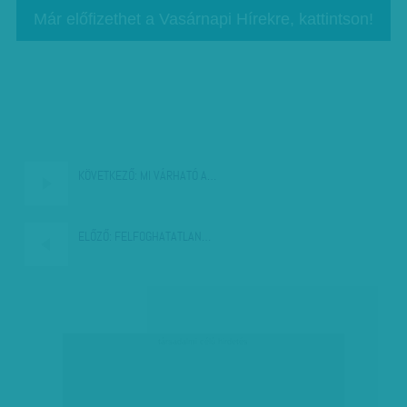
Már előfizethet a Vasárnapi Hírekre, kattintson!
KÖVETKEZŐ:
MI VÁRHATÓ A…
ELŐZŐ:
FELFOGHATATLAN…
társadalmi célú hirdetés