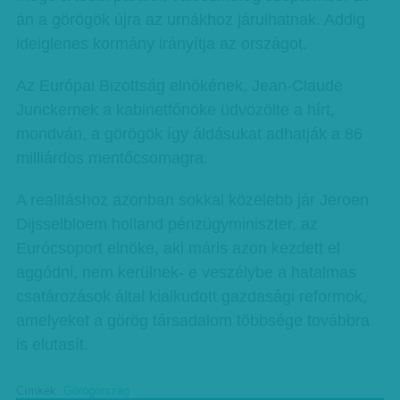
án a görögök újra az urnákhoz járulhatnak. Addig
ideiglenes kormány irányítja az országot.
Az Európai Bizottság elnökének, Jean-Claude
Junckernek a kabinetfőnöke üdvözölte a hírt,
mondván, a görögök így áldásukat adhatják a 86
milliárdos mentőcsomagra.
A realitáshoz azonban sokkal közelebb jár Jeroen
Dijsselbloem holland pénzügyminiszter, az
Eurócsoport elnöke, aki máris azon kezdett el
aggódni, nem kerülnek- e veszélybe a hatalmas
csatározások által kialkudott gazdasági reformok,
amelyeket a görög társadalom többsége továbbra
is elutasít.
Címkék:
Görögország