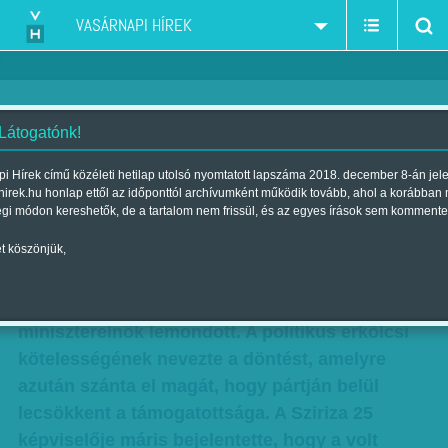
VASÁRNAPI HÍREK
 Látogatónk!
Politikai válság vár a görögökre
i Hírek című közéleti hetilap utolsó nyomtatott lapszáma 2018. december 8-án jel
hirek.hu honlap ettől az időponttól archívumként működik tovább, ahol a korábban
Szerző:
Munkatársunktól
| Megjelent a 2015. augusztus 22.-i
égi módon kereshetők, de a tartalom nem frissül, és az egyes írások sem kommente
lapszámban
t köszönjük,
Előrehozott választásokat tartanak ősszel
Görögországban, mert Alexisz Ciprasz
miniszterelnök lemondott. A politikus erkölcsi
kötelességének nevezte a döntést, amelyre
azután szánta el magát, hogy pártján belül
lecsökkent a támogatottsága. A Sziriza 25
képviselője máris bejelentette, hogy a volt