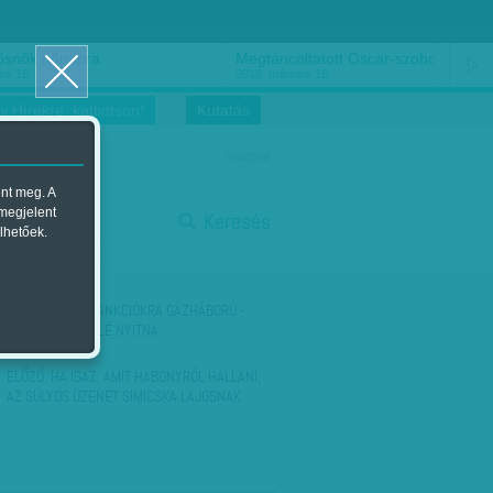
ősnők nőnapra
Megtáncoltatott Oscar-szobor
us 16.
2018. március 16.
i Hírekre, kattintson!
Kutatás
magyar
ent meg. A
start
 megjelent
Keresés
lhetőek.
stop
KÖVETKEZŐ:
SZANKCIÓKRA GÁZHÁBORÚ -
PUTYIN KÍNA FELÉ NYITNA
ELŐZŐ:
HA IGAZ, AMIT HABONYRÓL HALLANI,
AZ SÚLYOS ÜZENET SIMICSKA LAJOSNAK