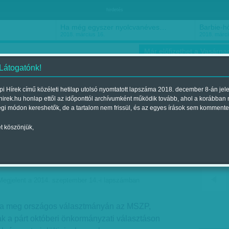
hirdetés
Ha még egyszer nyolcvanéves…
Barbie-h
2018. március 16.
2018. márci
Már előfizethet a Vasárnap
 Látogatónk!
i Hírek című közéleti hetilap utolsó nyomtatott lapszáma 2018. december 8-án jel
hirek.hu honlap ettől az időponttól archívumként működik tovább, ahol a korábban
ókusz
Szerintem
Ízlés
Sport
égi módon kereshetők, de a tartalom nem frissül, és az egyes írások sem kommente
t köszönjük,
zetésű önkormányzatok: a
utolsó védvonala
Megjelent a 2014. szeptember 14.-i lapszámban
ta meg országos választmányán az MSZP,
k a párt októberi önkormányzati választáson