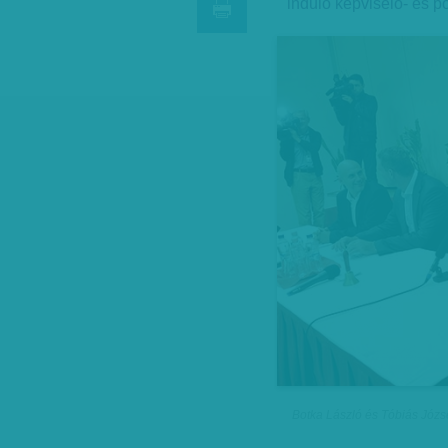
induló képviselő- és p
Botka László és Tóbiás Józs