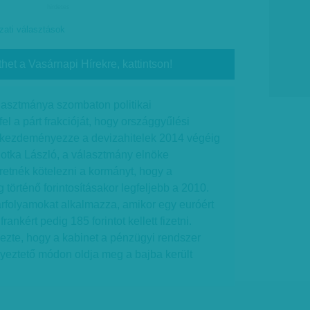
hirdetes
ati választások
thet a Vasárnapi Hírekre, kattintson!
asztmánya szombaton politikai
fel a párt frakcióját, hogy országgyűlési
n kezdeményezze a devizahitelek 2014 végéig
 Botka László, a választmány elnöke
retnék kötelezni a kormányt, hogy a
 történő forintosításakor legfeljebb a 2010.
aárfolyamokat alkalmazza, amikor egy euróért
frankért pedig 185 forintot kellett fizetni.
ezte, hogy a kabinet a pénzügyi rendszer
lyeztető módon oldja meg a bajba került