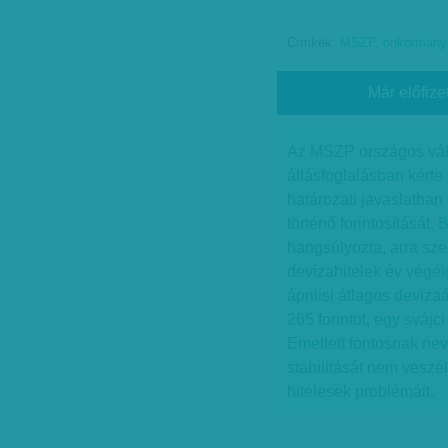
Címkék:
MSZP
,
önkormányz
Már előfize
Az MSZP országos vál
állásfoglalásban kérte 
határozati javaslatba
történő forintosítását.
hangsúlyozta, arra sze
devizahitelek év végéig
áprilisi átlagos deviz
265 forintot, egy svájci 
Emellett fontosnak nev
stabilitását nem veszé
hitelesek problémáit.