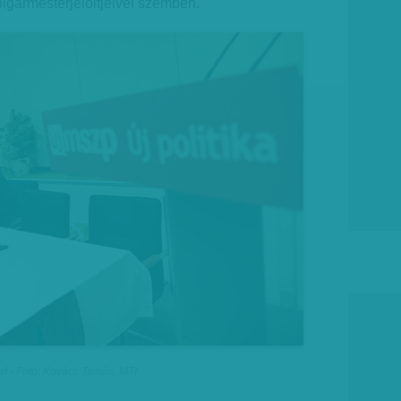
olgármesterjelöltjeivel szemben.
ef - Fotó: Kovács Tamás, MTI