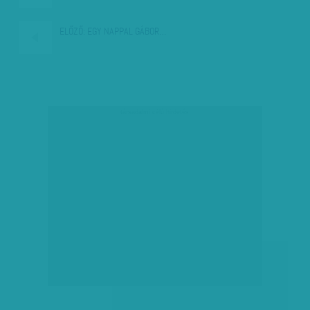
ELŐZŐ:
EGY NAPPAL GÁBOR…
társadalmi célú hirdetés