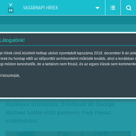
VASÁRNAPI HÍREK
 Látogatónk!
Értetlenül áll George Michael
i Hírek című közéleti hetilap utolsó nyomtatott lapszáma 2018. december 8-án jel
hirek.hu honlap ettől az időponttól archívumként működik tovább, ahol a korábban
halála előtt partnere, Fadi
égi módon kereshetők, de a tartalom nem frissül, és az egyes írások sem kommente
Fawaz sztárfodrász
t köszönjük,
Szerző:
Munkatársunktól
| Megjelent a 2016. december 30.-i
lapszámban
Rejtélyes szívleállás. Értetlenül áll George
Michael halála előtt partnere, Fadi Fawaz
sztárfodrász.