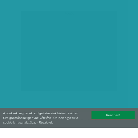
hirdetés
A cookie-k segítenek szolgáltatásaink biztosításában.
Rendben!
Szolgáltatásaink igénybe vételével Ön beleegyezik a
Copyright (C) 2026, XXI század Média Kft. Az oldal szerzői jogi oltalom alatt áll.
cookie-k használatába.
- Részletek