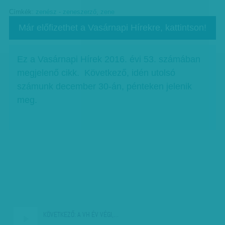
Címkék:
zenész - zeneszerző
,
zene
Már előfizethet a Vasárnapi Hírekre, kattintson!
Ez a Vasárnapi Hírek 2016. évi 53. számában
megjelenő cikk. Következő, idén utolsó
számunk december 30-án, pénteken jelenik
meg.
KÖVETKEZŐ:
A VH ÉV VÉGI,…