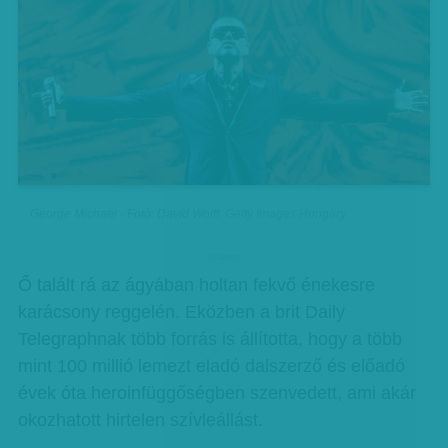
George Michael - Fotó: David Wolff, Getty Images Hungary
hirdetes
Ő talált rá az ágyában holtan fekvő énekesre
karácsony reggelén. Eközben a brit Daily
Telegraphnak több forrás is állította, hogy a több
mint 100 millió lemezt eladó dalszerző és előadó
évek óta heroinfüggőségben szenvedett, ami akár
okozhatott hirtelen szívleállást.