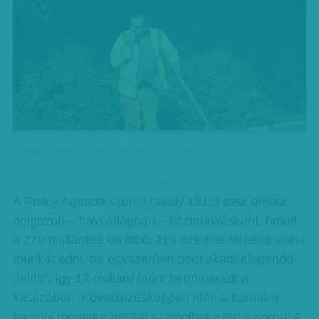
Közmunkás technikával - Forrás: Profimedia
hirdetes
A Policy Agenda szerint tavaly 191,8 ezer ember
dolgozott – havi átlagban – közmunkásként, holott
a 270 milliárdos keretből 213 ezernek lehetett volna
munkát adni, de egyszerűen nem akadt elegendő
„jelölt”, így 17 milliárd forint bennmaradt a
kasszában. Következésképpen idén a kormány
komoly megtakarítással számolhat ezen a soron. A