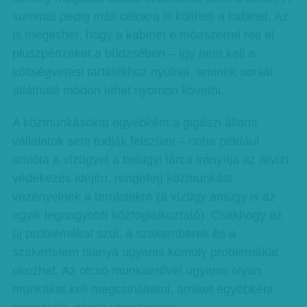
summát pedig más célokra is költheti a kabinet. Az
is megeshet, hogy a kabinet e módszerrel rejt el
pluszpénzeket a büdzsében – így nem kell a
költségvetési tartalékhoz nyúlnia, aminek sorsát
átlátható módon lehet nyomon követni.
A közmunkásokat egyébként a gigászi állami
vállalatok sem tudják felszívni – noha például
amióta a vízügyet a belügyi tárca irányítja az árvízi
védekezés idején, rengeteg közmunkást
vezényelnek a területekre (a vízügy amúgy is az
egyik legnagyobb közfoglalkoztató). Csakhogy ez
új problémákat szül: a szakemberek és a
szakértelem hiánya ugyanis komoly problémákat
okozhat. Az olcsó munkaerővel ugyanis olyan
munkákat kell megcsináltatni, amiket egyébként