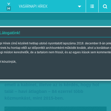
VASÁRNAPI HÍREK
 Látogatónk!
Rejtett pénzek
i Hírek című közéleti hetilap utolsó nyomtatott lapszáma 2018. december 8-án jel
hirek.hu honlap ettől az időponttól archívumként működik tovább, ahol a korábban
Szerző:
Munkatársunktól
| Megjelent a 2016. február 27.-i lapszámban
égi módon kereshetők, de a tartalom nem frissül, és az egyes írások sem kommente
t köszönjük,
Mintegy 90 milliárd forinttal többet különített el
közmunkásbérekre a kormány idén, mint tavaly.
Csakhogy a közfoglalkoztatottak bérét nem
emeli a kabinet, illetve az is kérdés, hogy hol
talál – havi átlagban – 84 ezerrel több
közmunkást, mint 2015-ben.