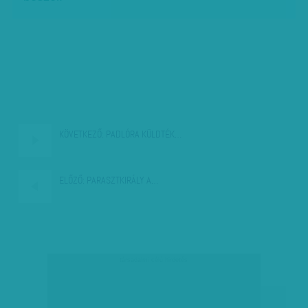
KÖVETKEZŐ:
PADLÓRA KÜLDTÉK…
ELŐZŐ:
PARASZTKIRÁLY A…
társadalmi célú hirdetés