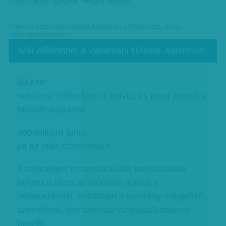
mérnökök, gépek végeznének.
Címkék:
közmunka-közfoglalkoztatás
,
költségvetés
,
árvíz
,
katasztrófavédelem
Már előfizethet a Vasárnapi Hírekre, kattintson!
80 ezer
hektárnyi földet borít a belvíz, és most jönnek a
tavaszi áradások
360 milliárd forint
jut az idén közmunkára
A szükséges infrastrukturális beruházások
helyett a tárca az élőerőre apellál a
védekezésnél, miközben a kormány megelőző
szemléletű, fenntartható vízgazdálkodásról
beszél.