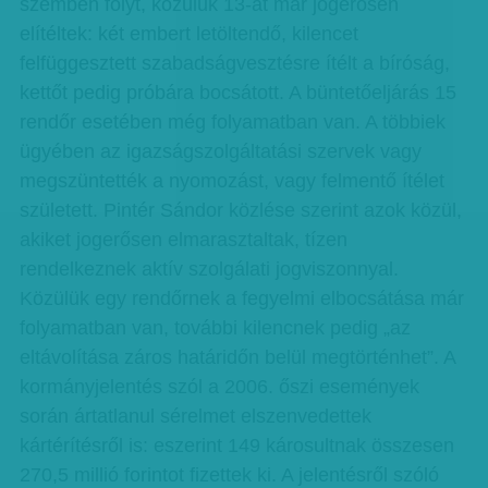
szemben folyt, közülük 13-at már jogerősen
elítéltek: két embert letöltendő, kilencet
felfüggesztett szabadságvesztésre ítélt a bíróság,
kettőt pedig próbára bocsátott. A büntetőeljárás 15
rendőr esetében még folyamatban van. A többiek
ügyében az igazságszolgáltatási szervek vagy
megszüntették a nyomozást, vagy felmentő ítélet
született. Pintér Sándor közlése szerint azok közül,
akiket jogerősen elmarasztaltak, tízen
rendelkeznek aktív szolgálati jogviszonnyal.
Közülük egy rendőrnek a fegyelmi elbocsátása már
folyamatban van, további kilencnek pedig „az
eltávolítása záros határidőn belül megtörténhet”. A
kormányjelentés szól a 2006. őszi események
során ártatlanul sérelmet elszenvedettek
kártérítésről is: eszerint 149 károsultnak összesen
270,5 millió forintot fizettek ki. A jelentésről szóló