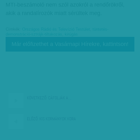
MTI-beszámoló nem szól azokról a rendőrökről,
akik a randalírozók miatt sérültek meg.
Címkék:
Országos Rádió és Televízió Testület
,
tüntetés-
demonstráció-sztrájk-tiltakozás
,
kirúgás
Már előfizethet a Vasárnapi Hírekre, kattintson!
KÖVETKEZŐ:
CÁFOLJÁK A…
ELŐZŐ:
KIS KORMÁNYOK KORA