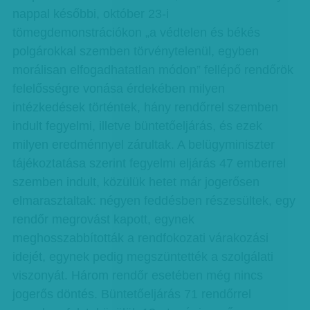
nappal későbbi, október 23-i
tömegdemonstrációkon „a védtelen és békés
polgárokkal szemben törvénytelenül, egyben
morálisan elfogadhatatlan módon” fellépő rendőrök
felelősségre vonása érdekében milyen
intézkedések történtek, hány rendőrrel szemben
indult fegyelmi, illetve büntetőeljárás, és ezek
milyen eredménnyel zárultak. A belügyminiszter
tájékoztatása szerint fegyelmi eljárás 47 emberrel
szemben indult, közülük hetet már jogerősen
elmarasztaltak: négyen feddésben részesültek, egy
rendőr megrovást kapott, egynek
meghosszabbították a rendfokozati várakozási
idejét, egynek pedig megszüntették a szolgálati
viszonyát. Három rendőr esetében még nincs
jogerős döntés. Büntetőeljárás 71 rendőrrel