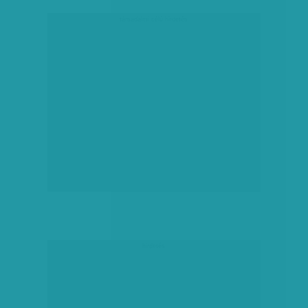
társadalmi célú hirdetés
hirdetés