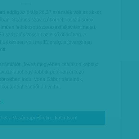
hirdetes
rd eddig az óráig 26,37 százalék volt az akkor
lóban. Számos szavazókörnél hosszú sorok
lműen felfokozott szavazási aktivitást mutat.
23 százalék voksolt az első öt órában. A
 Békésben volt ma 11 óráig, a fővárosban
tt.
tszámlálót Heves megyében csaláson kaptak:
zavazólapot egy Jobbik-pólóban érkező
örzetben indul Vona Gábor pártelnök,
akor történt esetről a hvg.hu.
ok
thet a Vasárnapi Hírekre, kattintson!