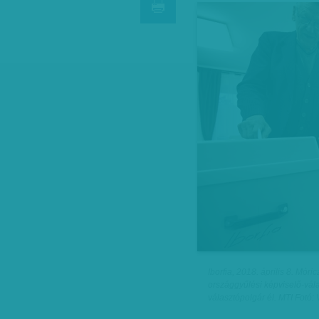
Iborfia, 2018. április 8. Móri
országgyűlési képviselő-vála
választópolgár él. MTI Fotó: