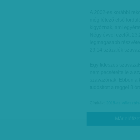
A 2002-es korábbi reko
még létező első fordu
kígyóznak, ami egyérte
Négy évvel ezelőtt 23,
legmagasabb részvétel
29,14 százalék szavazo
Egy fideszes szavaza
nem pecsételte le a s
szavazónak. Ebben a k
tudósított a reggel 8 ór
Címkék:
2018-as választás
Már előfize