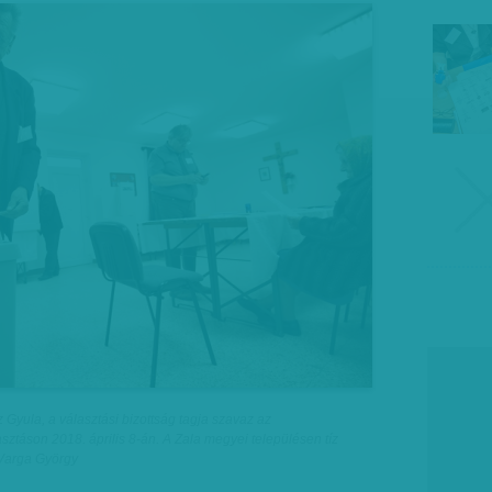
cz Gyula, a választási bizottság tagja szavaz az
sztáson 2018. április 8-án. A Zala megyei településen tíz
 Varga György