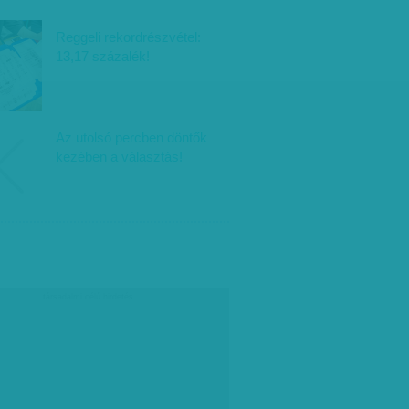
Reggeli rekordrészvétel:
13,17 százalék!
Az utolsó percben döntők
kezében a választás!
társadalmi célú hirdetés