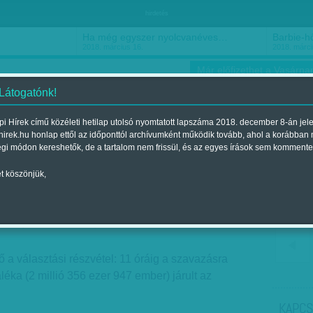
hirdetés
Ha még egyszer nyolcvanéves…
Barbie-h
2018. március 16.
2018. márci
Már előfizethet a Vasárnap
 Látogatónk!
i Hírek című közéleti hetilap utolsó nyomtatott lapszáma 2018. december 8-án jel
hirek.hu honlap ettől az időponttól archívumként működik tovább, ahol a korábban
ókusz
Szerintem
Ízlés
Sport
égi módon kereshetők, de a tartalom nem frissül, és az egyes írások sem kommente
t köszönjük,
 órakor: 29,93 százalék!
018. április 08., vasárnap 12:30
 a választási részvétel: 11 óráig a szavazásra
léka (2 millió 356 ezer 947 ember) járult az
KAPCS