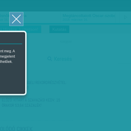
ősnők nőnapra
Megtáncoltatott Oscar-szobor
us 16.
2018. március 16.
i Hírekre, kattintson!
Kutatás
magyar
ent meg. A
start
 megjelent
Keresés
lhetőek.
stop
KÖVETKEZŐ:
REGGELI REKORDRÉSZVÉTEL:
13,17 SZÁZALÉK!
ELŐZŐ:
KITART A SZAVAZÁSI KEDV: 15
ÓRAKOR 53,64 SZÁZALÉK!
OLÓDÓ CIKKEK