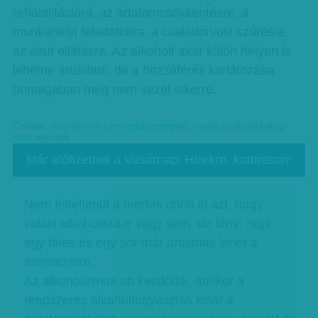
rehabilitációra, az ártalomcsökkentésre, a
munkahelyi feladatokra, a családorvosi szűrésre,
az akut ellátásra. Az alkoholt akár külön helyen is
lehetne árusítani, de a hozzáférés korlátozása
önmagában még nem vezet sikerre.
Címkék:
drog-alkohol-szenvedélybetegség
,
függőség-alkohol-drog-
játék-egyebek
Már előfizethet a Vasárnapi Hírekre, kattintson!
Nem feltétlenül a mérték dönti el azt, hogy
valaki alkoholista-e vagy sem, de tény: napi
egy feles és egy sör már ártalmas lehet a
szervezetre.
Az alkoholizmus ott kezdődik, amikor a
rendszeres alkoholfogyasztás kihat a