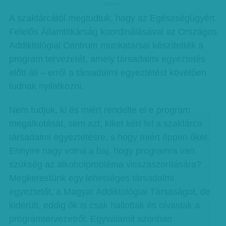
hirdetes
A szaktárcától megtudtuk, hogy az Egészségügyért
Felelős Államtitkárság koordinálásával az Országos
Addiktológiai Centrum munkatársai készítették a
program tervezetét, amely társadalmi egyeztetés
előtt áll – erről a társadalmi egyeztetést követően
tudnak nyilatkozni.
Nem tudjuk, ki és miért rendelte el e program
megalkotását, sem azt, kiket kért fel a szaktárca
társadalmi egyeztetésre, s hogy miért éppen őket.
Ennyire nagy volna a baj, hogy programra van
szükség az alkoholprobléma visszaszorítására?
Megkerestünk egy lehetséges társadalmi
egyeztetőt, a Magyar Addiktológiai Társaságot, de
kiderült, eddig ők is csak hallottak és olvastak a
programtervezetről. Egyvalamit azonban