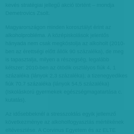
kevés stratégiai jellegű akció történt – mondja
Demetrovics Zsolt.
Magyarországon minden korosztályt érint az
alkoholprobléma. A középiskolások jelentős
hányada nem csak megkóstolja az alkoholt (2010-
ben az érettségi előtt állók 90 százaléka), de meg
is tapasztalja, milyen a részegség, legalább
kétszer: 2010-ben az ötödik osztályos fiúk 4, 1
százaléka (lányok 2,3 százaléka); a tizenegyedikes
fiúk 70,7 százaléka (lányok 54,5 százaléka)
(Iskoláskorú gyermekek egészségmagatartása c.
kutatás).
Az idősebbeknél a stresszoldás egyik jellemző
következménye az alkoholfogyasztás mértékének
eltévesztése. A Corvinus Egyetem és az ELTE