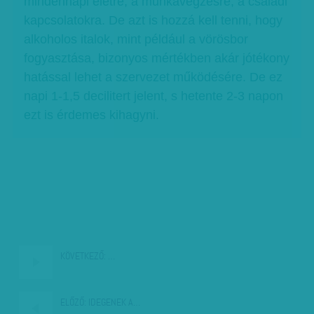
mindennapi életre, a munkavégzésre, a családi
kapcsolatokra. De azt is hozzá kell tenni, hogy
alkoholos italok, mint például a vörösbor
fogyasztása, bizonyos mértékben akár jótékony
hatással lehet a szervezet működésére. De ez
napi 1-1,5 decilitert jelent, s hetente 2-3 napon
ezt is érdemes kihagyni.
KÖVETKEZŐ:
…
ELŐZŐ:
IDEGENEK A…