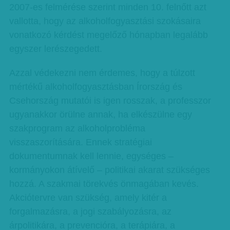
2007-es felmérése szerint minden 10. felnőtt azt
vallotta, hogy az alkoholfogyasztási szokásaira
vonatkozó kérdést megelőző hónapban legalább
egyszer lerészegedett.
Azzal védekezni nem érdemes, hogy a túlzott
mértékű alkoholfogyasztásban Írország és
Csehország mutatói is igen rosszak, a professzor
ugyanakkor örülne annak, ha elkészülne egy
szakprogram az alkoholprobléma
visszaszorítására. Ennek stratégiai
dokumentumnak kell lennie, egységes –
kormányokon átívelő – politikai akarat szükséges
hozzá. A szakmai törekvés önmagában kevés.
Akciótervre van szükség, amely kitér a
forgalmazásra, a jogi szabályozásra, az
árpolitikára, a prevencióra, a terápiára, a