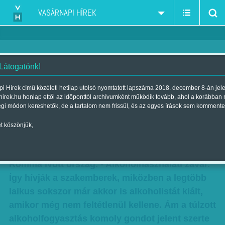
VASÁRNAPI HÍREK
 Látogatónk!
A szakértők leírták a szörnyű
i Hírek című közéleti hetilap utolsó nyomtatott lapszáma 2018. december 8-án jel
hirek.hu honlap ettől az időponttól archívumként működik tovább, ahol a korábban
helyzetet - de mire használja ezt
égi módon kereshetők, de a tartalom nem frissül, és az egyes írások sem kommente
a kormány?
t köszönjük,
Szerző:
F. Tóth Benedek
| Megjelent a 2014. május 11.-i lapszámban
Rommá ivott ország. - Alkoholhasználati zavar.
Így hívják a szakemberek, miközben a legtöbb
laikus sokszor már akkor is alkoholistát kiált,
amikor még nem feltétlenül kellene. Ám a túlzott
alkoholfogyasztás komoly gondot jelent szerte