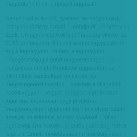
megtudtunk tőlük: a helyzet aggasztó.
Nagyon sokat iszunk, gyakran, és nagyon nagy
arányban tömény szeszt – mondja dr. Demetrovics
Zsolt, a Magyar Addiktológiai Társaság elnöke, az
ELTE professzora. A túlzott alkoholfogyasztás az
egyik legnagyobb, ha nem a legnagyobb
népegészségügyi gond Magyarországon – a
dohányzás mellett. Rendkívül aggasztóak az
alkoholhoz kapcsolható halálozási és
megbetegedési mutatók – ezekben a világelsők
között vagyunk. Vagyis, ahogyan a professzor
fogalmaz: irtózatosan nagy probléma.
Magyarországon gyakorlatilag nincs olyan család,
amelyet ne érintene. Mindez ráadásul – túl az
egészségi ártalmakon – jelentős gazdasági terhet
is jelent. Ennek megoldásában mindeddig viszont