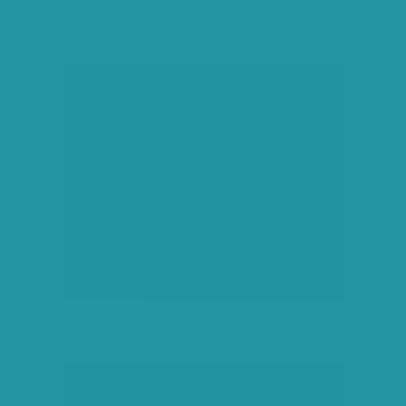
társadalmi célú hirdetés
hirdetés