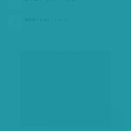
ELŐZŐ:
MÉRGEZI A VISZONYT
társadalmi célú hirdetés