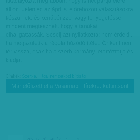
akadályozta meg abban, hogy ismét pártja élére
álljon. Jelenleg az áprilisi előrehozott választásokra
készülnek, és kenőpénzzel vagy fenyegetéssel
mindent megtesznek, hogy a tanúkat
elhallgattassák. Seselj azt nyilatkozta: nem érdekli,
ha megszületik a régóta húzódó ítélet. Önként nem
tér vissza, csak ha a szerb kormány letartóztatja és
kiadja.
Címkék:
Szerbia
,
Hágai nemzetközi bíróság
Már előfizethet a Vasárnapi Hírekre, kattintson!
KÖVETKEZŐ:
TARLÓS FIZETTETNE…