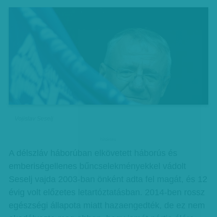
Vojislav Seselj
hirdetes
A délszláv háborúban elkövetett háborús és
emberiségellenes bűncselekményekkel vádolt
Seselj vajda 2003-ban önként adta fel magát, és 12
évig volt előzetes letartóztatásban. 2014-ben rossz
egészségi állapota miatt hazaengedték, de ez nem