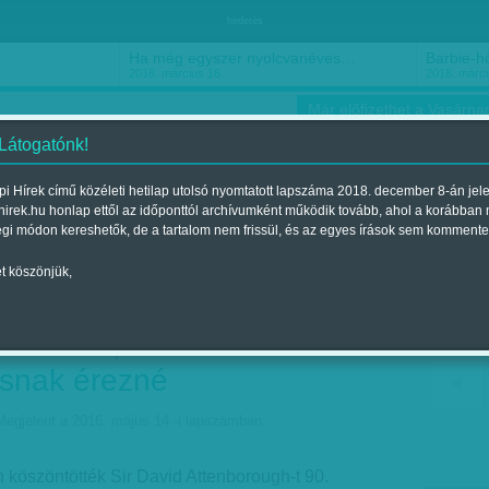
hirdetés
Ha még egyszer nyolcvanéves…
Barbie-h
2018. március 16.
2018. márci
Már előfizethet a Vasárnap
 Látogatónk!
i Hírek című közéleti hetilap utolsó nyomtatott lapszáma 2018. december 8-án jel
hirek.hu honlap ettől az időponttól archívumként működik tovább, ahol a korábban
ókusz
Szerintem
Ízlés
Sport
égi módon kereshetők, de a tartalom nem frissül, és az egyes írások sem kommente
t köszönjük,
kordot döntött, 90 évesen
em tenné,
ásnak érezné
Megjelent a 2016. május 14.-i lapszámban
 köszöntötték Sir David Attenborough-t 90.