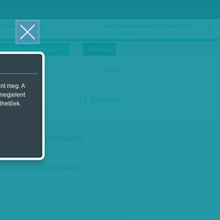
ősnők nőnapra
Megtáncoltatott Oscar-szobor
us 16.
2018. március 16.
i Hírekre, kattintson!
Kutatás
magyar
ent meg. A
start
 megjelent
Keresés
lhetőek.
stop
KÖVETKEZŐ:
ISZAPBA RAGADVA
ELŐZŐ:
REJTÉLYES ZUHANÁS