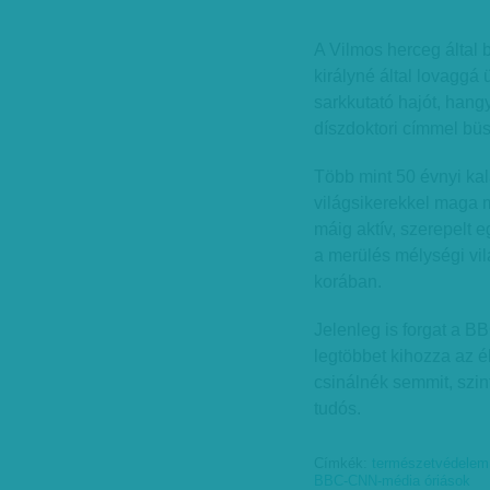
A Vilmos herceg által b
királyné által lovaggá 
sarkkutató hajót, hang
díszdoktori címmel bü
Több mint 50 évnyi kal
világsikerekkel maga m
máig aktív, szerepelt 
a merülés mélységi vil
korában.
Jelenleg is forgat a B
legtöbbet kihozza az é
csinálnék semmit, szin
tudós.
Címkék:
természetvédelem
BBC-CNN-média óriások