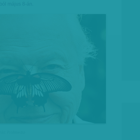
ból május 8-án.
rás: Profimedia