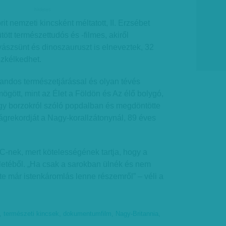
hirdetes
rit nemzeti kincsként méltatott, II. Erzsébet
ütött természettudós és -filmes, akiről
yászsünt és dinoszauruszt is elneveztek, 32
szkélkedhet.
andos természetjárással és olyan tévés
ögött, mint az Élet a Földön és Az élő bolygó,
egy borzokról szóló popdalban és megdöntötte
ágrekordját a Nagy-korallzátonynál, 89 éves
BC-nek, mert kötelességének tartja, hogy a
letéből. „Ha csak a sarokban ülnék és nem
te már istenkáromlás lenne részemről” – véli a
,
természeti kincsek
,
dokumentumfilm
,
Nagy-Britannia
,