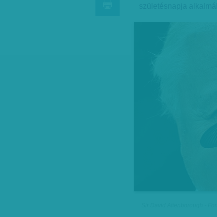
születésnapja alkalmá
Sir David Attenborough - For