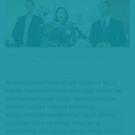
Molnár Csaba, Kunhalmi Ágnes és Szigetvári Viktor - Fotó: MTI,
Szigetváry Zsolt
hirdetes
Az alkufolyamat három dolgot világossá tett: a
legjobb hatalomtechnikus Gyurcsány Ferenc, aki
saját főpolgármester-jelöltje visszaléptetésével
nyerhető kerületi helyeket szerzett; a
legagresszívebb sajtógerilla az Együtt-PM-es
Szigetvári Viktor és Juhász Péter, ám a
nyilvánosság előtti akciók nem javították kerületi