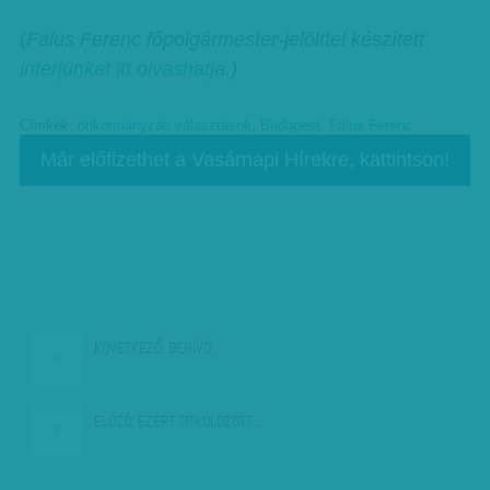
(
Falus Ferenc főpolgármester-jelölttel készített
interjúnkat itt olvashatja
.)
Címkék:
önkormányzati választások
,
Budapest
,
Falus Ferenc
Már előfizethet a Vasárnapi Hírekre, kattintson!
KÖVETKEZŐ:
BEHÍVÓ…
ELŐZŐ:
EZÉRT TITKOLÓZOTT…