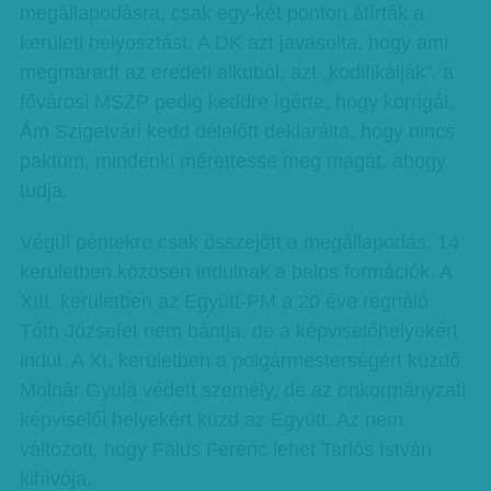
megállapodásra, csak egy-két ponton átírták a
kerületi helyosztást. A DK azt javasolta, hogy ami
megmaradt az eredeti alkuból, azt „kodifikálják”, a
fővárosi MSZP pedig keddre ígérte, hogy korrigál.
Ám Szigetvári kedd délelőtt deklarálta, hogy nincs
paktum, mindenki mérettesse meg magát, ahogy
tudja.
Végül péntekre csak összejött a megállapodás: 14
kerületben közösen indulnak a balos formációk. A
XIII. kerületben az Együtt-PM a 20 éve regnáló
Tóth Józsefet nem bántja, de a képviselőhelyekért
indul. A XI. kerületben a polgármesterségért küzdő
Molnár Gyula védett személy, de az önkormányzati
képviselői helyekért küzd az Együtt. Az nem
változott, hogy Falus Ferenc lehet Tarlós István
kihívója.