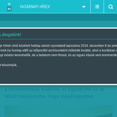
VASÁRNAPI HÍREK
 Látogatónk!
Szalámibajnokság
i Hírek című közéleti hetilap utolsó nyomtatott lapszáma 2018. december 8-án jel
hirek.hu honlap ettől az időponttól archívumként működik tovább, ahol a korábban
Szerző:
N. B. GY.
| Megjelent a 2014. augusztus 17.-i lapszámban
égi módon kereshetők, de a tartalom nem frissül, és az egyes írások sem kommente
t köszönjük,
Véget ért a pozícióhirig – nem egészen két
hónappal az önkormányzati választások előtt a
baloldal abbahagyta saját maga leszalámizását,
a Demokratikus Koalíció, az Együtt-PM és az
MSZP bejelentette, hogy megállapodtak.