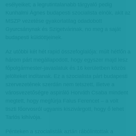
esélyeiket; a legrutintalanabb tárgyaló pedig
Kunhalmi Ágnes budapesti szocialista elnök, akit az
MSZP vezetése gyakorlatilag odadobott
Gyurcsánynak és Szigetvárinak, no meg a saját
budapesti küldöttjeinek.
Az utóbbi két hét rapid összefoglalója: múlt hétfőn a
három párt megállapodott, hogy egyszer majd lesz
főpolgármester-javaslatuk és 16 kerületben közös
jelölteket indítanak. Ez a szocialista párt budapesti
szervezetének szerdán nem tetszett, illetve a
városvezetőségre aspiráló Horváth Csaba mindent
megtett, hogy megfúrja Falus Ferencet – a volt
tiszti főorvosról ugyanis kiszivárgott, hogy ő lehet
Tarlós kihívója.
Pénteken a szocialisták aztán rábólintottak a