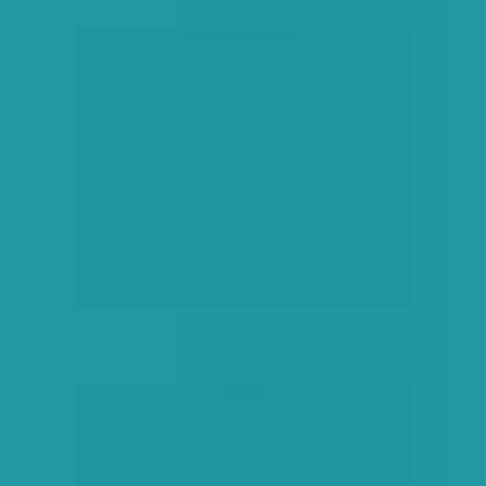
társadalmi célú hirdetés
hirdetés