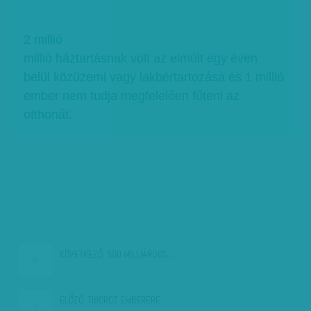
2 millió
millió háztartásnak volt az elmúlt egy éven
belül közüzemi vagy lakbértartozása és 1 millió
ember nem tudja megfelelően fűteni az
otthonát.
KÖVETKEZŐ:
500 MILLIÁRDOS…
ELŐZŐ:
TIBORCZ EMBERÉRE…