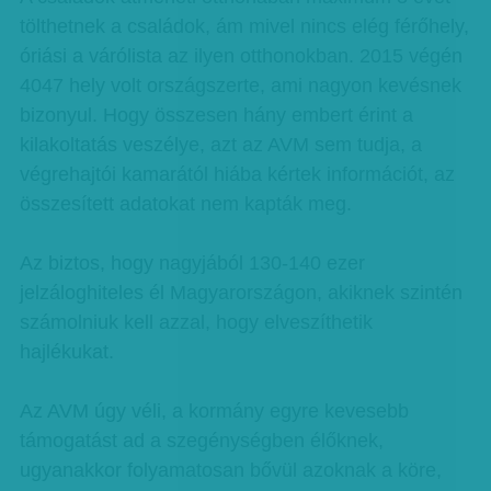
tölthetnek a családok, ám mivel nincs elég férőhely,
óriási a várólista az ilyen otthonokban. 2015 végén
4047 hely volt országszerte, ami nagyon kevésnek
bizonyul. Hogy összesen hány embert érint a
kilakoltatás veszélye, azt az AVM sem tudja, a
végrehajtói kamarától hiába kértek információt, az
összesített adatokat nem kapták meg.
Az biztos, hogy nagyjából 130-140 ezer
jelzáloghiteles él Magyarországon, akiknek szintén
számolniuk kell azzal, hogy elveszíthetik
hajlékukat.
Az AVM úgy véli, a kormány egyre kevesebb
támogatást ad a szegénységben élőknek,
ugyanakkor folyamatosan bővül azoknak a köre,