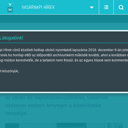
VASÁRNAPI HÍREK
 Látogatónk!
Százezrek rettegnek
i Hírek című közéleti hetilap utolsó nyomtatott lapszáma 2018. december 8-án jel
hirek.hu honlap ettől az időponttól archívumként működik tovább, ahol a korábban
Szerző:
Munkatársunktól
| Megjelent a 2016. október 08.-i lapszámban
égi módon kereshetők, de a tartalom nem frissül, és az egyes írások sem kommente
t köszönjük,
„A lakhatás közügy, az nem lehet választás
kérdése, hogy együnk vagy lakjunk” – véli A
Város Mindenkié Csoport. Több tízezren élnek
az utcán és hajléktalanszállókon, valamint
százezer embert fenyeget a kilakoltatás
veszélye.