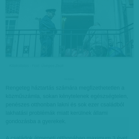
Kilakoltatás - Fotó: Üveges Zsolt
hirdetes
Rengeteg háztartás számára megfizethetetlen a
közműszámla, sokan kénytelenek egészségtelen,
penészes otthonban lakni és sok ezer családból
lakhatási problémák miatt kerülnek állami
gondozásba a gyerekek.
A családok átmeneti otthonában maximum 3 évet