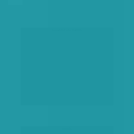
társadalmi célú hirdetés
hirdetés