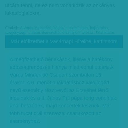
utcára tenni, de ez nem vonatkozik az önkényes
lakásfoglalókra.
Címkék:
A Város Mindenkié
,
bérlakás-lakásépítés
,
hajléktalan
,
szegénység
,
tüntetés-demonstráció-sztrájk-tiltakozás
,
kilakoltatás
Már előfizethet a Vasárnapi Hírekre, kattintson!
A megfizethető bérlakások, illetve a hatékony
adósságrendezés hiánya miatt vonul utcára A
Város Mindenkié Csoport szombaton 15
órakor. A 6. menet a lakhatáshoz való jogért
nevű esemény résztvevői az Erzsébet térről
indulnak és a II. János Pál pápa térig vonulnak,
ahol beszédek, majd koncertek lesznek. Már
több tucat civil szervezet csatlakozott az
eseményhez.