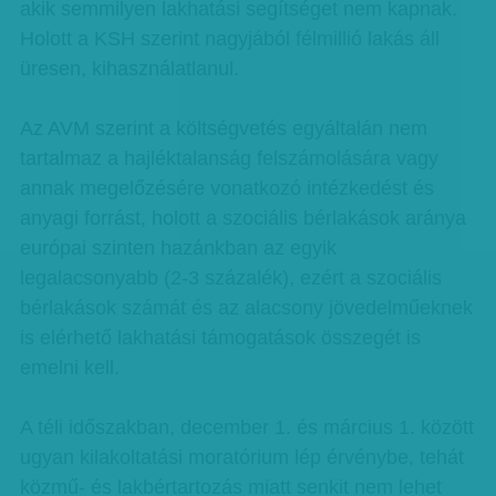
akik semmilyen lakhatási segítséget nem kapnak.
Holott a KSH szerint nagyjából félmillió lakás áll
üresen, kihasználatlanul.
Az AVM szerint a költségvetés egyáltalán nem
tartalmaz a hajléktalanság felszámolására vagy
annak megelőzésére vonatkozó intézkedést és
anyagi forrást, holott a szociális bérlakások aránya
európai szinten hazánkban az egyik
legalacsonyabb (2-3 százalék), ezért a szociális
bérlakások számát és az alacsony jövedelműeknek
is elérhető lakhatási támogatások összegét is
emelni kell.
A téli időszakban, december 1. és március 1. között
ugyan kilakoltatási moratórium lép érvénybe, tehát
közmű- és lakbértartozás miatt senkit nem lehet