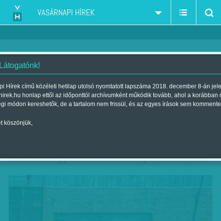
VASÁRNAPI HÍREK
 Látogatónk!
Színes búvóhelyek
i Hírek című közéleti hetilap utolsó nyomtatott lapszáma 2018. december 8-án jel
hirek.hu honlap ettől az időponttól archívumként működik tovább, ahol a korábban
hajléktalanoknak
égi módon kereshetők, de a tartalom nem frissül, és az egyes írások sem kommente
Szerző:
Munkatársunktól
| Megjelent a 2014. május 11.-i lapszámban
t köszönjük,
Egy kaliforniai művész, Gregory Kloehn színes
otthonokat gyárt hulladékból hajléktalanoknak.