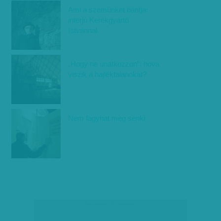
Ami a szemünket bántja:
interjú Kerékgyártó
Istvánnal
„Hogy ne unatkozzon”: hova
viszik a hajléktalanokat?
Nem fagyhat meg senki
társadalmi célú hirdetés