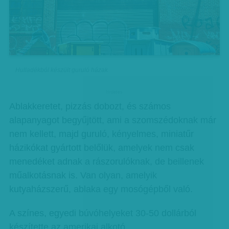
Hulladékból készült guruló házak
hirdetes
Ablakkeretet, pizzás dobozt, és számos
alapanyagot begyűjtött, ami a szomszédoknak már
nem kellett, majd guruló, kényelmes, miniatűr
házikókat gyártott belőlük, amelyek nem csak
menedéket adnak a rászorulóknak, de beillenek
műalkotásnak is. Van olyan, amelyik
kutyaházszerű, ablaka egy mosógépből való.
A színes, egyedi búvóhelyeket 30-50 dollárból
készítette az amerikai alkotó.