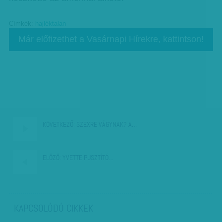
Címkék:
hajléktalan
Már előfizethet a Vasárnapi Hírekre, kattintson!
KÖVETKEZŐ:
SZEXRE VÁGYNAK? A…
ELŐZŐ:
YVETTE PUSZTÍTÓ…
KAPCSOLÓDÓ CIKKEK