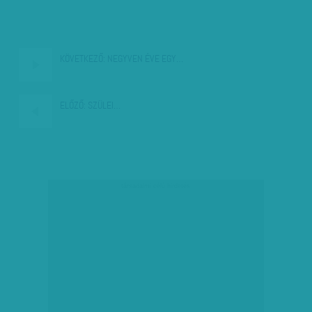
KÖVETKEZŐ:
NEGYVEN ÉVE EGY…
ELŐZŐ:
SZÜLEI…
társadalmi célú hirdetés