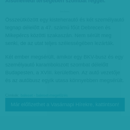
Alsónémedi térségében szombat reggel.
hirdetes
Összeütközött egy kisteherautó és két személyautó
tegnap délelőtt a 47. számú főút Debrecen és
Mikepércs közötti szakaszán. Nem sérült meg
senki, de az utat teljes szélességében lezárták.
Két ember megsérült, amikor egy BKV-busz és egy
személyautó karambolozott szombat délelőtt
Budapesten, a XVIII. kerületben. Az autó vezetője
és az autóbusz egyik utasa könnyebben megsérült.
Címkék:
baleset - baleset-megelőzés
Már előfizethet a Vasárnapi Hírekre, kattintson!