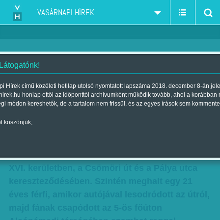
VASÁRNAPI HÍREK
 Látogatónk!
Kora reggeli halálos balesetek
i Hírek című közéleti hetilap utolsó nyomtatott lapszáma 2018. december 8-án jel
hirek.hu honlap ettől az időponttól archívumként működik tovább, ahol a korábban
Szerző:
MTI
| Megjelent a 2014. július 06.-i lapszámban
égi módon kereshetők, de a tartalom nem frissül, és az egyes írások sem kommente
t köszönjük,
Rekordszámú baleset. - Egy motorkerékpáros
meghalt, miután egy személygépkocsival
ütközött szombat kora reggel Budapesten, a
XVI. kerületben, a Csömöri út és a Pálya utca
kereszteződésében. Szintén meghalt egy 21
éves férfi, amikor autójával lesodródott az útról,
majd fának csapódott az 5-ös főúton