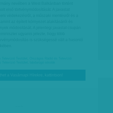
rmány nevében a West Balkánban történt
olt első törtvénymódosítását. A javaslat
leni védekezésről, a műszaki mentésről és a
lamint az épített környezet alakításáról és
nyek módosítását. A jelenlegi javaslat csupán
yminiszter ugyanis jelezte, hogy több
örvénymódosítás is szükségessé vált a hasonló
ekében.
 Televízió Testület
,
Országos Rádió és Televízió
 Televízió Testület
,
labdarúgó iskolák
thet a Vasárnapi Hírekre, kattintson!
hirdetés