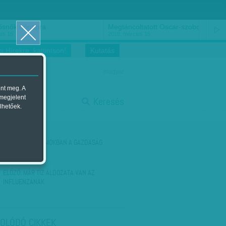
ősnők nőnapra
Megtáncoltatott Oscar-szobor
us 16.
2018. március 16.
i Hírekre, kattintson!
Kutatás
magyar
ent meg. A
start
 megjelent
Keresés
lhetőek.
stop
KÖVETKEZŐ:
ROMOKBAN A GAZDASÁG
ELŐZŐ:
MÁR TÍZ ÁLDOZATA VAN AZ
INFLUENZÁNAK
OLÓDÓ CIKKEK