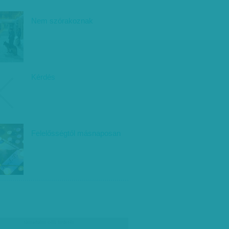
Nem szórakoznak
Kérdés
Felelősségtől másnaposan
társadalmi célú hirdetés