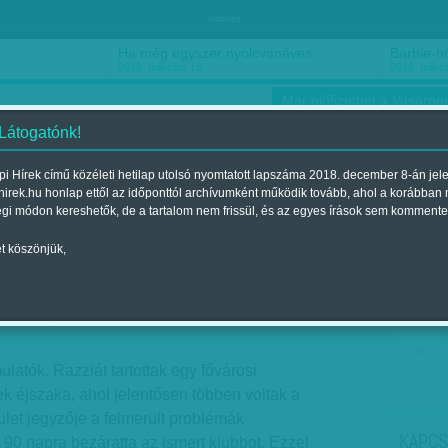
hirdetés
Ha még egyszer nyolcvanéves…
Barbie-h
2018. március 16.
2018. márci
Már előfizethet a Vasárnap
 Látogatónk!
i Hírek című közéleti hetilap utolsó nyomtatott lapszáma 2018. december 8-án jel
hirek.hu honlap ettől az időponttól archívumként működik tovább, ahol a korábban
ókusz
Szerintem
Ízlés
Sport
égi módon kereshetők, de a tartalom nem frissül, és az egyes írások sem kommente
t köszönjük,
t már bezártak
óra
| Megjelent a 2011. február 06.-i lapszámban
latók. Razziát tartottak egy fővárosi
 éjszaka, ahol jelentősen többen voltak a
let jegyzője a felmerült problémák
KAPCS
b 90 napra bezáratta az ismert klubbot. Ezzel