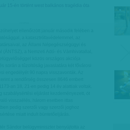
uár 15-én történt west balkános tragédia óta
hirdetes
óhelyet ellenőrzött január második felében a
atósággal, a katasztrófavédelemmel, az
társaival, az Állami Népegészségügyi és
tal (ÁNTSZ), a Nemzeti Adó- és Vámhivatallal,
elügyelőséggel közös országos akciója
s során a tűzoltóság javaslatára két fővárosi
i engedélyét 90 napra visszavonták. Az
erint a rendőrség összesen 8646 embert
 1173-an 18, 21-en pedig 14 év alattiak voltak.
 szabálysértési eljárást kezdeményezett, öt
való visszaélés, három esetben ittas
tben pedig szerzői vagy szerzői joghoz
rtése miatt indult büntetőeljárás.
ér Sándor belügyminiszter benyújtotta az