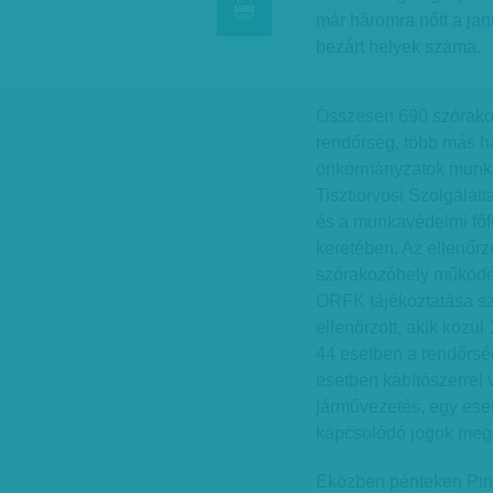
már háromra nőtt a jan
bezárt helyek száma.
Összesen 690 szórakoz
rendőrség, több más h
önkormányzatok munka
Tisztiorvosi Szolgálat
és a munkavédelmi főf
keretében. Az ellenőrzé
szórakozóhely működés
ORFK tájékoztatása sz
ellenőrzött, akik közül
44 esetben a rendőrség
esetben kábítószerrel 
járművezetés, egy ese
kapcsolódó jogok megsé
Eközben pénteken Pint