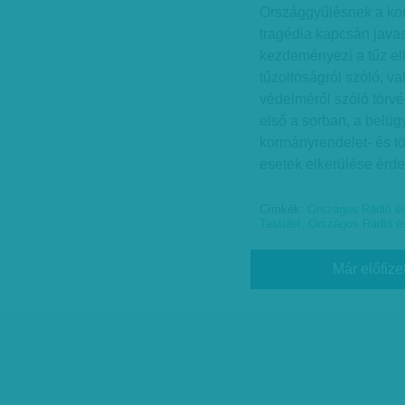
Ország­gyűlésnek a ko
tragédia kapcsán javas
kezdeményezi a tűz el
tűzoltóságról szóló, va
védelméről szóló törvé
első a sorban, a belüg
kormányrendelet- és t
esetek elkerülése érd
Címkék:
Országos Rádió és
Testület
,
Országos Rádió és
Már előfize