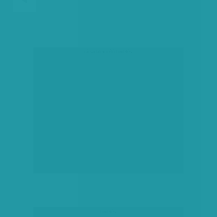
társadalmi célú hirdetés
hirdetés