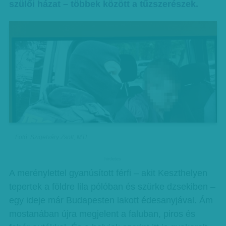
szülői házat – többek között a tűzszerészek.
Fotó: Szigetváry Zsolt, MTI
hirdetes
A merénylettel gyanúsított férfi – akit Keszthelyen
tepertek a földre lila pólóban és szürke dzsekiben –
egy ideje már Budapesten lakott édesanyjával. Ám
mostanában újra megjelent a faluban, piros és