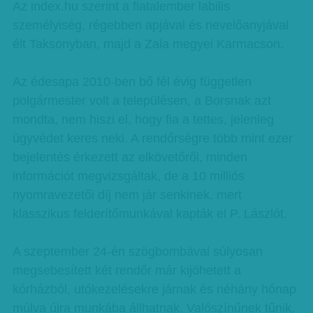
Az index.hu szerint a fiatalember labilis
személyiség, régebben apjával és nevelőanyjával
élt Taksonyban, majd a Zala megyei Karmacson.
Az édesapa 2010-ben bő fél évig független
polgármester volt a településen, a Borsnak azt
mondta, nem hiszi el, hogy fia a tettes, jelenleg
ügyvédet keres neki. A rendőrségre több mint ezer
bejelentés érkezett az elkövetőről, minden
információt megvizsgáltak, de a 10 milliós
nyomravezetői díj nem jár senkinek, mert
klasszikus felderítőmunkával kapták el P. Lászlót.
A szeptember 24-én szögbombával súlyosan
megsebesített két rendőr már kijöhetett a
kórházból, utókezelésekre járnak és néhány hónap
múlva újra munkába állhatnak. Valószínűnek tűnik,