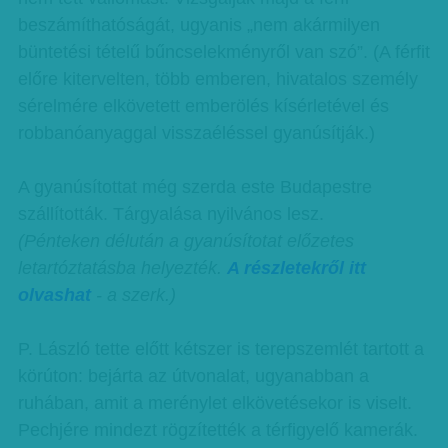
beszámíthatóságát, ugyanis „nem akármilyen
büntetési tételű bűncselekményről van szó”. (A férfit
előre kitervelten, több emberen, hivatalos személy
sérelmére elkövetett emberölés kísérletével
és
robbanóanyaggal visszaéléssel gyanúsítják.)
A gyanúsítottat még szerda este Budapestre
szállították. Tárgyalása nyilvános lesz.
(Pénteken délután a gyanúsítotat előzetes
letartóztatásba helyezték.
A részletekről itt
olvashat
- a szerk.)
P. László tette előtt kétszer is terepszemlét tartott a
körúton: bejárta az útvonalat, ugyanabban a
ruhában, amit a merénylet elkövetésekor is viselt.
Pechjére mindezt rögzítették a térfigyelő kamerák.