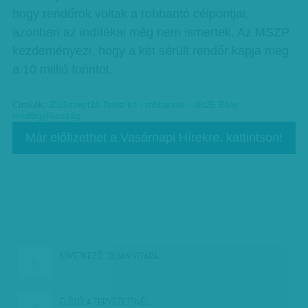
hogy rendőrök voltak a robbantó célpontjai,
azonban az indítékai még nem ismertek. Az MSZP
kezdeményezi, hogy a két sérült rendőr kapja meg
a 10 millió forintot.
Címkék:
2016szept24-Teréz krt - robbantás - okt26 Bőny
rendőrgyilkosság
Már előfizethet a Vasárnapi Hírekre, kattintson!
KÖVETKEZŐ:
'OLYAN VITÁRA…
ELŐZŐ:
A TERVEZETTNÉL…