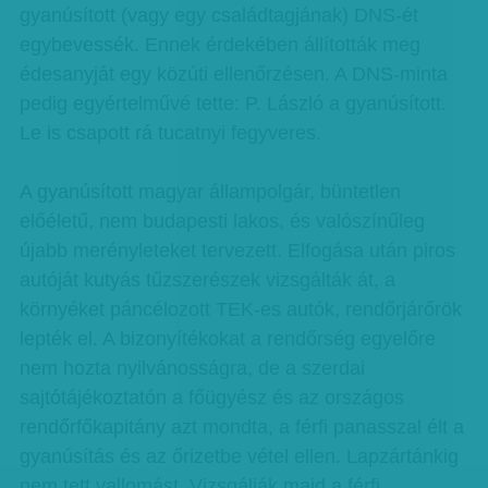
gyanúsított (vagy egy családtagjának) DNS-ét
egybevessék. Ennek érdekében állították meg
édesanyját egy közúti ellenőrzésen. A DNS-minta
pedig egyértelművé tette: P. László a gyanúsított.
Le is csapott rá tucatnyi fegyveres.
A gyanúsított magyar állampolgár, büntetlen
előéletű, nem budapesti lakos, és valószínűleg
újabb merényleteket tervezett. Elfogása után piros
autóját kutyás tűzszerészek vizsgálták át, a
környéket páncélozott TEK-es autók, rendőrjárőrök
lepték el. A bizonyítékokat a rendőrség egyelőre
nem hozta nyilvánosságra, de a szerdai
sajtótájékoztatón a főügyész és az országos
rendőrfőkapitány azt mondta, a férfi panasszal élt a
gyanúsítás és az őrizetbe vétel ellen. Lapzártánkig
nem tett vallomást. Vizsgálják majd a férfi