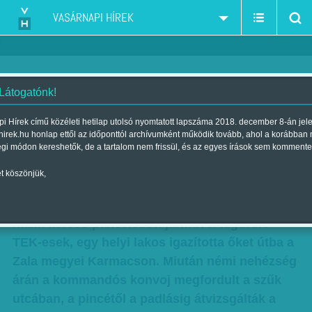
VASÁRNAPI HÍREK
 Látogatónk!
E-mail címe buktatta le a
i Hírek című közéleti hetilap utolsó nyomtatott lapszáma 2018. december 8-án jel
hirek.hu honlap ettől az időponttól archívumként működik tovább, ahol a korábban
robbantót
égi módon kereshetők, de a tartalom nem frissül, és az egyes írások sem kommente
Szerző:
K. V.
| Megjelent a 2016. október 22.-i lapszámban
t köszönjük,
Eltévedtek a Teréz körúti robbantó apukájának
házát kereső páncélozott járművel kiguruló
TEK-esek, egy helyi lakos igazította őket útba a
Zala megyei Karmacson. Miután némi nehézség
árán a kommandós konvoj megfordult a szűk
utcában, a pincétől a padlásig átvizsgálták a