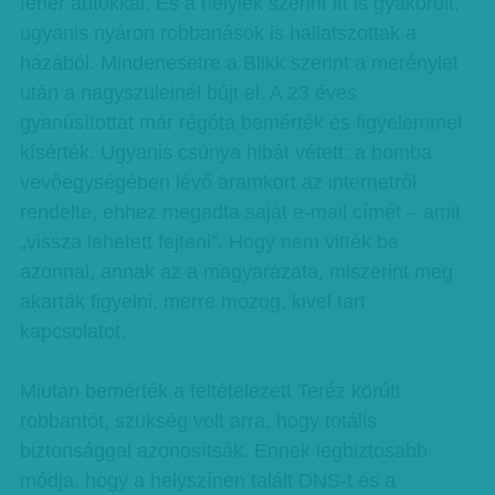
fehér autókkal. És a helyiek szerint itt is gyakorolt,
ugyanis nyáron robbanások is hallatszottak a
házából. Mindenesetre a Blikk szerint a merénylet
után a nagyszüleinél bújt el. A 23 éves
gyanúsítottat már régóta bemérték és figyelemmel
kísérték. Ugyanis csúnya hibát vétett: a bomba
vevőegységében lévő áramkört az internetről
rendelte, ehhez megadta saját e-mail címét – amit
„vissza lehetett fejteni”. Hogy nem vitték be
azonnal, annak az a magyarázata, miszerint meg
akarták figyelni, merre mozog, kivel tart
kapcsolatot.
Miután bemérték a feltételezett Teréz körúti
robbantót, szükség volt arra, hogy totális
biztonsággal azonosítsák. Ennek legbiztosabb
módja, hogy a helyszínen talált DNS-t és a