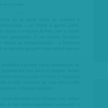
te észre senki.
hirdetes
zelte azt az agárdi kisfiút, aki csaknem 3
ntsoványan – ezt állítják a gyerek szülei.
t fordult a budapesti férfihez, mert a másfél
nem gyarapodott. Ő azt mondta: Benjámin
, ez okozza az étvágytalanságát – a háziorvos
fel az alternatív gyógyítót, hogy hetente egyszer
kezdődtek a gondok, hányt, verejtékezett, de
 gyerekorvost, nem javult az állapota. Sosem
, onnan ment le a súlya 4,5 kilóra. A nagypapát
ász kezelte, sikeresen, így nagy volt a szülők
 lapunknak a házaspár ügyvédje.
szerint Benjámin 8-10 hónapos volt, amikor
vele, és bár eleinte megszűntek a panaszok, a