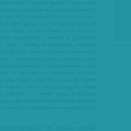
enjámin volt a család egyetlen, nagyon várt
 unoka, és mindent meg akartak adni neki. A
n keresték a segítséget. De sem a háziorvos,
ász nem mondta, hogy kisfiuk belső és külső
edne. Pedig az elsődleges orvos szakértői
műen megállapította” – mondta az ügyvéd, aki
ról, hogy a szülők orvosellenesek lennének,
g sem igaz, amiket a sajtóban olvasni lehet.
zték a természetgyógyászt, mutassák-e meg
k kórházba Benjámint, de ő azt mondta: majd
eje. A heti egyszeri látogatáson a kisfiút
rmészetgyógyász a kezével a jegyzőkönyvben
te érintése nélkül hókusz-pókuszolt, illetve
t adott neki” – mondta Varga András, aki
eg házi őrizetben lévő szülők bármit megtettek
 és fizikailag is rettenetesen megviselik őket a
természetgyógyászt, aki honlapja tanúsága