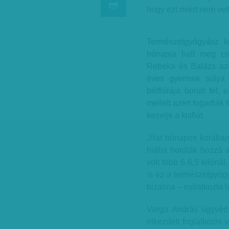
hogy ezt miért nem vet
Természetgyógyász ke
hónapja halt meg cso
Rebeka és Balázs azér
éves gyermek súlya 
bélflórája borult fel
mellett azért fogadták 
kezelje a kisfiút.
„Hat hónapos korában 
hiába hordták hozzá a
volt több 6-6,5 kilónál
is ez a természetgyógy
bizalma – nyilatkozta
Varga András ügyvéd 
elkezdett foglalkozni 