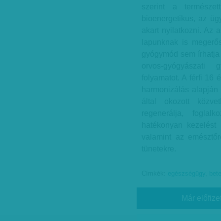
szerint a természet
bioenergetikus, az üg
akart nyilatkozni. Az 
lapunknak is megerősí
gyógymód sem írhatja 
orvos-gyógyászati g
folyamatot. A férfi 16 
harmonizálás alapján
által okozott közvet
regenerálja, foglalk
hatékonyan kezelést í
valamint az emésztőre
tünetekre.
Címkék:
egészségügy
,
bet
Már előfize