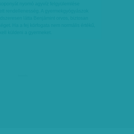
a koponyát nyomó agyvíz felgyülemlése
tett rendellenesség. A gyermekgyógyászok
ndszeresen látta Benjámint orvos, biztosan
séget. Ha a fej körfogata nem normális értékű,
kell küldeni a gyermeket.
hirdetés