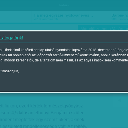
hirdetés
Ha még egyszer nyolcvanéves…
Barbie-h
2018. március 16.
2018. márci
Már előfizethet a Vasárnap
 Látogatónk!
i Hírek című közéleti hetilap utolsó nyomtatott lapszáma 2018. december 8-án jel
hirek.hu honlap ettől az időponttól archívumként működik tovább, ahol a korábban
ókusz
Szerintem
Ízlés
Sport
égi módon kereshetők, de a tartalom nem frissül, és az egyes írások sem kommente
t köszönjük,
 éhhalál
gjelent a 2013. július 21.-i lapszámban
tt fiukon, ezért kérték természetgyógyász
esen, 4,5 kilósan elhunyt Benjámin szülei.
indent megtettek egy szem fiukért, akinek
eleszületett rendellenessége volt. Az rejtély,