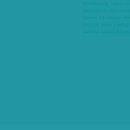
A vízfejűség, vagyis 
legtöbbször veleszüle
szerint, ha valóban re
kiszűrte volna a beteg
azonnal kivizsgálásra 