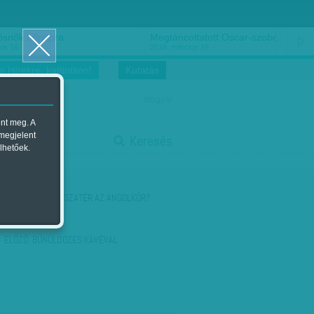
ősnők nőnapra
Megtáncoltatott Oscar-szobor
us 16.
2018. március 16.
i Hírekre, kattintson!
Kutatás
magyar
ent meg. A
start
 megjelent
Keresés
lhetőek.
stop
KÖVETKEZŐ:
VISSZATÉR AZ ANGOLKÓR?
ELŐZŐ:
BŰNÜLDÖZÉS KÁVÉVAL