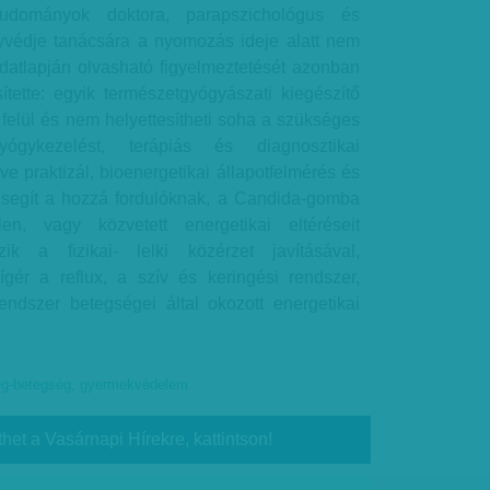
tudományok doktora, parapszichológus és
yvédje tanácsára a nyomozás ideje alatt nem
adatlapján olvasható figyelmeztetését azonban
tette: egyik természetgyógyászati kiegészítő
felül és nem helyettesítheti soha a szükséges
yógykezelést, terápiás és diagnosztikai
éve praktizál, bioenergetikai állapotfelmérés és
 segít a hozzá fordulóknak, a Candida-gomba
len, vagy közvetett energetikai eltéréseit
ozik a fizikai- lelki közérzet javításával,
gér a reflux, a szív és keringési rendszer,
ndszer betegségei által okozott energetikai
eg-betegség
,
gyermekvédelem
thet a Vasárnapi Hírekre, kattintson!