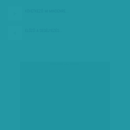
KÖVETKEZŐ:
MI MINDENRE…
ELŐZŐ:
A SEGÉLYEZÉS…
társadalmi célú hirdetés