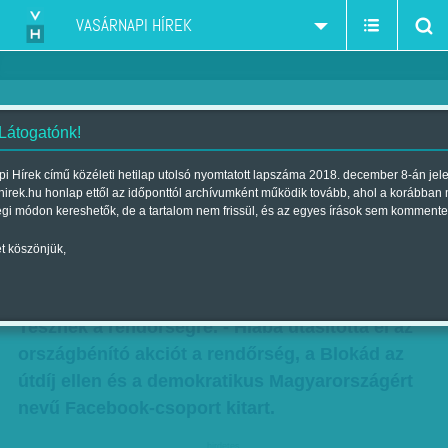
VASÁRNAPI HÍREK
 Látogatónk!
A rendőrség elutasította a mai
i Hírek című közéleti hetilap utolsó nyomtatott lapszáma 2018. december 8-án jel
hirek.hu honlap ettől az időponttól archívumként működik tovább, ahol a korábban
akciót - a Blokád az útdíj ellen
égi módon kereshetők, de a tartalom nem frissül, és az egyes írások sem kommente
csoport kitart
t köszönjük,
Szerző:
Munkatársunktól
| Megjelent a 2015. március 01.-i lapszámban
Tesznek a rendőrségre. - Hiába utasította el az
országbénító akciót a rendőrség, a Blokád az
útdíj ellen és a demokratikus Magyarországért
nevű Facebook-csoport kitart.
hirdetes