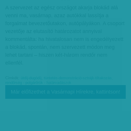
A szervezet az egész országot akarja blokád alá
venni ma, vasárnap, azaz autókkal lassítja a
forgalmat bevezetőutakon, autópályákon. A csoport
vezetője az elutasító határozatot annyival
kommentálta: ha hivatalosan nem is engedélyezett
a blokád, spontán, nem szervezett módon meg
lehet tartani – hiszen két-három rendőr nem
ellenfél.
Címkék:
útdíj-dugódíj
,
tüntetés-demonstráció-sztrájk-tiltakozás
,
rendőrség - polgárőrök - határvadászok
Már előfizethet a Vasárnapi Hírekre, kattintson!