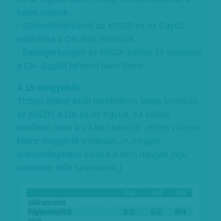
balos voksok.
- Székesfehérvárott az MSZP és az Együtt
aspiránsa a DK-éval mérkőzik.
- Zalaegerszegen az MSZP jelöltje áll szemben
a DK–Együtt tandem favoritjával.
A 19 megyéből:
Tízben állított listát mindhárom balos formáció,
az MSZP, a DK és az Együtt. Az előbbi
kettőnek mind a 19-ben sikerült, utóbbi viszont
kilenc megyéről lemaradt. (A megyei
önkormányzatok listáira a nem megyei jogú
városban élők szavaznak.)