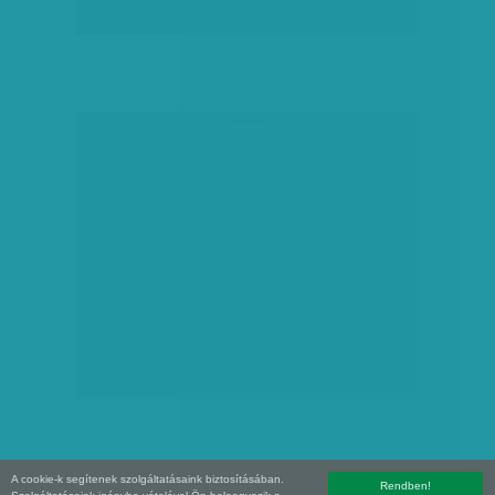
hirdetés
A cookie-k segítenek szolgáltatásaink biztosításában.
Rendben!