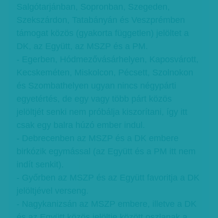
Salgótarjánban, Sopronban, Szegeden,
Szekszárdon, Tatabányán és Veszprémben
támogat közös (gyakorta független) jelöltet a
DK, az Együtt, az MSZP és a PM.
- Egerben, Hódmezővásárhelyen, Kaposvárott,
Kecskeméten, Miskolcon, Pécsett, Szolnokon
és Szombathelyen ugyan nincs négypárti
egyetértés, de egy vagy több párt közös
jelöltjét senki nem próbálja kiszorítani, így itt
csak egy balra húzó ember indul.
- Debrecenben az MSZP és a DK embere
birkózik egymással (az Együtt és a PM itt nem
indít senkit).
- Győrben az MSZP és az Együtt favoritja a DK
jelöltjével verseng.
- Nagykanizsán az MSZP embere, illetve a DK
és az Együtt közös jelöltje között oszlanak a