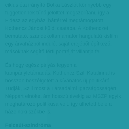
ciklus óta irányító Botka Lászlót könnyebb egy
függetlennek tűnő jelölttel megszorítani, így a
Fidesz az egyházi háttérrel megtámogatott
Kothencz Jánost küldi csatába. A Kothenczet
bemutató, szándékoltan amatőr hangulatú kisfilm
egy árvaházból induló, saját erejéből építkező,
másoknak segítő férfi portréját villantja fel.
És hogy egész pályás legyen a
kampányletámadás, Kothencz Szili Katalinnal is
hosszan beszélgetett a kívánatos új politikáról.
Tudják, Szili most a Társadalmi Igazságosságért
Néppárt elnöke, ám hosszú évekig az MSZP egyik
meghatározó politikusa volt, így ülhetett bele a
házelnöki székbe is.
Felcsút-szindróma