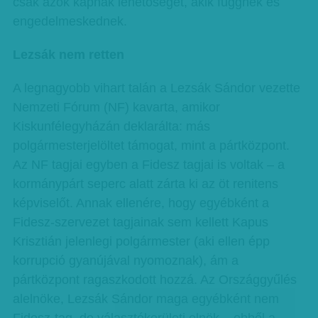
csak azok kapnak lehetőséget, akik függnek és
engedelmeskednek.
Lezsák nem retten
A legnagyobb vihart talán a Lezsák Sándor vezette
Nemzeti Fórum (NF) kavarta, amikor
Kiskunfélegyházán deklarálta: más
polgármesterjelöltet támogat, mint a pártközpont.
Az NF tagjai egyben a Fidesz tagjai is voltak – a
kormánypárt seperc alatt zárta ki az öt renitens
képviselőt. Annak ellenére, hogy egyébként a
Fidesz-szervezet tagjainak sem kellett Kapus
Krisztián jelenlegi polgármester (aki ellen épp
korrupció gyanújával nyomoznak), ám a
pártközpont ragaszkodott hozzá. Az Országgyűlés
alelnöke, Lezsák Sándor maga egyébként nem