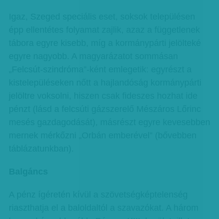
Igaz, Szeged speciális eset, soksok településen
épp ellentétes folyamat zajlik, azaz a függetlenek
tábora egyre kisebb, míg a kormánypárti jelölteké
egyre nagyobb. A magyarázatot sommásan
„Felcsút-szindróma”-ként emlegetik: egyrészt a
kistelepüléseken nőtt a hajlandóság kormánypárti
jelöltre voksolni, hiszen csak fideszes hozhat ide
pénzt (lásd a felcsúti gázszerelő Mészáros Lőrinc
mesés gazdagodását), másrészt egyre kevesebben
mernek mérkőzni „Orbán emberével” (bővebben
táblázatunkban).
Balgáncs
A pénz ígéretén kívül a szövetségképtelenség
riaszthatja el a baloldaltól a szavazókat. A három