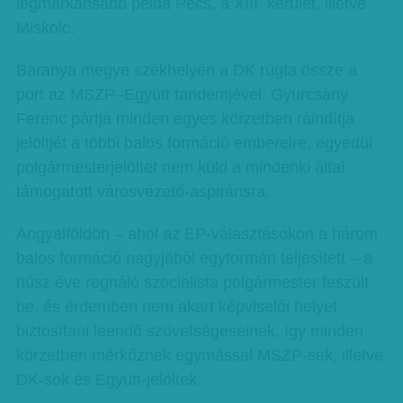
legmarkánsabb példa Pécs, a XIII. kerület, illetve
Miskolc.
Baranya megye székhelyén a DK rúgta össze a
port az MSZP–Együtt tandemjével: Gyurcsány
Ferenc pártja minden egyes körzetben ráindítja
jelöltjét a többi balos formáció embereire, egyedül
polgármesterjelöltet nem küld a mindenki által
támogatott városvezető-aspiránsra.
Angyalföldön – ahol az EP-választásokon a három
balos formáció nagyjából egyformán teljesített – a
húsz éve regnáló szocialista polgármester feszült
be, és érdemben nem akart képviselői helyet
biztosítani leendő szövetségeseinek, így minden
körzetben mérkőznek egymással MSZP-sek, illetve
DK-sok és Együtt-jelöltek.