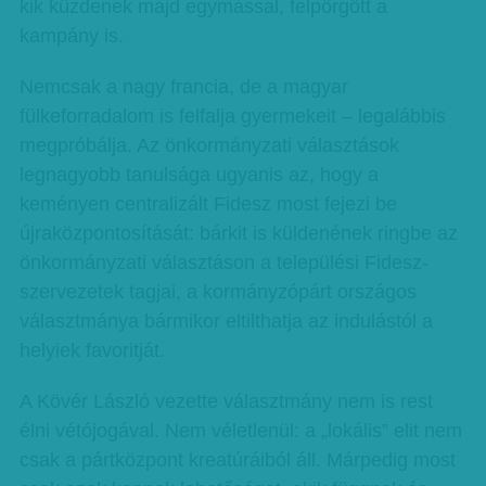
kik küzdenek majd egymással, felpörgött a
kampány is.
Nemcsak a nagy francia, de a magyar
fülkeforradalom is felfalja gyermekeit – legalábbis
megpróbálja. Az önkormányzati választások
legnagyobb tanulsága ugyanis az, hogy a
keményen centralizált Fidesz most fejezi be
újraközpontosítását: bárkit is küldenének ringbe az
önkormányzati választáson a települési Fidesz-
szervezetek tagjai, a kormányzópárt országos
választmánya bármikor eltilthatja az indulástól a
helyiek favoritját.
A Kövér László vezette választmány nem is rest
élni vétójogával. Nem véletlenül: a „lokális” elit nem
csak a pártközpont kreatúráiból áll. Márpedig most