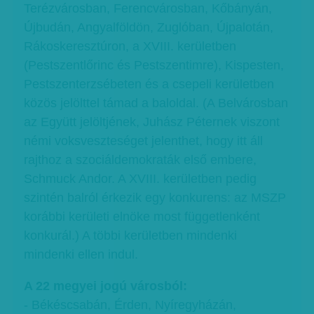
Terézvárosban, Ferencvárosban, Kőbányán,
Újbudán, Angyalföldön, Zuglóban, Újpalotán,
Rákoskeresztúron, a XVIII. kerületben
(Pestszentlőrinc és Pestszentimre), Kispesten,
Pestszenterzsébeten és a csepeli kerületben
közös jelölttel támad a baloldal. (A Belvárosban
az Együtt jelöltjének, Juhász Péternek viszont
némi voksveszteséget jelenthet, hogy itt áll
rajthoz a szociáldemokraták első embere,
Schmuck Andor. A XVIII. kerületben pedig
szintén balról érkezik egy konkurens: az MSZP
korábbi kerületi elnöke most függetlenként
konkurál.) A többi kerületben mindenki
mindenki ellen indul.
A 22 megyei jogú városból:
- Békéscsabán, Érden, Nyíregyházán,