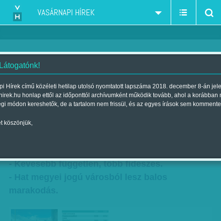
VASÁRNAPI HÍREK
 Látogatónk!
Tétre, helyre
i Hírek című közéleti hetilap utolsó nyomtatott lapszáma 2018. december 8-án jel
hirek.hu honlap ettől az időponttól archívumként működik tovább, ahol a korábban
Szerző:
Nagy B. György
| Megjelent a 2014. szeptember 14.-i
égi módon kereshetők, de a tartalom nem frissül, és az egyes írások sem kommente
lapszámban
t köszönjük,
Az önkormányzati választások árnyékában
újrarajzolja a helyi erőköröket a Fidesz.
- Kevesebb független, több fideszes.
- Hat megyei jogú városból lesz balos
marakodás.