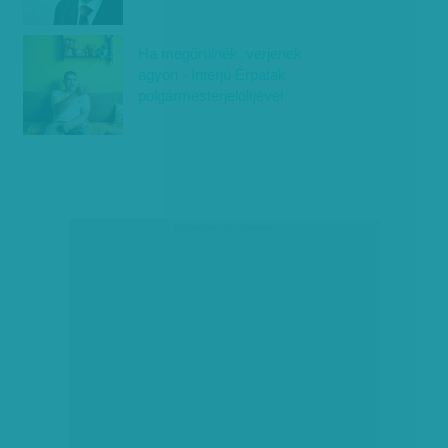
Ha megőrülnék, verjenek
agyon - Interjú Érpatak
polgármesterjelöltjével
társadalmi célú hirdetés