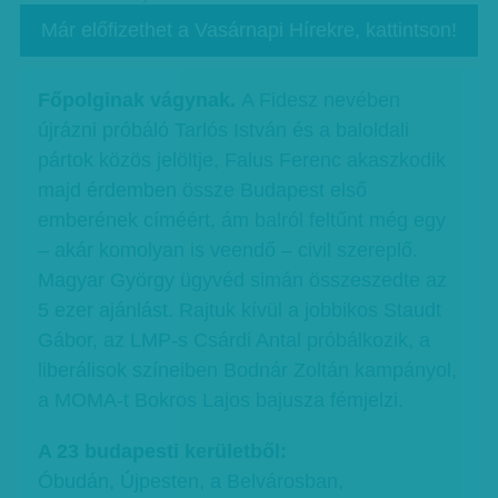
Már előfizethet a Vasárnapi Hírekre, kattintson!
Főpolginak vágynak.
A Fidesz nevében
újrázni próbáló Tarlós István és a baloldali
pártok közös jelöltje, Falus Ferenc akaszkodik
majd érdemben össze Budapest első
emberének címéért, ám balról feltűnt még egy
– akár komolyan is veendő – civil szereplő.
Magyar György ügyvéd simán összeszedte az
5 ezer ajánlást. Rajtuk kívül a jobbikos Staudt
Gábor, az LMP-s Csárdi Antal próbálkozik, a
liberálisok színeiben Bodnár Zoltán kampányol,
a MOMA-t Bokros Lajos bajusza fémjelzi.
A 23 budapesti kerületből:
Óbudán, Újpesten, a Belvárosban,