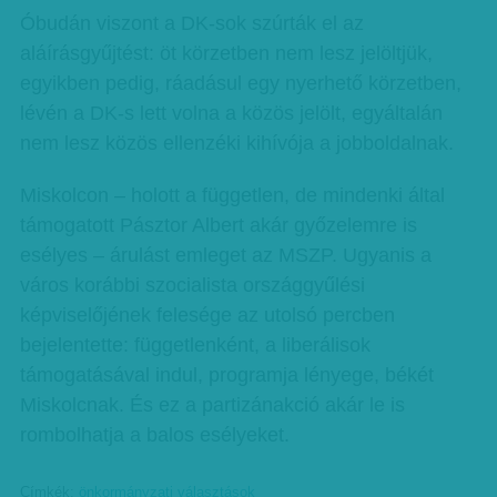
Óbudán viszont a DK-sok szúrták el az
aláírásgyűjtést: öt körzetben nem lesz jelöltjük,
egyikben pedig, ráadásul egy nyerhető körzetben,
lévén a DK-s lett volna a közös jelölt, egyáltalán
nem lesz közös ellenzéki kihívója a jobboldalnak.
Miskolcon – holott a független, de mindenki által
támogatott Pásztor Albert akár győzelemre is
esélyes – árulást emleget az MSZP. Ugyanis a
város korábbi szocialista országgyűlési
képviselőjének felesége az utolsó percben
bejelentette: függetlenként, a liberálisok
támogatásával indul, programja lényege, békét
Miskolcnak. És ez a partizánakció akár le is
rombolhatja a balos esélyeket.
Címkék:
önkormányzati választások