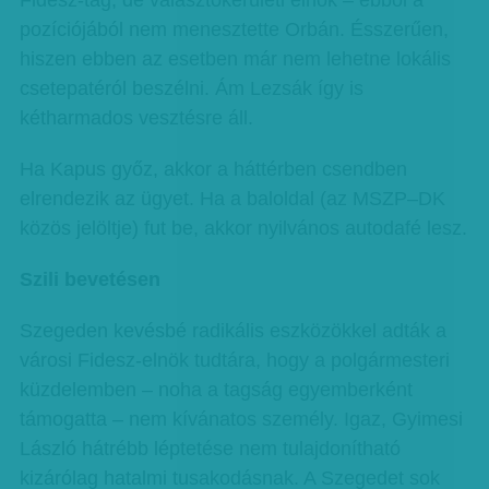
Fidesz-tag, de választókerületi elnök – ebből a
pozíciójából nem menesztette Orbán. Ésszerűen,
hiszen ebben az esetben már nem lehetne lokális
csetepatéról beszélni. Ám Lezsák így is
kétharmados vesztésre áll.
Ha Kapus győz, akkor a háttérben csendben
elrendezik az ügyet. Ha a baloldal (az MSZP–DK
közös jelöltje) fut be, akkor nyilvános autodafé lesz.
Szili bevetésen
Szegeden kevésbé radikális eszközökkel adták a
városi Fidesz-elnök tudtára, hogy a polgármesteri
küzdelemben – noha a tagság egyemberként
támogatta – nem kívánatos személy. Igaz, Gyimesi
László hátrébb léptetése nem tulajdonítható
kizárólag hatalmi tusakodásnak. A Szegedet sok