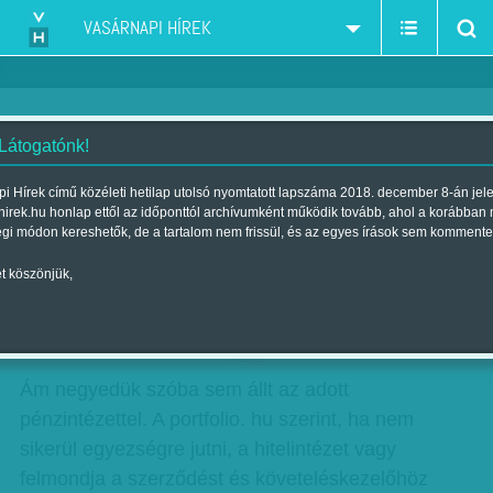
VASÁRNAPI HÍREK
 Látogatónk!
Tízezreket lakoltathatnak ki
i Hírek című közéleti hetilap utolsó nyomtatott lapszáma 2018. december 8-án jel
hirek.hu honlap ettől az időponttól archívumként működik tovább, ahol a korábban
Szerző:
Munkatársunktól
| Megjelent a 2017. január 07.-i lapszámban
égi módon kereshetők, de a tartalom nem frissül, és az egyes írások sem kommente
t köszönjük,
66 ezer nem teljesítő jelzáloghitelest kerestek
meg október végéig a bankok.
hirdetes
Ám negyedük szóba sem állt az adott
pénzintézettel. A portfolio. hu szerint, ha nem
sikerül egyezségre jutni, a hitelintézet vagy
felmondja a szerződést és követeléskezelőhöz