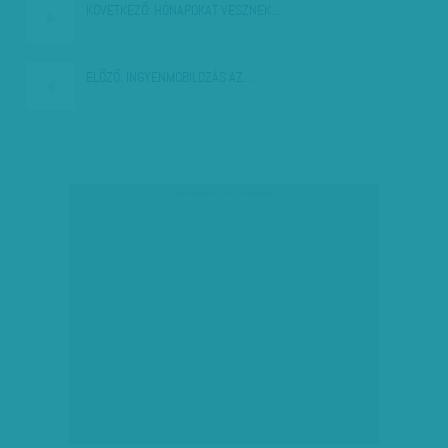
KÖVETKEZŐ:
HÓNAPOKAT VESZNEK…
ELŐZŐ:
INGYENMOBILOZÁS AZ…
társadalmi célú hirdetés