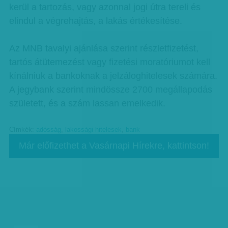
kerül a tartozás, vagy azonnal jogi útra tereli és
elindul a végrehajtás, a lakás értékesítése.
Az MNB tavalyi ajánlása szerint részletfizetést,
tartós átütemezést vagy fizetési moratóriumot kell
kínálniuk a bankoknak a jelzáloghitelesek számára.
A jegybank szerint mindössze 2700 megállapodás
született, és a szám lassan emelkedik.
Címkék:
adósság
,
lakossági hitelesek
,
bank
Már előfizethet a Vasárnapi Hírekre, kattintson!