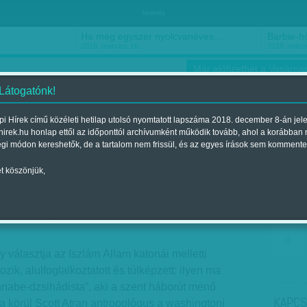
hirdetés
Ha még egyszer nyolcvanéves…
Barbie-h
2018. március 16.
2018. márci
Már előfizethet a Vasárnap
 Látogatónk!
i Hírek című közéleti hetilap utolsó nyomtatott lapszáma 2018. december 8-án jel
hirek.hu honlap ettől az időponttól archívumként működik tovább, ahol a korábban
ókusz
Szerintem
Ízlés
Sport
égi módon kereshetők, de a tartalom nem frissül, és az egyes írások sem kommente
t köszönjük,
ror
t a 2014. augusztus 31.-i lapszámban
y választja az Iszlám Állam katonái melletti
zik, alulfoglalkoztatott és túlképzett: ilyen ma
nnabe-dzsihádista”, aki a szent háborút menő
KAPCS
rta körül Scott Atran antropológus a washingtoni