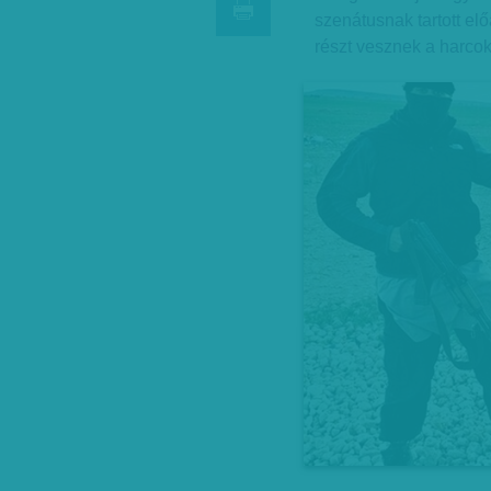
szenátusnak tartott el
részt vesznek a harco