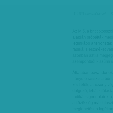
Brit ISIS szimpatizánsok
-
– K
Az MI5, a brit titkossz
alapján próbálták meg
leginkább a terroristák
radikális eszméket val
azonban azt is megjeg
szempontból kiszűrni i
Általában bevándorlók,
irányuló rasszista bű
közt élők, alacsony v
dolgozó, tehát kilátás
radikális gondolatokra.
a közösség már kitasz
meglehetősen fogékony