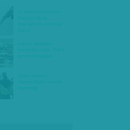
És akkor most ez lesz -
Terjeszkedik és
fenyegetőzik a hóhérok
állama
Sokkos állapotban
menekülő szülők: Vidd a
gyereket legalább!
Etnikai háború?
Végveszélyben a jezidi
kisebbség
társadalmi célú hirdetés