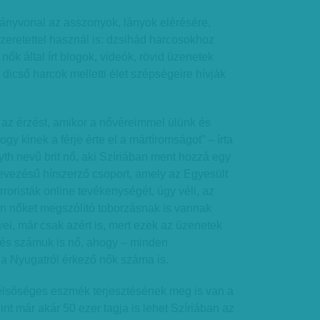
rányvonal az asszonyok, lányok elérésére,
zeretettel használ is: dzsihád harcosokhoz
nők által írt blogok, videók, rövid üzenetek
icső harcok melletti élet szépségeire hívják
t az érzést, amikor a nővéreimmel ülünk és
hogy kinek a férje érte el a mártíromságot” – írta
th nevű brit nő, aki Szíriában ment hozzá egy
evezésű hírszerző csoport, amely az Egyesült
rroristák online tevékenységét, úgy véli, az
tten nőket megszólító toborzásnak is vannak
i, már csak azért is, mert ezek az üzenetek
 és számuk is nő, ahogy – minden
 a Nyugatról érkező nők száma is.
élsőséges eszmék terjesztésének meg is van a
nt már akár 50 ezer tagja is lehet Szíriában az