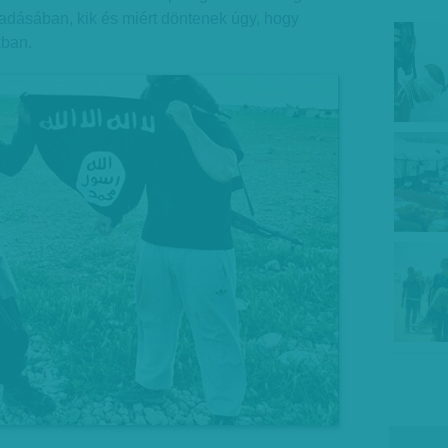
őadásában, kik és miért döntenek úgy, hogy
kban.