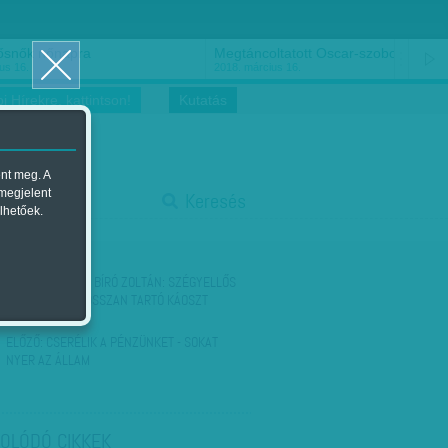
ősnők nőnapra
Megtáncoltatott Oscar-szobor
us 16.
2018. március 16.
i Hírekre, kattintson!
Kutatás
ent meg. A
start
 megjelent
Keresés
lhetőek.
stop
KÖVETKEZŐ:
SZ. BÍRÓ ZOLTÁN: SZÉGYELLŐS
HÁBORÚ HOZ HOSSZAN TARTÓ KÁOSZT
ELŐZŐ:
CSERÉLIK A PÉNZÜNKET - SOKAT
NYER AZ ÁLLAM
OLÓDÓ CIKKEK