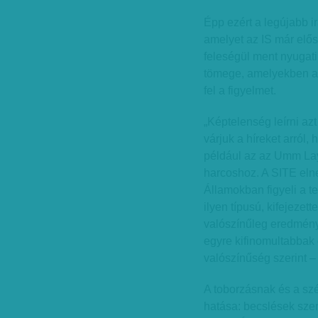
Épp ezért a legújabb i
amelyet az IS már elős
feleségül ment nyugati 
tömege, amelyekben a d
fel a figyelmet.
„Képtelenség leírni az
várjuk a híreket arról, 
például az az Umm Lay
harcoshoz. A SITE eln
Államokban figyeli a te
ilyen típusú, kifejeze
valószínűleg eredménye
egyre kifinomultabbak
valószínűség szerint –
A toborzásnak és a sz
hatása: becslések szeri