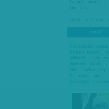
Iszlám Állam nevű csop
toboroztak.
Címkék:
radikális iszlám-ter
Már előfize
Közvetlen fenyegetést
Iszlám Állam nevű, Ira
milícia brutalitása – 
miniszterelnök a brit 
történt emelését. Képü
Állam hadseregéhez val
Facebookon dicsekede