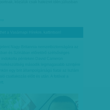
ortnak, közülük csak hatezret idén júliusban
ror
thet a Vasárnapi Hírekre, kattintson!
 jelent Nagy-Britannia nemzetbiztonságára az
kban és Szíriában előretörő szélsőséges
így indokolta pénteken David Cameron
terrorkészültség második legmagasabb szintjére
nkön egy brit állampolgárságú fiatal az Iszlám
ó csatlakozás előtt és után. A fotóval a
tt.