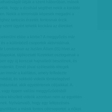
tathatóságát látják a szent háborúban, mások
vélik, hogy a dzsihád segíthet nekik a korábbi
sben. Nekik a terroristák képesek megadni a
ghez tartozás érzetét: fontosnak érzik
 szent ügyért tehetik kockára az életüket.
bekerülni ebbe a körbe? A meggyőzés már
és a különböző csoportok aktivistáinak
ár Londonban az Iszlám Állam (IS) hívei az
ólapokat, tájékoztató füzeteket osztogatnak a
ben egy új korszak hajnaláról beszélnek, és
mindenkit. Ennél jóval szélesebb rétegek
n immár a kalifátus, amely felfedezte
édiát, és sokkoló videók tömkelegével
indazokat, akik egyetértenek céljaikkal. A
s, vagy éppen vallási meggyőződésből
mára készített videók azonban nem az egyetlen
ek. Nyilvánvaló, hogy egy lefejezéses
szólítani a másik fontos célcsoportot: a nőket.