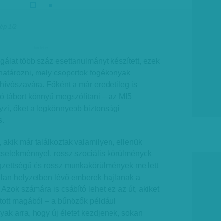
ép 1/2
hirdetes
olgálat több száz esettanulmányt készített, ezek
határozni, mely csoportok fogékonyak
 hívószavára. Főként a már eredetileg is
ló tábort könnyű megszólítani – az MI5
yzi, őket a legkönnyebb biztonsági
s.
 akik már találkoztak valamilyen, ellenük
ncselekménnyel, rossz szociális körülmények
égzettségű és rossz munkakörülmények mellett
talan helyzetben lévő emberek hajlanak a
 Azok számára is csábító lehet ez az út, akiket
ított magából – a bűnözők például
ak arra, hogy új életet kezdjenek, sokan