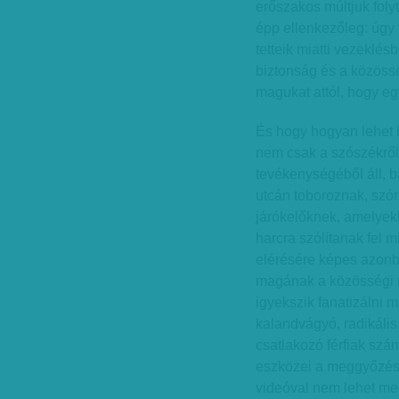
erőszakos múltjuk foly
épp ellenkezőleg: úgy 
tetteik miatti vezeklé
biztonság és a közössé
magukat attól, hogy egy
És hogy hogyan lehet 
nem csak a szószékről 
tevékenységéből áll, b
utcán toboroznak, szór
járókelőknek, amelyek
harcra szólítanak fel 
elérésére képes azonba
magának a közösségi m
igyekszik fanatizálni m
kalandvágyó, radikáli
csatlakozó férfiak szá
eszközei a meggyőzésn
videóval nem lehet meg