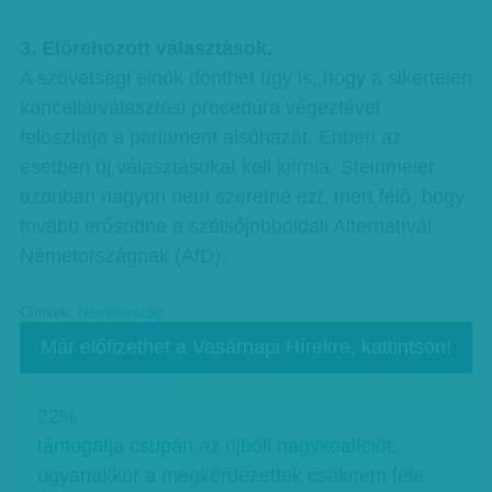
3. Előrehozott választások.
A szövetségi elnök dönthet úgy is, hogy a sikertelen
kancellárválasztási procedúra végeztével
feloszlatja a parlament alsóházát. Ebben az
esetben új választásokat kell kiírnia. Steinmeier
azonban nagyon nem szeretné ezt, mert félő, hogy
tovább erősödne a szélsőjobboldali Alternatívát
Németországnak (AfD).
Címkék:
Németország
Már előfizethet a Vasárnapi Hírekre, kattintson!
22%
támogatja csupán az újbóli nagykoalíciót,
ugyanakkor a megkérdezettek csaknem fele