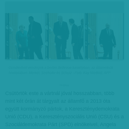
Gondterhelt vendégek a berlini Bellevue kastélyban, az államelnök
hivatalában: Merkel, Seehofer és Schulz - Fotó: Kay Nietfeld, AFP
hirdetes
Csütörtök este a vártnál jóval hosszabban, több
mint két órán át tárgyalt az államfő a 2013 óta
együtt kormányzó pártok, a Kereszténydemokrata
Unió (CDU), a Keresztényszociális Unió (CSU) és a
Szociáldemokrata Párt (SPD) elnökeivel, Angela