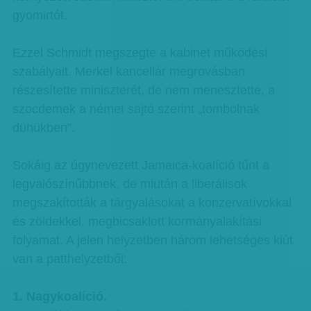
gyomirtót.
Ezzel Schmidt megszegte a kabinet működési
szabályait. Merkel kancellár megrovásban
részesítette miniszterét, de nem menesztette, a
szocdemek a német sajtó szerint „tombolnak
dühükben”.
Sokáig az úgynevezett Jamaica-koalíció tűnt a
legvalószínűbbnek, de miután a liberálisok
megszakították a tárgyalásokat a konzervatívokkal
és zöldekkel, megbicsaklott kormányalakítási
folyamat. A jelen helyzetben három lehetséges kiút
van a patthelyzetből:
1. Nagykoalíció.