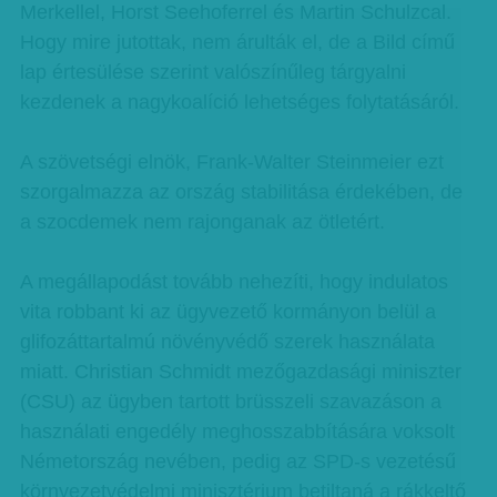
Merkellel, Horst Seehoferrel és Martin Schulzcal.
Hogy mire jutottak, nem árulták el, de a Bild című
lap értesülése szerint valószínűleg tárgyalni
kezdenek a nagykoalíció lehetséges folytatásáról.
A szövetségi elnök, Frank-Walter Steinmeier ezt
szorgalmazza az ország stabilitása érdekében, de
a szocdemek nem rajonganak az ötletért.
A megállapodást tovább nehezíti, hogy indulatos
vita robbant ki az ügyvezető kormányon belül a
glifozáttartalmú növényvédő szerek használata
miatt. Christian Schmidt mezőgazdasági miniszter
(CSU) az ügyben tartott brüsszeli szavazáson a
használati engedély meghosszabbítására voksolt
Németország nevében, pedig az SPD-s vezetésű
környezetvédelmi minisztérium betiltaná a rákkeltő