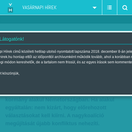
VASÁRNAPI HÍREK
 Látogatónk!
Tombolnak dühükben a
i Hírek című közéleti hetilap utolsó nyomtatott lapszáma 2018. december 8-án jel
hirek.hu honlap ettől az időponttól archívumként működik tovább, ahol a korábban
szocdemek
égi módon kereshetők, de a tartalom nem frissül, és az egyes írások sem kommente
Szerző:
Munkatársunktól
| Megjelent a 2017. december 02.-i
t köszönjük,
lapszámban
Továbbra is teljesen bizonytalan, milyen
kormány alakul Németországban. Ha alakul
egyáltalán: nem kizárt, hogy előrehozott
választásokat kell kiírni. A nagykoalíció
megújítását újabb konfliktus nehezíti.