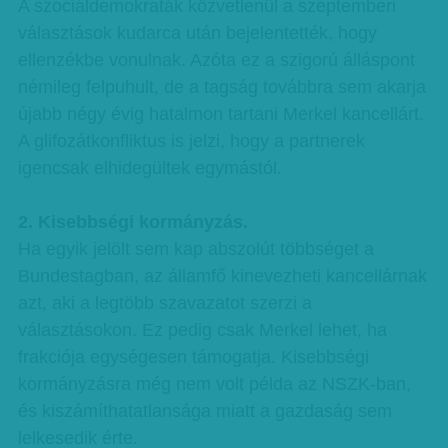
A szociáldemokraták közvetlenül a szeptemberi
választások kudarca után bejelentették, hogy
ellenzékbe vonulnak. Azóta ez a szigorú álláspont
némileg felpuhult, de a tagság továbbra sem akarja
újabb négy évig hatalmon tartani Merkel kancellárt.
A glifozátkonfliktus is jelzi, hogy a partnerek
igencsak elhidegültek egymástól.
2. Kisebbségi kormányzás.
Ha egyik jelölt sem kap abszolút többséget a
Bundestagban, az államfő kinevezheti kancellárnak
azt, aki a legtöbb szavazatot szerzi a
választásokon. Ez pedig csak Merkel lehet, ha
frakciója egységesen támogatja. Kisebbségi
kormányzásra még nem volt példa az NSZK-ban,
és kiszámíthatatlansága miatt a gazdaság sem
lelkesedik érte.