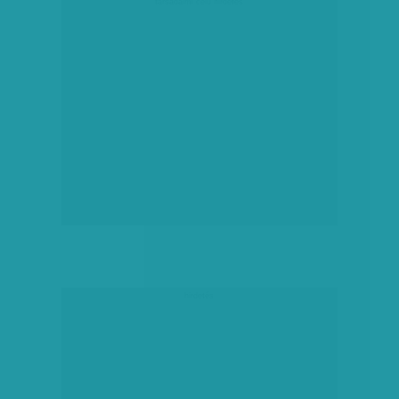
társadalmi célú hirdetés
hirdetés