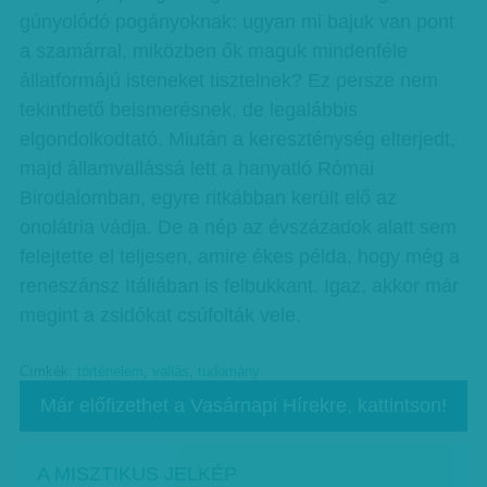
gúnyolódó pogányoknak: ugyan mi bajuk van pont
a szamárral, miközben ők maguk mindenféle
állatformájú isteneket tisztelnek? Ez persze nem
tekinthető beismerésnek, de legalábbis
elgondolkodtató. Miután a kereszténység elterjedt,
majd államvallássá lett a hanyatló Római
Birodalomban, egyre ritkábban került elő az
onolátria vádja. De a nép az évszázadok alatt sem
felejtette el teljesen, amire ékes példa, hogy még a
reneszánsz Itáliában is felbukkant. Igaz, akkor már
megint a zsidókat csúfolták vele.
Címkék:
történelem
,
vallás
,
tudomány
Már előfizethet a Vasárnapi Hírekre, kattintson!
A MISZTIKUS JELKÉP