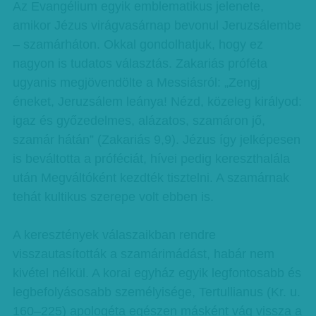
Az Evangélium egyik emblematikus jelenete,
amikor Jézus virágvasárnap bevonul Jeruzsálembe
– szamárháton. Okkal gondolhatjuk, hogy ez
nagyon is tudatos választás. Zakariás próféta
ugyanis megjövendölte a Messiásról: „Zengj
éneket, Jeruzsálem leánya! Nézd, közeleg királyod:
igaz és győzedelmes, alázatos, szamáron jő,
szamár hátán” (Zakariás 9,9). Jézus így jelképesen
is beváltotta a próféciát, hívei pedig kereszthalála
után Megváltóként kezdték tisztelni. A szamárnak
tehát kultikus szerepe volt ebben is.
A keresztények válaszaikban rendre
visszautasították a szamárimádást, habár nem
kivétel nélkül. A korai egyház egyik legfontosabb és
legbefolyásosabb személyisége, Tertullianus (Kr. u.
160–225) apologéta egészen másként vág vissza a