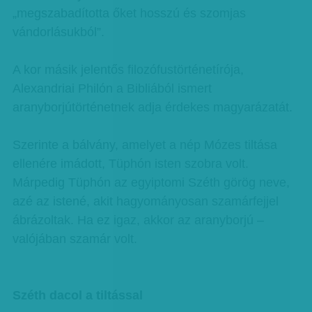
„megszabadította őket hosszú és szomjas
vándorlásukból”.
A kor másik jelentős filozófustörténetírója,
Alexandriai Philón a Bibliából ismert
aranyborjútörténetnek adja érdekes magyarázatát.
Szerinte a bálvány, amelyet a nép Mózes tiltása
ellenére imádott, Tüphón isten szobra volt.
Márpedig Tüphón az egyiptomi Széth görög neve,
azé az istené, akit hagyományosan szamárfejjel
ábrázoltak. Ha ez igaz, akkor az aranyborjú –
valójában szamár volt.
Széth dacol a tiltással