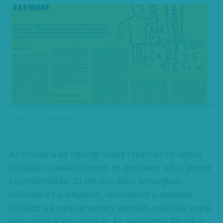
VH, 2017. október 28.
hirdetes
Az onolátria az ógörög ónosz (szamár) és látreia
(imádás) szavakból ered, és pontosan azt is jelenti:
szamárimádás. Jó néhány ókori szövegben
előfordul ez a kifejezés, rendszerint a zsidókat
(később a keresztényeket) vádolják-csúfolják azzal,
hogy istenük egy szamár. Az alexandriai filozófus,