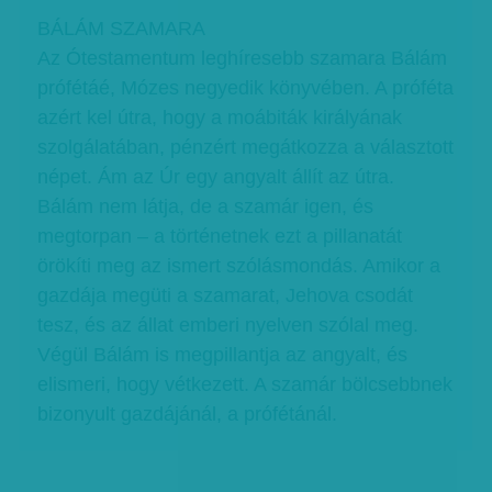
BÁLÁM SZAMARA
Az Ótestamentum leghíresebb szamara Bálám
prófétáé, Mózes negyedik könyvében. A próféta
azért kel útra, hogy a moábiták királyának
szolgálatában, pénzért megátkozza a választott
népet. Ám az Úr egy angyalt állít az útra.
Bálám nem látja, de a szamár igen, és
megtorpan – a történetnek ezt a pillanatát
örökíti meg az ismert szólásmondás. Amikor a
gazdája megüti a szamarat, Jehova csodát
tesz, és az állat emberi nyelven szólal meg.
Végül Bálám is megpillantja az angyalt, és
elismeri, hogy vétkezett. A szamár bölcsebbnek
bizonyult gazdájánál, a prófétánál.