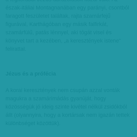
észak-itáliai Montagnanában egy parányi, csontból
faragott feszületet találtak, rajta szamárfejű
figurával, Karthágóban egy másik falfirkát,
szamárfülű, patás lénnyel, aki tógát visel és
könyvet tart a kezében, „a keresztények istene”
felirattal.
Jézus és a prófécia
A korai keresztények nem csupán azzal vonták
magukra a szamárimádás gyanúját, hogy
közösségük jó ideig szinte kivétel nélkül zsidókból
állt (olyannyira, hogy a kortársak nem igazán tettek
különbséget közöttük).