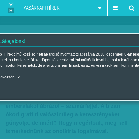
VASÁRNAPI HÍREK
 Látogatónk!
A szamáristen titkai
i Hírek című közéleti hetilap utolsó nyomtatott lapszáma 2018. december 8-án jel
hirek.hu honlap ettől az időponttól archívumként működik tovább, ahol a korábban
Szerző:
Bártfai Gergely
| Megjelent a 2017. október 28.-i lapszámban
égi módon kereshetők, de a tartalom nem frissül, és az egyes írások sem kommente
t köszönjük,
Máig sincs teljes magyarázat az Alexamenosz-
falfirka rejtélyére, és talán már soha nem is lesz.
A Rómában talált kép egy keresztre feszített
emberalakot ábrázol – szamárfejjel. A bizarr
ókori graffiti valószínűleg a keresztényeket
gúnyolja, de miért? Hogy megértsük, meg kell
ismerkednünk az onolátria fogalmával.