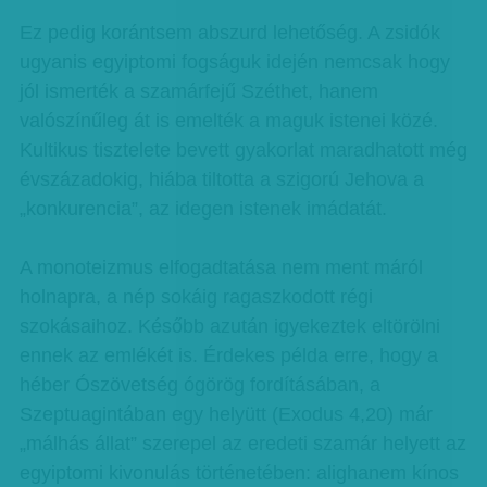
Ez pedig korántsem abszurd lehetőség. A zsidók
ugyanis egyiptomi fogságuk idején nemcsak hogy
jól ismerték a szamárfejű Széthet, hanem
valószínűleg át is emelték a maguk istenei közé.
Kultikus tisztelete bevett gyakorlat maradhatott még
évszázadokig, hiába tiltotta a szigorú Jehova a
„konkurencia”, az idegen istenek imádatát.
A monoteizmus elfogadtatása nem ment máról
holnapra, a nép sokáig ragaszkodott régi
szokásaihoz. Később azután igyekeztek eltörölni
ennek az emlékét is. Érdekes példa erre, hogy a
héber Ószövetség ógörög fordításában, a
Szeptuagintában egy helyütt (Exodus 4,20) már
„málhás állat” szerepel az eredeti szamár helyett az
egyiptomi kivonulás történetében: alighanem kínos