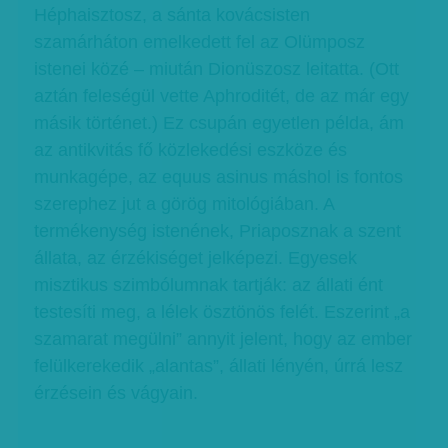
Héphaisztosz, a sánta kovácsisten
szamárháton emelkedett fel az Olümposz
istenei közé – miután Dionüszosz leitatta. (Ott
aztán feleségül vette Aphroditét, de az már egy
másik történet.) Ez csupán egyetlen példa, ám
az antikvitás fő közlekedési eszköze és
munkagépe, az equus asinus máshol is fontos
szerephez jut a görög mitológiában. A
termékenység istenének, Priaposznak a szent
állata, az érzékiséget jelképezi. Egyesek
misztikus szimbólumnak tartják: az állati ént
testesíti meg, a lélek ösztönös felét. Eszerint „a
szamarat megülni” annyit jelent, hogy az ember
felülkerekedik „alantas”, állati lényén, úrrá lesz
érzésein és vágyain.