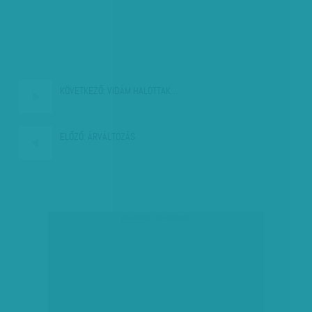
KÖVETKEZŐ:
VIDÁM HALOTTAK…
ELŐZŐ:
ÁRVÁLTOZÁS
társadalmi célú hirdetés