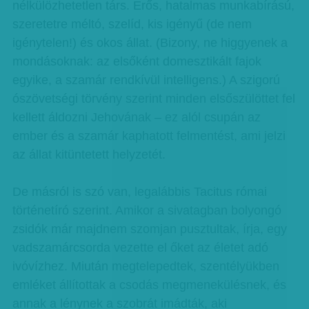
nélkülözhetetlen társ. Erős, hatalmas munkabírású,
szeretetre méltó, szelíd, kis igényű (de nem
igénytelen!) és okos állat. (Bizony, ne higgyenek a
mondásoknak: az elsőként domesztikált fajok
egyike, a szamár rendkívül intelligens.) A szigorú
ószövetségi törvény szerint minden elsőszülöttet fel
kellett áldozni Jehovának – ez alól csupán az
ember és a szamár kaphatott felmentést, ami jelzi
az állat kitüntetett helyzetét.
De másról is szó van, legalábbis Tacitus római
történetíró szerint. Amikor a sivatagban bolyongó
zsidók már majdnem szomjan pusztultak, írja, egy
vadszamárcsorda vezette el őket az életet adó
ivóvízhez. Miután megtelepedtek, szentélyükben
emléket állítottak a csodás megmenekülésnek, és
annak a lénynek a szobrát imádták, aki