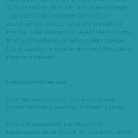
Apión például azt állítja a Kr. u. 1. század közepén,
hogy a zsidó vallás legszentebb helyén, a
jeruzsálemi templomban színarany szamárfejet
imádnak. (Más változatokban egész alakos szamár,
illetve a szamárháton ülő Mózes szobra szerepel.)
A sértő szándék nyilvánvaló, de vajon lehet-e bármi
alapja az állításnak?
A nélkülözhetetlen társ
Annyi egészen bizonyos, hogy a zsidók nagy
becsben tartották a szamarat. Ami nem is csoda.
A bronzkori pásztornép legfontosabb és
legértékesebb háziállata volt, sőt sokkal több annál: