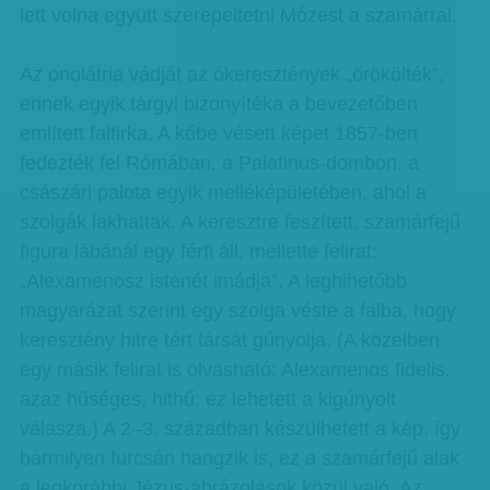
lett volna együtt szerepeltetni Mózest a szamárral.
Az onolátria vádját az ókeresztények „örökölték”,
ennek egyik tárgyi bizonyítéka a bevezetőben
említett falfirka. A kőbe vésett képet 1857-ben
fedezték fel Rómában, a Palatinus-dombon, a
császári palota egyik melléképületében, ahol a
szolgák lakhattak. A keresztre feszített, szamárfejű
figura lábánál egy férfi áll, mellette felirat:
„Alexamenosz istenét imádja”. A leghihetőbb
magyarázat szerint egy szolga véste a falba, hogy
keresztény hitre tért társát gúnyolja. (A közelben
egy másik felirat is olvasható: Alexamenos fidelis,
azaz hűséges, hithű; ez lehetett a kigúnyolt
válasza.) A 2–3. században készülhetett a kép, így
bármilyen furcsán hangzik is, ez a szamárfejű alak
a legkorábbi Jézus-ábrázolások közül való. Az