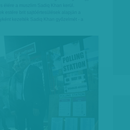
ros élére a muszlim Sadiq Khan kerül.
k estére brit sajtóértesülések alapján a
nyként kezelték Sadiq Khan győzelmét - a