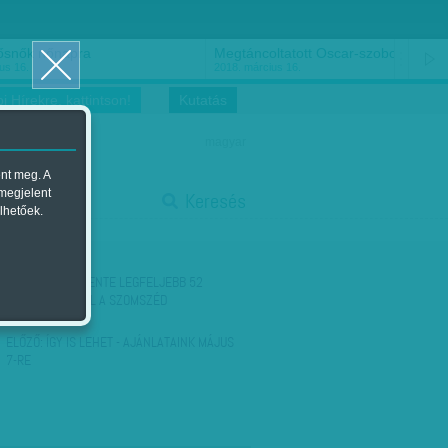
ősnők nőnapra
Megtáncoltatott Oscar-szobor
us 16.
2018. március 16.
i Hírekre, kattintson!
Kutatás
magyar
ent meg. A
start
 megjelent
Keresés
lhetőek.
stop
KÖVETKEZŐ:
ÉVENTE LEGFELJEBB 52
LABDÁT VISEL EL A SZOMSZÉD
ELŐZŐ:
ÍGY IS LEHET - AJÁNLATAINK MÁJUS
7-RE