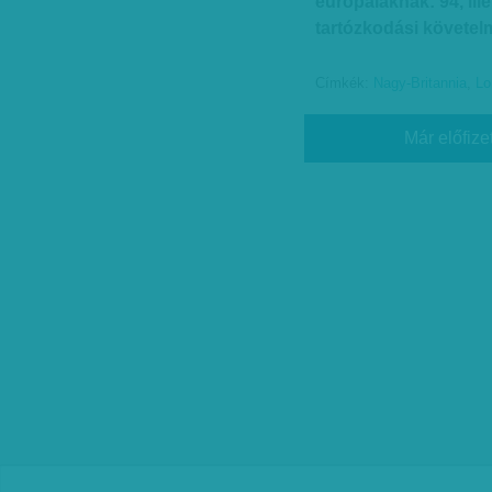
európaiaknak: 94, ill
tartózkodási követe
Címkék:
Nagy-Britannia
,
Lo
Már előfize