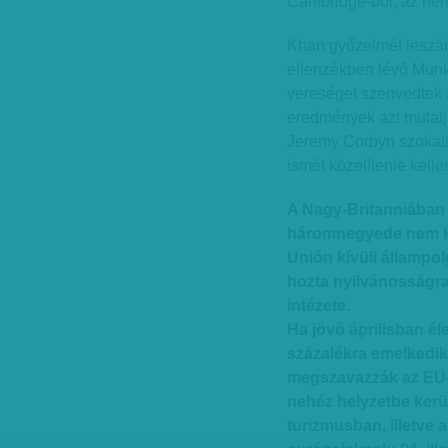
Cambridge-ből, az nem
Khan győzelmét leszám
ellenzékben lévő Munk
vereséget szenvedtek 
eredmények azt mutatj
Jeremy Corbyn szokatla
ismét közelítenie kelle
A Nagy-Britanniában
háromnegyede nem ka
Unión kívüli állampo
hozta nyilvánosságr
intézete.
Ha jövő áprilisban él
százalékra emelkedik 
megszavazzák az EU-b
nehéz helyzetbe kerü
turizmusban, illetve