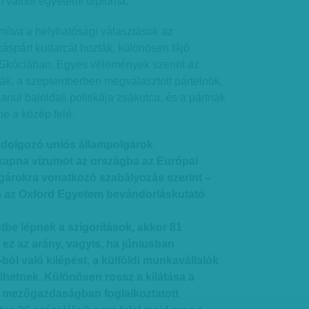
 valódi egyetemi diploma.
ítva a helyhatósági választások az
áspárt kudarcát hozták, különösen fájó
Skóciában. Egyes vélemények szerint az
ák, a szeptemberben megválasztott pártelnök,
nul baloldali politikája zsákutca, és a pártnak
ne a közép felé.
 dolgozó uniós állampolgárok
pna vízumot az országba az Európai
lgárokra vonatkozó szabályozás szerint –
a az Oxford Egyetem bevándorláskutató
etbe lépnek a szigorítások, akkor 81
ez az arány, vagyis, ha júniusban
ól való kilépést, a külföldi munkavállalók
lhetnek. Különösen rossz a kilátása a
 a mezőgazdaságban foglalkoztatott