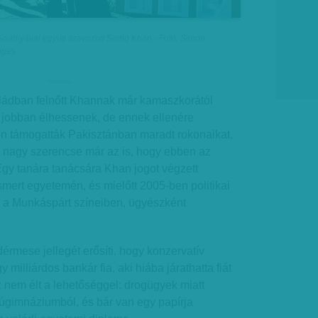
 Saadiyával együtt szavazott Sadiq Khan - Fotó: Simon
ages
hirdetes
ládban felnőtt Khannak már kamaszkorától
y jobban élhessenek, de ennek ellenére
n támogatták Pakisztánban maradt rokonaikat,
g nagy szerencse már az is, hogy ebben az
Egy tanára tanácsára Khan jogot végzett
mert egyetemén, és mielőtt 2005-ben politikai
a a Munkáspárt színeiben, ügyészként
érmese jellegét erősíti, hogy konzervatív
 milliárdos bankár fia, aki hiába járathatta fiát
z nem élt a lehetőséggel: drogügyek miatt
fiúgimnáziumból, és bár van egy papírja