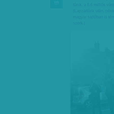
tűnik, a 8,6 milliós vá
(Lapzártánk után, pénte
magyar sajtóban is té
szerk.)