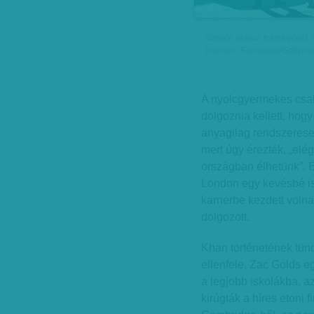
Szintén jogász feleségével,
Dawson, Europress/Gettyim
A nyolcgyermekes csa
dolgoznia kellett, hog
anyagilag rendszerese
mert úgy érezték, „elé
országban élhetünk”. 
London egy kevésbé is
karrierbe kezdett voln
dolgozott.
Khan történetének tünd
ellenfele, Zac Golds egy
a legjobb iskolákba, a
kirúgták a híres etoni 