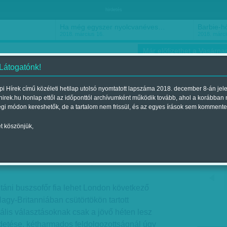
hirdetés
Ha még egyszer nyolcvanéves…
Barbie-h
2018. március 16.
2018. márci
Már előfizethet a Vasárnap
 Látogatónk!
i Hírek című közéleti hetilap utolsó nyomtatott lapszáma 2018. december 8-án jel
hirek.hu honlap ettől az időponttól archívumként működik tovább, ahol a korábban
ókusz
Szerintem
Ízlés
Sport
égi módon kereshetők, de a tartalom nem frissül, és az egyes írások sem kommente
t köszönjük,
 Londonban
Megjelent a 2016. május 07.-i lapszámban
táni buszsofőr fia lehet London következő
agy-Britanniában csütörtökön tartott
ális választásoknak csak a jövő héten lesz
detése, kétharmados feldolgozottságnál úgy