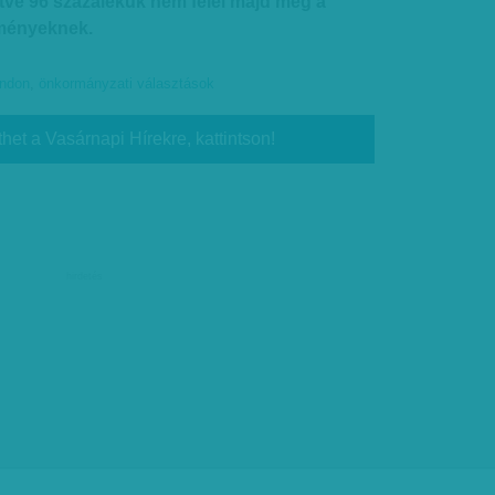
etve 96 százalékuk nem felel majd meg a
lményeknek.
ndon
,
önkormányzati választások
thet a Vasárnapi Hírekre, kattintson!
hirdetés