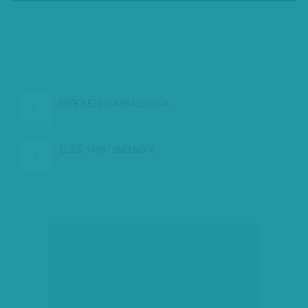
KÖVETKEZŐ:
ÚJABB ÁLDOZATA…
ELŐZŐ:
VÁDAT EMELNEK A…
társadalmi célú hirdetés