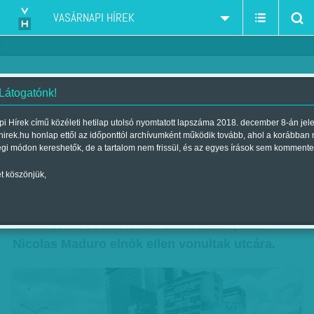
VASÁRNAPI HÍREK
 Látogatónk!
Tüntetések és zavargások
i Hírek című közéleti hetilap utolsó nyomtatott lapszáma 2018. december 8-án jel
hirek.hu honlap ettől az időponttól archívumként működik tovább, ahol a korábban
Venezuelában
égi módon kereshetők, de a tartalom nem frissül, és az egyes írások sem kommente
Szerző:
Munkatársunktól
| Megjelent a 2017. április 08.-i lapszámban
t köszönjük,
Könnygázzal oszlatták fel a rendőrök a
tiltakozókat csütörtökön Caracasban, akik
Nicolas Maduro elnök ellen vonultak utcára.