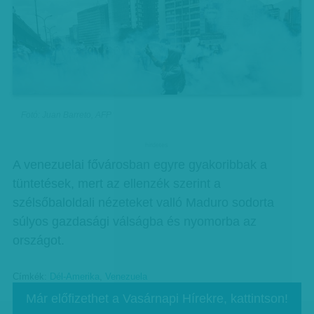
Fotó: Juan Barreto, AFP
hirdetes
A venezuelai fővárosban egyre gyakoribbak a
tüntetések, mert az ellenzék szerint a
szélsőbaloldali nézeteket valló Maduro sodorta
súlyos gazdasági válságba és nyomorba az
országot.
Címkék:
Dél-Amerika
,
Venezuela
Már előfizethet a Vasárnapi Hírekre, kattintson!