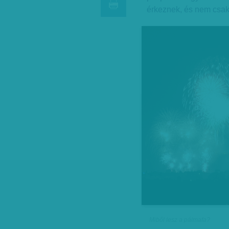
érkeznek, és nem csak
Miből lesz a pálmafa?