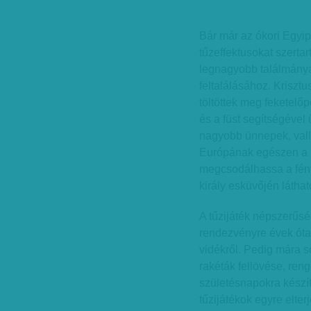
Bár már az ókori Egyip
tűzeffektusokat szertar
legnagyobb találmánya
feltalálásához. Kriszt
töltöttek meg feketelőp
és a füst segítségével
nagyobb ünnepek, vall
Európának egészen a 15
megcsodálhassa a fény
király esküvőjén láthat
A tűzijáték népszerűsé
rendezvényre évek óta
vidékről. Pedig mára s
rakéták fellövése, ren
születésna­pokra kész
tűzijátékok egyre elte