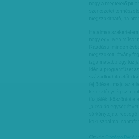
hogy a megfelelő pilla
szerkezetet természete
megszakítható, ha pro
Hatalmas szakértelem 
hogy egy ilyen műsor
Ráadásul minden évben 
megszokott látvány fog
izgalmasabb egy tűzijá
Idén a programfüzet sze
századforduló előtti k
fejlődését, majd az ál
kereszténység szimbolik
tűzijáték „köszöntötte 
„a család egységét vetí
sárkánytojás, recsegő 
kókuszpálma, naprafor
Címkék:
Országos Rádió és