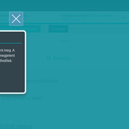
ősnők nőnapra
Megtáncoltatott Oscar-szobor
us 16.
2018. március 16.
i Hírekre, kattintson!
Kutatás
magyar
ent meg. A
start
 megjelent
Keresés
lhetőek.
stop
KÖVETKEZŐ:
EMIRÁTUSI IDEGENLÉGIÓ
ELŐZŐ:
ÍGY VOLT AZ ÜNNEP
OLÓDÓ CIKKEK