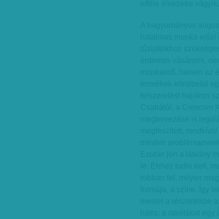
efféle élvezetre vágyik
A hagyományos augusztu
hatalmas munka előzi 
tűzijátékhoz szüksége
érdemes vásárolni, nem
munkaerő, hanem az éve
termékek körülbelül eg
felszerelést hajókon s
Csabától, a Crescom K
megtervezése is legal
megfeszített, rendkív
minden problémamentes
Ezután jön a látvány 
le. Ehhez tudni kell, 
robban fel, milyen mag
formája, a színe. Így l
minket a részletekbe a
hátra: a rakétákat egy