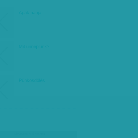
Apák napja
Mit ünneplünk?
Pünkösdölés
társadalmi célú hirdetés