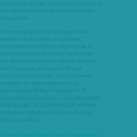
natban küldje az égbe a különböző elemeket. A
sen meg lehet állítani, így a műsor bármikor
bléma adódik.
és rengeteg tapasztalat szükséges ahhoz,
 másodpercről másodpercre működjön.
kell valamilyen újítás is, hogy ne csak a
adja a látogatókat. Minél trükkösebb, minél
ték, annál nagyobb hatást vált ki a nézőkből.
rint a fényjáték „első percei a főváros
ávéházi hangulatát idézte, a város rohamos
lamalapítás, ősi hagyományaink és a
áját megjelenítő fények villantak el”. A
a Duna-stratégia országait”, a záró képek pedig
tették az égre”. Az attrakciók között szerepelt
stroboszkóp, tigrisfarok, aranyeső, üstökös,
gó és aranypók is.
 Televízió Testület
,
Alberto Contador
,
tömeg
,
történelem