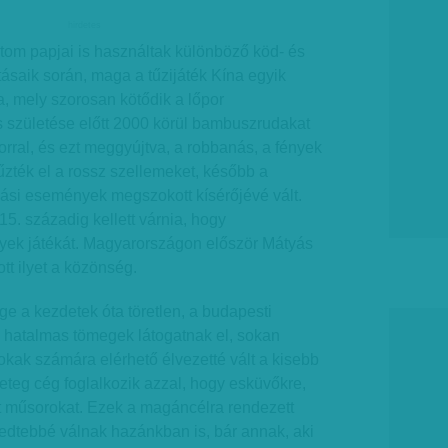
hirdetes
tom papjai is használtak különböző köd- és
tásaik során, maga a tűzijáték Kína egyik
, mely szorosan kötődik a lőpor
us születése előtt 2000 körül bambuszrudakat
orral, és ezt meggyújtva, a robbanás, a fények
 űzték el a rossz szellemeket, később a
ási események megszokott kísérőjévé vált.
. századig kellett várnia, hogy
ek játékát. Magyarországon először Mátyás
ott ilyet a közönség.
ge a kezdetek óta töretlen, a budapesti
 hatalmas tömegek látogatnak el, sokan
okak számára elérhető élvezetté vált a kisebb
geteg cég foglalkozik azzal, hogy esküvőkre,
ít műsorokat. Ezek a magáncélra rendezett
rjedtebbé válnak hazánkban is, bár annak, aki