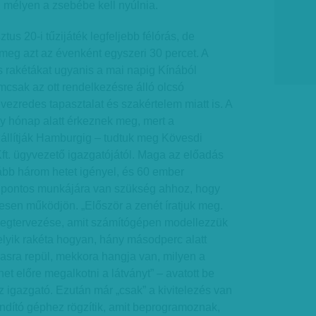
, mélyen a zsebébe kell nyúlnia.
s 20-i tűzijáték legfeljebb félórás, de
meg azt az évenként egyszeri 30 percet. A
s rakétákat ugyanis a mai napig Kínából
csak az ott rendelkezésre álló olcsó
zredes tapasztalat és szakértelem miatt is. A
y hónap alatt érkeznek meg, mert a
zállítják Hamburgig – tudtuk meg Kövesdi
ft. ügyvezető igazgatójától. Maga az előadás
ább három hetet igényel, és 60 ember
ül pontos munkájára van szükség ahhoz, hogy
en működjön. „Először a zenét íratjuk meg.
megtervezése, amit számítógépen modellezzük
melyik rakéta hogyan, hány másodperc alatt
asra repül, mekkora hangja van, milyen a
ehet előre megalkotni a látványt” – avatott be
z igazgató. Ezután már „csak” a kivitelezés van
 indító géphez rögzítik, amit beprogramoznak,