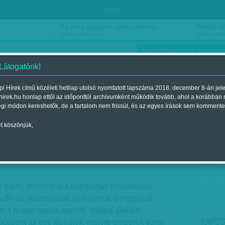
hirdetés
Ha még egyszer nyolcvanéves…
Barbie-h
2018. március 16.
2018. márci
Már előfizethet a Vasárnap
 Látogatónk!
i Hírek című közéleti hetilap utolsó nyomtatott lapszáma 2018. december 8-án jel
hirek.hu honlap ettől az időponttól archívumként működik tovább, ahol a korábban
ókusz
Szerintem
Ízlés
Sport
égi módon kereshetők, de a tartalom nem frissül, és az egyes írások sem kommente
t köszönjük,
 pálmafa?
óra
| Megjelent a 2011. augusztus 21.-i lapszámban
az égen, zenehangra komponált robbanások
 20-án államalapító királyunkat ünnepeljük:
 a napon avatta szentté Istvánt, Gellért
KAPCS
úcspont az esti tűzijáték, melyre emberek ezrei