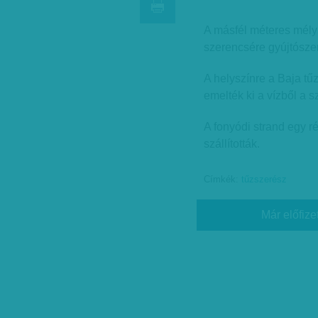
A másfél méteres mély
szerencsére gyújtósze
A helyszínre a Baja tűz
emelték ki a vízből a s
A fonyódi strand egy r
szállították.
Címkék:
tűzszerész
Már előfize