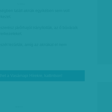
hirdetes
ségben talált aknák egyikében sem volt
rkezet.
szerész járőrhajót irányították, az ő búváraik
zerkezeteket.
észét lezárták, amíg az aknákat el nem
thet a Vasárnapi Hírekre, kattintson!
hirdetés