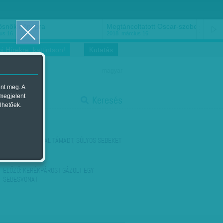
ősnők nőnapra
Megtáncoltatott Oscar-szobor
us 16.
2018. március 16.
i Hírekre, kattintson!
Kutatás
magyar
ent meg. A
start
 megjelent
Keresés
lhetőek.
stop
KÖVETKEZŐ:
ÍJJAL TÁMADT, SÚLYOS SEBEKET
OKOZOTT
ELŐZŐ:
KERÉKPÁROST GÁZOLT EGY
SEBESVONAT