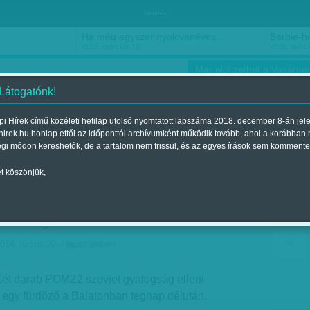
hirdetés
Ha még egyszer nyolcvanéves…
Barbie-h
2018. március 16.
2018. márci
Már előfizethet a Vasárnap
 Látogatónk!
i Hírek című közéleti hetilap utolsó nyomtatott lapszáma 2018. december 8-án jel
hirek.hu honlap ettől az időponttól archívumként működik tovább, ahol a korábban
ókusz
Szerintem
Ízlés
Sport
égi módon kereshetők, de a tartalom nem frissül, és az egyes írások sem kommente
t köszönjük,
árőrhajó búvárai emelték
t Fonyódnál
014. június 29.-i lapszámban
Két darab POMZ2 szovjet gyalogság elleni
lt egy fürdőző a Balatonban tegnap délután.