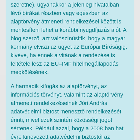
szeretne), ugyanakkor a jelenleg hivatalban
lévő bírákat részben vagy egészben az
alaptörvény átmeneti rendelkezései között is
mentesíteni lehet a korábbi nyugdíjazás alól. A
blog szerzői azt valószínűsítik, hogy a magyar
kormány elviszi az ügyet az Európai Bíróságig,
kivéve, ha ennek a vitának a rendezése is
feltétele lesz az EU–IMF hitelmegállapodás
megkötésének.
A harmadik kifogás az alaptörvényt, az
információs törvényt, valamint az alaptörvény
átmeneti rendelkezéseinek Jóri András
adatvédelmi biztost menesztő rendelkezését
érinti, mivel ezek szintén közösségi jogot
sértenek. Például azzal, hogy a 2008-ban hat
évre kinevezett adatvédelmi biztostól az