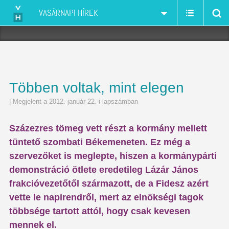
VASÁRNAPI HÍREK
Többen voltak, mint elegen
| Megjelent a 2012. január 22.-i lapszámban
Százezres tömeg vett részt a kormány mellett
tüntető szombati Békemeneten. Ez még a
szervezőket is meglepte, hiszen a kormánypárti
demonstráció ötlete eredetileg Lázár János
frakcióvezetőtől szár­mazott, de a Fidesz azért
vette le na­­pi­­rendről, mert az elnökségi tagok
többsége tartott attól, hogy csak kevesen
mennek el.