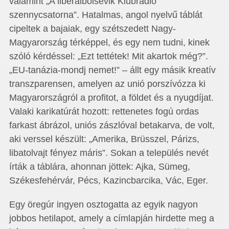
valamint „A liberálbolsevik Klubrádió
szennycsatorna”. Hatalmas, angol nyelvű táblát
cipeltek a bajaiak, egy szétszedett Nagy-
Magyarország térképpel, és egy nem tudni, kinek
szóló kérdéssel: „Ezt tettétek! Mit akartok még?”.
„EU-tanázia-mondj nemet!” – állt egy másik kreatív
transzparensen, amelyen az unió porszívózza ki
Ma­­gyar­országról a profitot, a földet és a nyugdíjat.
Valaki karikatúrát hozott: rettenetes fogú ordas
farkast ábrázol, uniós zászlóval betakarva, de volt,
aki verssel készült: „Amerika, Brüsszel, Párizs,
libatolvajt fényez máris”. Sokan a település nevét
írták a táblára, ahonnan jöttek: Ajka, Sümeg,
Székesfehérvár, Pécs, Kazincbarcika, Vác, Eger.
Egy öregúr ingyen osztogatta az egyik nagyon
jobbos hetilapot, amely a címlapján hirdette meg a