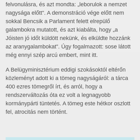
felvonulásra, és azt mondta: „leborulok a nemzet
nagysága előtt”. A demonstráció vége előtt nem
sokkal Bencsik a Parlament felett elrepülő
galambokra mutatott, és azt kiabálta, hogy „a
Jóisten jó időt küldött nekünk, és elküldte hozzánk
az aranygalambokat”. Úgy fogalmazott: sose látott
még ennyi szép arcú embert, mint itt.
A Belügyminisztérium eddigi szokásoktól eltérőn
közleményt adott ki a tömeg nagyságáról: a tárca
400 ezres tömegről írt, és arról, hogy a
rendszerváltozás óta ez volt a legnagyobb
kormánypárti tüntetés. A tömeg este hétkor oszlott
fel, atrocitás nem történt.