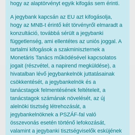
hogy az alaptörvényt egyik kifogás sem érinti.
A jegybank kapcsán az EU azt kifogásolja,
hogy az MNB-t érintő két törvényről elmaradt a
konzultáció, továbbá sérült a jegybanki
függetlenség, ami ellentétes az uniós joggal. A
tartalmi kifogások a szakminiszternek a
Monetáris Tanács működésével kapcsolatos
jogait (részvétel, a napirend megküldése), a
hivatalban lévő jegybankelnök juttatásainak
csökkentését, a jegybankelnök és a
tanácstagok felmentésének feltételeit, a
tanácstagok számának növelését, az új
alelnöki tisztség létrehozását, a
jegybankelnöknek a PSZÁF-fal való
összevonás esetén történő lefokozását,
valamint a jegybanki tisztségviselők esküjének