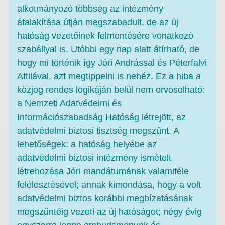
alkotmányozó többség az intézmény
átalakítása útján megszabadult, de az új
hatóság vezetőinek felmentésére vonatkozó
szabállyal is. Utóbbi egy nap alatt átírható, de
hogy mi történik így Jóri Andrással és Péterfalvi
Attilával, azt megtippelni is nehéz. Ez a hiba a
közjog rendes logikáján belül nem orvosolható:
a Nemzeti Adatvédelmi és
Információszabadság Hatóság létrejött, az
adatvédelmi biztosi tisztség megszűnt. A
lehetőségek: a hatóság helyébe az
adatvédelmi biztosi intézmény ismételt
létrehozása Jóri mandátumának valamiféle
felélesztésével; annak kimondása, hogy a volt
adatvédelmi biztos korábbi megbízatásának
megszűntéig vezeti az új hatóságot; négy évig