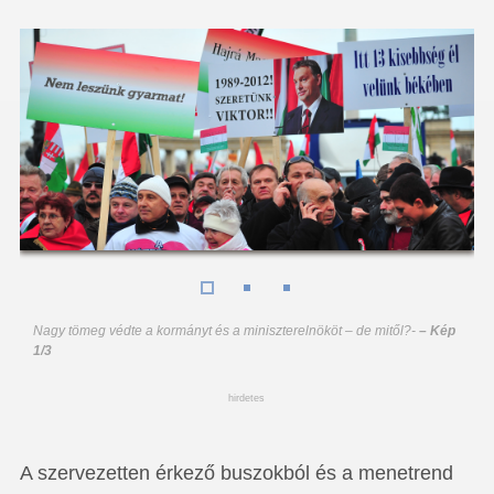
Nagy tömeg védte a kormányt és a miniszterelnököt – de mitől?
-
– Kép
1/3
hirdetes
A szervezetten érkező buszokból és a menetrend