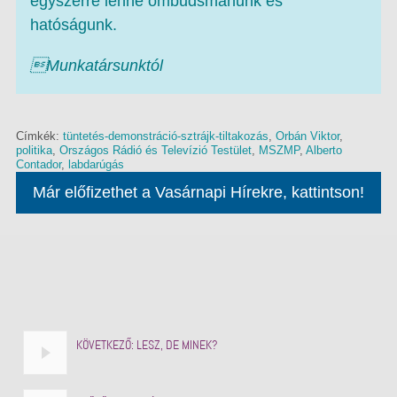
egyszerre lenne ombudsmanunk és
hatóságunk.
Munkatársunktól
Címkék:
tüntetés-demonstráció-sztrájk-tiltakozás
,
Orbán Viktor
,
politika
,
Országos Rádió és Televízió Testület
,
MSZMP
,
Alberto
Contador
,
labdarúgás
Már előfizethet a Vasárnapi Hírekre, kattintson!
KÖVETKEZŐ:
LESZ, DE MINEK?