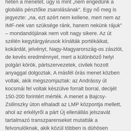
héten a menetet, úgy is mint „nem engedünk a
globális pénztőke zsarolásának”. Egy nő meg is
jegyezte: „na, ezt azért nem kellene, mert nem az
IMF-nek van szüksége ránk, hanem nekünk rájuk”
– mondandójának nem volt nagy sikere. Az út
szélén kegytárgyárusok kínálták portékáikat,
kokárdát, jelvényt, Nagy-Magyarország-os zászlót,
de kevés eredménnyel, mert a különböző helyi
polgári körök, pártszervezetek, civilek hozott
anyaggal dolgoztak. A másfél órás menet közben
voltak, akik megszomjaztak: az Andrássy út
kocsmái fel voltak készülve forralt borral, decijét
150-200 forintért mérték. A menet a Bajcsy-
Zsilinszky úton elhaladt az LMP központja mellett,
ahol az erkélyről a párt Új ellenállás jelszavát
tartalmazó transzparenseket mutatták a
felvonulóknak, akik közül többen is dühösen