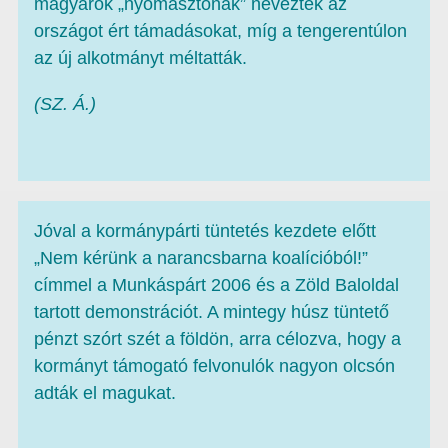
magyarok „nyomasztónak” nevezték az
országot ért támadásokat, míg a tengerentúlon
az új alkotmányt méltatták.
(SZ. Á.)
Jóval a kormánypárti tüntetés kezdete előtt
„Nem kérünk a narancsbarna koalícióból!”
címmel a Munkáspárt 2006 és a Zöld Baloldal
tartott demonstrációt. A mintegy húsz tüntető
pénzt szórt szét a földön, arra célozva, hogy a
kormányt támogató felvonulók nagyon olcsón
adták el magukat.