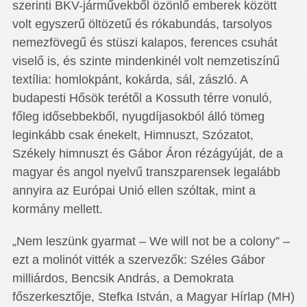
szerinti BKV-járművekből özönlő emberek között
volt egyszerű öltözetű és rókabundás, tarsolyos
nemezfövegű és stüszi kalapos, ferences csuhát
viselő is, és szinte mindenkinél volt nemzetiszínű
textília: homlokpánt, kokárda, sál, zászló. A
budapesti Hősök terétől a Kossuth térre vonuló,
főleg idősebbekből, nyugdíjasokból álló tömeg
leginkább csak énekelt, Himnuszt, Szózatot,
Székely himnuszt és Gábor Áron rézágyúját, de a
magyar és angol nyelvű transzparensek legalább
annyira az Európai Unió ellen szóltak, mint a
kormány mellett.
„Nem leszünk gyarmat – We will not be a colony” –
ezt a molinót vitték a szervezők: Széles Gábor
milliárdos, Bencsik András, a Demokrata
főszerkesztője, Stefka István, a Magyar Hírlap (MH)