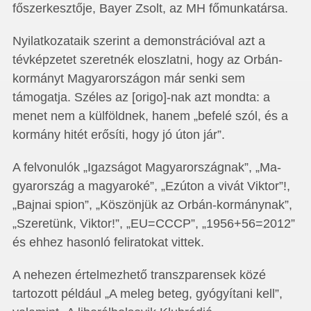
főszerkesztője, Bayer Zsolt, az MH főmunkatársa.
Nyilatkozataik szerint a demonstrációval azt a
tévképzetet szeretnék eloszlatni, hogy az Orbán-
kormányt Magyarországon már senki sem
támogatja. Széles az [origo]-nak azt mondta: a
menet nem a külföldnek, hanem „befelé szól, és a
kormány hitét erősíti, hogy jó úton jár”.
A felvonulók „Igazságot Magyar­or­szág­nak”, „Ma­­
gyarország a magyaroké”, „Ezúton a vivát Viktor”!,
„Bajnai spion”, „Köszönjük az Orbán-kormánynak”,
„Szeretünk, Viktor!”, „EU=CCCP”, „1956+56=2012”
és ehhez hasonló feliratokat vittek.
A nehezen értelmezhető transzparensek közé
tartozott például „A meleg beteg, gyógyítani kell”,