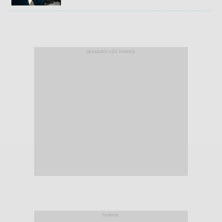
társadalmi célú hirdetés
hirdetés