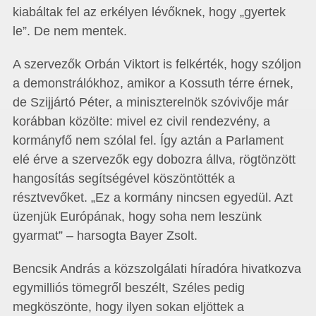
kiabáltak fel az erkélyen lévőknek, hogy „gyertek
le”. De nem mentek.
A szervezők Orbán Viktort is felkérték, hogy szóljon
a demonstrálókhoz, amikor a Kossuth térre érnek,
de Szijjártó Péter, a miniszterelnök szóvivője már
korábban közölte: mivel ez civil rendezvény, a
kormányfő nem szólal fel. Így aztán a Parlament
elé érve a szervezők egy dobozra állva, rögtönzött
hangosítás segítségével köszöntötték a
résztvevőket. „Ez a kormány nincsen egyedül. Azt
üzenjük Európának, hogy soha nem leszünk
gyarmat” – harsogta Bayer Zsolt.
Bencsik András a közszolgálati híradóra hivatkozva
egymilliós tömegről beszélt, Széles pedig
megköszönte, hogy ilyen sokan eljöttek a