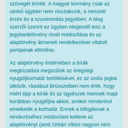
szövegét érintik. A magyar kormány csak az
utolsó ügyben nem visszakozik, a nemzeti
érzés és a szuverenitás jegyében. A blog
szerzői szerint ez ügyben elegendő lesz a
jegybanktörvény rövid módosítása és az
alaptörvény átmeneti rendelkezései vitatott
pontjainak eltörlése.
Az alaptörvény értelmében a bírák
megbízatása megszűnik az öregségi
nyugdíjkorhatár betöltésével, ez az uniós jogba
ütközik, ráadásul Brüsszelben nem értik, hogy
miért épp a bírák és az ügyészek mennek majd
korábban nyugdíjba akkor, amikor mindenhol
emelkedik a korhatár. Ennek a kifogásnak a
rendezéséhez módosítani kellene az
alaptörvényt (amit Orbán Viktor nagyon nem