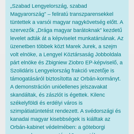
„Szabad Lengyelország, szabad
Magyarország” – feliratú transzparensekkel
tüntettek a varsói magyar nagykövetség előtt. A
szervezők „Drága magyar barátoknak” kezdetű
levelet adták át a képviselet munkatársának. Az
üzenetben többek közt Marek Jurek, a szejm
volt elnöke, a Lengyel Köztársaság Jobboldala
párt elnöke és Zbigniew Ziobro EP-képviselő, a
Szolidáris Lengyelország frakció vezetője is
támogatásáról biztosította az Orbán-kormányt.
A demonstráción unióellenes jelszavakat
skandáltak, és zászlót is égettek. Kilenc
székelyföldi és erdélyi város is
szimpátiatüntetést rendezett. A svédországi és
kanadai magyar kisebbségek is kiálltak az
Orbán-kabinet védelmében: a göteborgi