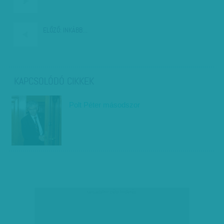
ELŐZŐ:
INKÁBB…
KAPCSOLÓDÓ CIKKEK
Polt Péter másodszor
társadalmi célú hirdetés