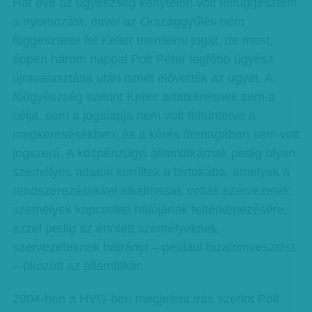
Hat éve az ügyészség kénytelen volt felfüggeszteni
a nyomozást, mivel az Országgyűlés nem
függesztette fel Keller mentelmi jogát, de most,
éppen három nappal Polt Péter legfőbb ügyész
újraválasztása után ismét elővették az ügyet. A
főügyészség szerint Keller adatkérésnek sem a
célja, sem a jogalapja nem volt feltüntetve a
megkeresésekben, és a kérés önmagában sem volt
jogszerű. A közpénzügyi államtitkárnak pedig olyan
személyes adatok kerültek a birtokába, amelyek a
rendszerezésükkel alkalmasak voltak szervezetek,
személyek kapcsolati hálójának feltérképezésére,
ezzel pedig az érintett személyeknek,
szervezeteknek hátrányt – például bizalomvesztést
– okozott az államtitkár.
2004-ben a HVG-ben megjelent írás szerint Polt