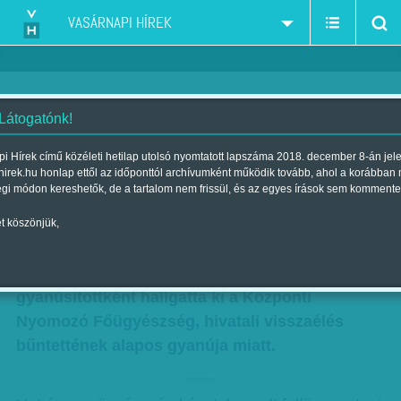
VASÁRNAPI HÍREK
 Látogatónk!
Vadászlesen
i Hírek című közéleti hetilap utolsó nyomtatott lapszáma 2018. december 8-án jel
hirek.hu honlap ettől az időponttól archívumként működik tovább, ahol a korábban
| Megjelent a 2010. december 12.-i lapszámban
égi módon kereshetők, de a tartalom nem frissül, és az egyes írások sem kommente
Polt Péter és Csányi Sándor közös vadászatáról
t köszönjük,
akart többet megtudni Keller László 2004-ben –
a volt közpénzügyi államtitkárt emiatt most
gyanúsítottként hallgatta ki a Központi
Nyomozó Főügyészség, hivatali visszaélés
bűntettének alapos gyanúja miatt.
hirdetes