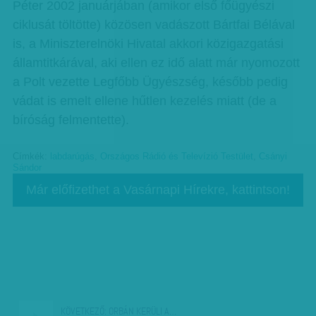
Péter 2002 januárjában (amikor első főügyészi
ciklusát töltötte) közösen vadászott Bártfai Bélával
is, a Miniszterelnöki Hivatal akkori közigazgatási
államtitkárával, aki ellen ez idő alatt már nyomozott
a Polt vezette Legfőbb Ügyészség, később pedig
vádat is emelt ellene hűtlen kezelés miatt (de a
bíróság felmentette).
Címkék:
labdarúgás
,
Országos Rádió és Televízió Testület
,
Csányi
Sándor
Már előfizethet a Vasárnapi Hírekre, kattintson!
KÖVETKEZŐ:
ORBÁN KERÜLI A…