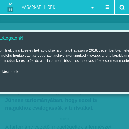
VASÁRNAPI HÍREK
 Látogatónk!
Vajon mit tud egy
i Hírek című közéleti hetilap utolsó nyomtatott lapszáma 2018. december 8-án jel
hirek.hu honlap ettől az időponttól archívumként működik tovább, ahol a korábban
háromcsillagos vécé?
égi módon kereshetők, de a tartalom nem frissül, és az egyes írások sem kommente
Szerző:
Munkatársunktól
| Megjelent a 2015. március 01.-i lapszámban
t köszönjük,
Hatszáz vécét, nem is akármilyet, hanem
mindjárt háromcsillagosat telepítenek Kína
Jünnan tartományában, hogy ezzel is
magukhoz csalogassák a turistákat.
hirdetes
A tartomány vezetői megelégelték a természeti