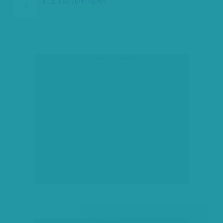
ELŐZŐ:
AZ EGYIK KÉPEN…
társadalmi célú hirdetés
hirdetés