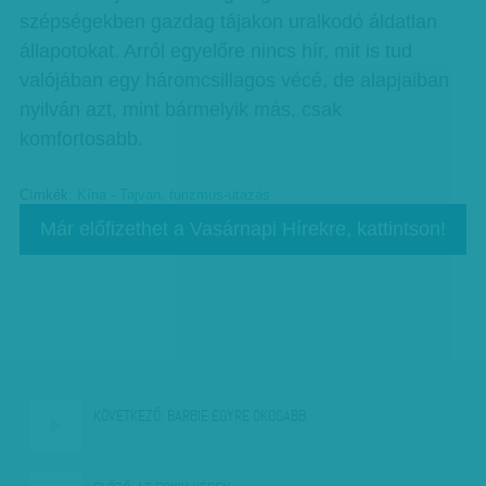
szépségekben gazdag tájakon uralkodó áldatlan
állapotokat. Arról egyelőre nincs hír, mit is tud
valójában egy háromcsillagos vécé, de alapjaiban
nyilván azt, mint bármelyik más, csak
komfortosabb.
Címkék:
Kína - Tajvan
,
turizmus-utazás
Már előfizethet a Vasárnapi Hírekre, kattintson!
KÖVETKEZŐ:
BARBIE EGYRE OKOSABB