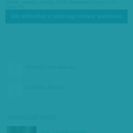
Címkék:
belpolitika
,
baloldal
,
MSZP
,
Demokratikus Koalíció - DK
,
Együtt-PM
Már előfizethet a Vasárnapi Hírekre, kattintson!
KÖVETKEZŐ:
LÁZÁR JÁNOS NAGY…
ELŐZŐ:
MOST JÖN AZ ÉV…
KAPCSOLÓDÓ CIKKEK
Száz nap alatt egymillió