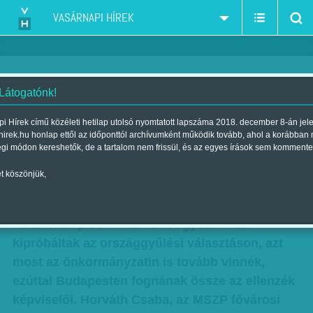
VASÁRNAPI HÍREK
 Látogatónk!
Városfoglalásra készül az
i Hírek című közéleti hetilap utolsó nyomtatott lapszáma 2018. december 8-án jel
hirek.hu honlap ettől az időponttól archívumként működik tovább, ahol a korábban
ellenzék
égi módon kereshetők, de a tartalom nem frissül, és az egyes írások sem kommente
Szerző:
Munkatársainktól
| Megjelent a 2014. június 29.-i lapszámban
t köszönjük,
Ismét közös jelöltek indítását javasolta az MSZP
a baloldali pártoknak. Amit egyszer már
kipróbáltak az országgyűlési választáson, azt
most az önkormányzatin is tovább vinnék,
ezúttal Budapesten fognának össze az ellenzék
képviselői. Horváth Csaba, az MSZP fővárosi