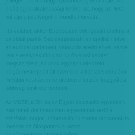
jelleget”, nem a nagy nyilvánosság előtt zajlik. Az
elsődleges alkalmassági feltétel az, hogy az illető
vállalja a jelöltséget – mondta Horváth.
Ha valahol, akkor Budapesten volt igazán értelme a
baloldali pártok összefogásának: az áprilisi, illetve
az európai parlamenti választás eredményét nézve
reális esélynek tűnik 10-12 fővárosi kerület
megszerzése, ha csak egyetlen ellenzéki
polgármesterjelölt áll szemben a fideszes indulóval.
További két-három kerületben ellenzéki közgyűlési
többség tűnik elérhetőnek.
Az MSZP, a DK és az Együtt képviselői egyébként
már hetek óta intenzíven egyeztetnek erről a
színfalak mögött. Információink szerint nincsenek is
messze az álláspontok a közös
polgármesterjelölteket illetően.