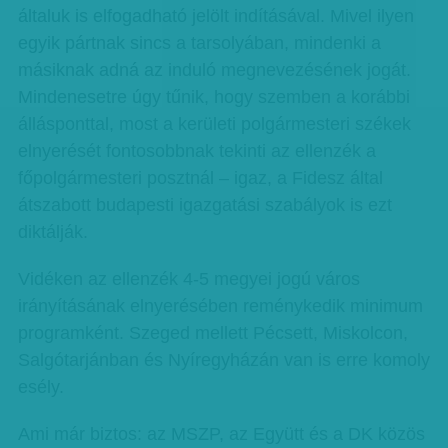
általuk is elfogadható jelölt indításával. Mivel ilyen
egyik pártnak sincs a tarsolyában, mindenki a
másiknak adná az induló megnevezésének jogát.
Mindenesetre úgy tűnik, hogy szemben a korábbi
állásponttal, most a kerületi polgármesteri székek
elnyerését fontosobbnak tekinti az ellenzék a
főpolgármesteri posztnál – igaz, a Fidesz által
átszabott budapesti igazgatási szabályok is ezt
diktálják.
Vidéken az ellenzék 4-5 megyei jogú város
irányításának elnyerésében reménykedik minimum
programként. Szeged mellett Pécsett, Miskolcon,
Salgótarjánban és Nyíregyházán van is erre komoly
esély.
Ami már biztos: az MSZP, az Együtt és a DK közös