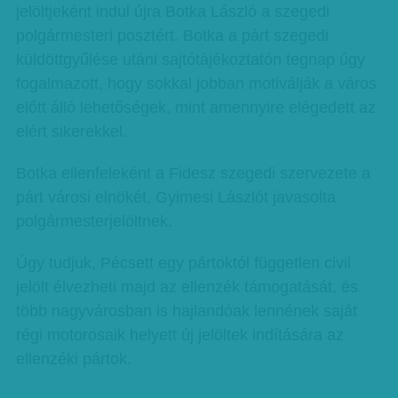
jelöltjeként indul újra Botka László a szegedi
polgármesteri posztért. Botka a párt szegedi
küldöttgyűlése utáni sajtótájékoztatón tegnap úgy
fogalmazott, hogy sokkal jobban motiválják a város
előtt álló lehetőségek, mint amennyire elégedett az
elért sikerekkel.
Botka ellenfeleként a Fidesz szegedi szervezete a
párt városi elnökét, Gyimesi Lászlót javasolta
polgármesterjelöltnek.
Úgy tudjuk, Pécsett egy pártoktól független civil
jelölt élvezheti majd az ellenzék támogatását, és
több nagyvárosban is hajlandóak lennének saját
régi motorosaik helyett új jelöltek indítására az
ellenzéki pártok.