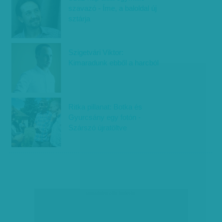
szavazó - Íme, a baloldal új
sztárja
Szigetvári Viktor:
Kimaradunk ebből a harcból
Ritka pillanat: Botka és
Gyurcsány egy fotón -
Szárszó újratöltve
társadalmi célú hirdetés