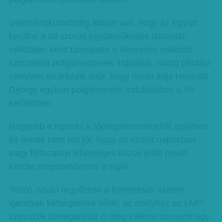
Véleménykülönbség abban van, hogy az Együtt
kerülné a túl szoros együttműködés látszatát,
miközben kész támogatni a sikeresen működő
szocialista polgármesterek indulását, addig például
mereven elzárkózik attól, hogy nevét adja Hunvald
György egykori polgármester indulásához a VII.
kerületben.
Nagyobb a fejtörés a főpolgármesterjelölt ügyében,
és ennek nem tett jót, hogy az elmúlt napokban
vagy féltucatnyi lehetséges közös jelölt nevét
kezdte megszellőztetni a sajtó.
Tarlós István legyőzése a felmérések szerint
igencsak kétségesnek tűnik, az esélyhez az LMP-
szavazók támogatását is meg kellene szerezni egy