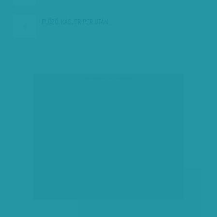
ELŐZŐ:
KÁSLER-PER UTÁN…
társadalmi célú hirdetés