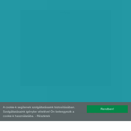
hirdetés
A cookie-k segítenek szolgáltatásaink biztosításában.
Rendben!
Szolgáltatásaink igénybe vételével Ön beleegyezik a
Copyright (C) 2026, XXI század Média Kft. Az oldal szerzői jogi oltalom alatt áll.
cookie-k használatába.
- Részletek