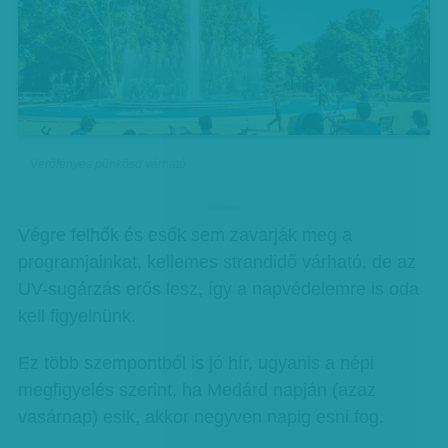
Verőfényes pünkösd várható
hirdetes
Végre felhők és esők sem zavarják meg a
programjainkat, kellemes strandidő várható, de az
UV-sugárzás erős lesz, így a napvédelemre is oda
kell figyelnünk.
Ez több szempontból is jó hír, ugyanis a népi
megfigyelés szerint, ha Medárd napján (azaz
vasárnap) esik, akkor negyven napig esni fog.