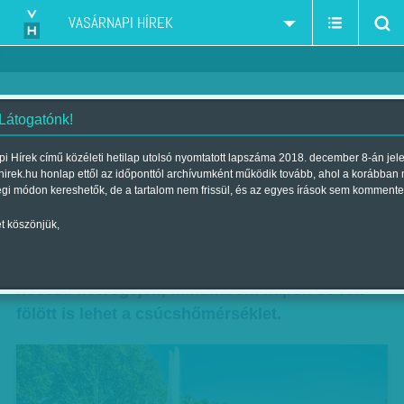
VASÁRNAPI HÍREK
 Látogatónk!
Verőfényes pünkösd, jót ígér
i Hírek című közéleti hetilap utolsó nyomtatott lapszáma 2018. december 8-án jel
hirek.hu honlap ettől az időponttól archívumként működik tovább, ahol a korábban
Medárd
égi módon kereshetők, de a tartalom nem frissül, és az egyes írások sem kommente
Szerző:
F. SZ. K.
| Megjelent a 2014. június 07.-i lapszámban
t köszönjük,
Napfényes, nyárias idő vár ránk a nyár első
hosszú hétvégéjén, mindhárom napon 30 fok
fölött is lehet a csúcshőmérséklet.