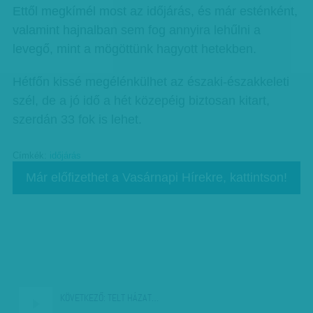
Ettől megkímél most az időjárás, és már esténként,
valamint hajnalban sem fog annyira lehűlni a
levegő, mint a mögöttünk hagyott hetekben.
Hétfőn kissé megélénkülhet az északi-északkeleti
szél, de a jó idő a hét közepéig biztosan kitart,
szerdán 33 fok is lehet.
Címkék:
időjárás
Már előfizethet a Vasárnapi Hírekre, kattintson!
KÖVETKEZŐ:
TELT HÁZAT…