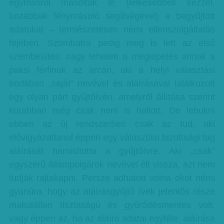
egymásról másolták le (lelkesebbek kézzel,
lustábbak fénymásoló segítségével) a begyűjtött
adatokat – természetesen némi ellenszolgáltatás
fejében. Szombatra pedig meg is lett az első
szembesítés: nagy lehetett a meglepetés annak a
paksi férfinak az arcán, aki a helyi választási
irodában „saját” nevével és aláírásával találkozott
egy olyan párt gyűjtőívén, amelyről állítása szerint
korábban még csak nem is hallott. De lebukni
ebben az új rendszerben csak az tud, aki
elővigyázatlanul éppen egy választási bizottsági tag
aláírását hamisította a gyűjtőívre. Aki „csak”
egyszerű állampolgárok nevével élt vissza, azt nem
tudják rajtakapni. Persze adhatott volna okot némi
gyanúra, hogy az aláírásgyűjtő ívek jelentős része
makulátlan tisztaságú és gyűrődésmentes volt,
vagy éppen az, ha az aláíró adatai egyféle, aláírása