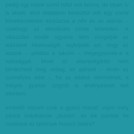
pedig egy másik színű tollal volt beírva, de olyan ív
is akadt, ahol oldalakon keresztül volt egy sorral
következetesen elcsúszva a név és az aláírás –
csakhogy az ellenőrzés szinte lehetetlen. A
választási irodák ugyanis nem vizsgálják az
aláírások hitelességét, legfeljebb azt, hogy az
adatok – például a lakcím – megegyeznek-e a
valósággal. Mivel az állampolgártól nem
kérdezhető meg utólag, kit ajánlott – lévén ez
személyes adat –, ha az adatok stimmelnek, a
mégoly gyanús szignót is érvényesnek kell
tekinteni.
Innentől viszont csak a gyanú marad: vajon mely
pártok indulhatnak „tisztán”, és kik jutottak fel
csalással az igencsak hosszú listára?