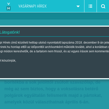
VASÁRNAPI HÍREK
 Látogatónk!
Vigyázat, csalók! Kamupártok és
i Hírek című közéleti hetilap utolsó nyomtatott lapszáma 2018. december 8-án jel
hirek.hu honlap ettől az időponttól archívumként működik tovább, ahol a korábban
kamuzó pártok listái
égi módon kereshetők, de a tartalom nem frissül, és az egyes írások sem kommente
Szerző:
Munkatársainktól
| Megjelent a 2014. március 09.-i
t köszönjük,
lapszámban
Az még csak hagyján, hogy alig fog beleférni a
borítékba a sok jelölttől zsúfolt szavazólap, de
még az sem biztos, hogy a voksolásra betérő
polgárok egyáltalán felismerik majd a pártokat,
amelyek közül választhatnak április 6-án.