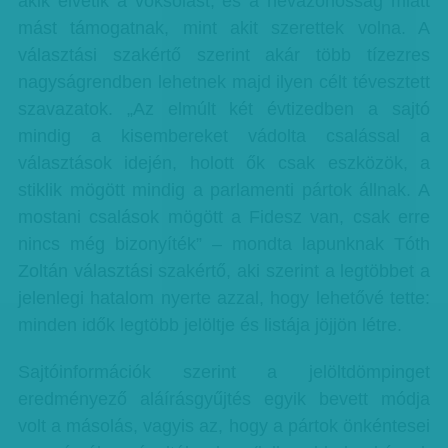
akik elvétik a voksolást, és a névazonosság miatt
mást támogatnak, mint akit szerettek volna. A
választási szakértő szerint akár több tízezres
nagyságrendben lehetnek majd ilyen célt tévesztett
szavazatok. „Az elmúlt két évtizedben a sajtó
mindig a kisembereket vádolta csalással a
választások idején, holott ők csak eszközök, a
stiklik mögött mindig a parlamenti pártok állnak. A
mostani csalások mögött a Fidesz van, csak erre
nincs még bizonyíték” – mondta lapunknak Tóth
Zoltán választási szakértő, aki szerint a legtöbbet a
jelenlegi hatalom nyerte azzal, hogy lehetővé tette:
minden idők legtöbb jelöltje és listája jöjjön létre.
Sajtóinformációk szerint a jelöltdömpinget
eredményező aláírásgyűjtés egyik bevett módja
volt a másolás, vagyis az, hogy a pártok önkéntesei