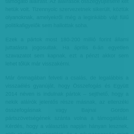
támogató aláírást. Az aláírások összegyűjtésére két
hetük volt. Tizennyolc szervezetnek sikerült, köztük
olyanoknak, amelyekről még a leginkább vájt fülű
politikafigyelők sem hallottak soha.
Ezek a pártok most 180-200 millió forint állami
juttatásra jogosultak. Ha április 6-án egyetlen
szavazatot sem kapnak, ezt a pénzt akkor sem
lehet tőlük már visszakérni.
Már önmagában felveti a csalás, de legalábbis a
visszaélés gyanúját, hogy Összefogás és Együtt
2014 néven is indulnak pártok – sejthető, hogy a
nekik aláírók jelentős része másnak, az ellenzéki
összefogásnak vagy Bajnai Gordon
pártszövetségének szánta volna a támogatását.
Kérdés, hogy a választás napján hányan lesznek,