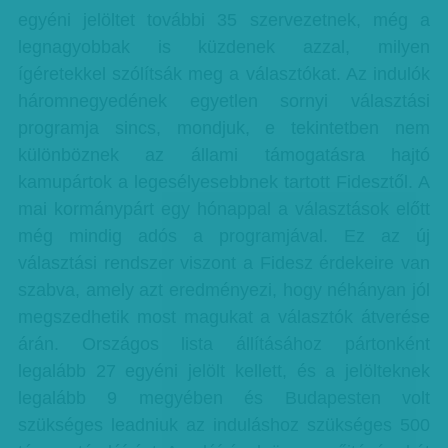
egyéni jelöltet további 35 szervezetnek, még a
legnagyobbak is küzdenek azzal, milyen
ígéretekkel szólítsák meg a választókat. Az indulók
háromnegyedének egyetlen sornyi választási
programja sincs, mondjuk, e tekintetben nem
különböznek az állami támogatásra hajtó
kamupártok a legesélyesebbnek tartott Fidesztől. A
mai kormánypárt egy hónappal a választások előtt
még mindig adós a programjával. Ez az új
választási rendszer viszont a Fidesz érdekeire van
szabva, amely azt eredményezi, hogy néhányan jól
megszedhetik most magukat a választók átverése
árán. Országos lista állításához pártonként
legalább 27 egyéni jelölt kellett, és a jelölteknek
legalább 9 megyében és Budapesten volt
szükséges leadniuk az induláshoz szükséges 500