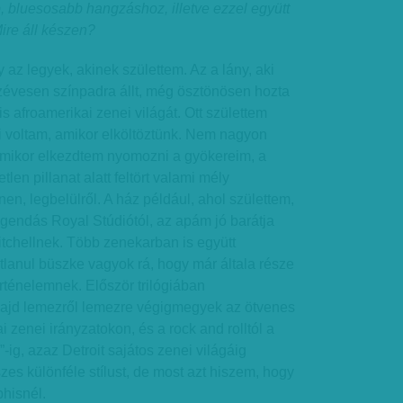
, bluesosabb hangzáshoz, illetve ezzel együtt
ire áll készen?
 az legyek, akinek születtem. Az a lány, aki
zévesen színpadra állt, még ösztönösen hozta
 afroamerikai zenei világát. Ott születtem
i voltam, amikor elköltöztünk. Nem nagyon
mikor elkezdtem nyomozni a gyökereim, a
len pillanat alatt feltört valami mély
en, legbelülről. A ház például, ahol születtem,
legendás Royal Stúdiótól, az apám jó barátja
Mitchellnek. Több zenekarban is együtt
tlanul büszke vagyok rá, hogy már általa része
örténelemnek. Először trilógiában
ajd lemezről lemezre végigmegyek az ötvenes
 zenei irányzatokon, és a rock and rolltól a
-ig, azaz Detroit sajátos zenei világáig
es különféle stílust, de most azt hiszem, hogy
hisnél.