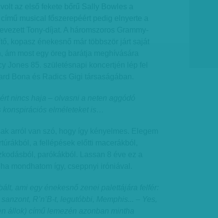
volt az első fekete bőrű Sally Bowles a
című musical főszerepéért pedig elnyerte a
nevezett Tony-díjat. A háromszoros Grammy-
ítő, kopasz énekesnő már többször járt saját
, ám most egy öreg barátja meghívására
y Jones 85. születésnapi koncertjén lép fel
ard Bona és Radics Gigi társaságában.
iért nincs haja – olvasni a neten aggódó
 konspirációs elméleteket is…
ak arról van szó, hogy így kényelmes. Elegem
rtúrákból, a fellépések előtti macerákból,
szkodásból, parókákból. Lassan 8 éve ez a
 ha mondhatom így, cseppnyi iróniával.
ált, ami egy énekesnő zenei palettájára felfér:
, sanzont, R’n’B-t, legutóbbi, Memphis... – Yes,
zen állok) című lemezén azonban mintha