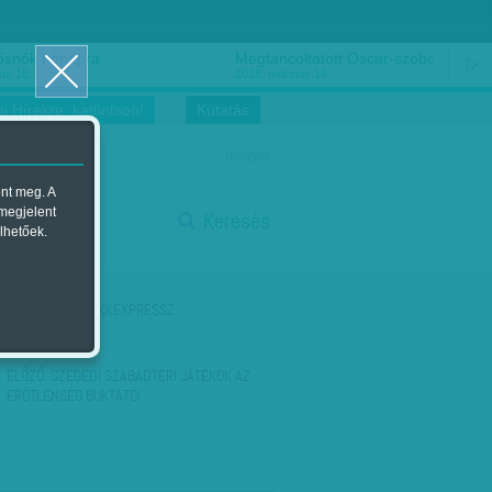
ősnők nőnapra
Megtáncoltatott Oscar-szobor
us 16.
2018. március 16.
i Hírekre, kattintson!
Kutatás
magyar
ent meg. A
start
 megjelent
Keresés
lhetőek.
stop
KÖVETKEZŐ:
HEKKEXPRESSZ
ELŐZŐ:
SZEGEDI SZABADTÉRI JÁTÉKOK AZ
ERŐTLENSÉG BUKTATÓI