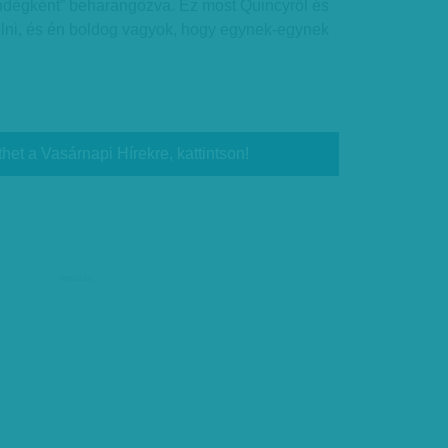
ndégként” beharangozva. Ez most Quincyről és
szólni, és én boldog vagyok, hogy egynek-egynek
thet a Vasárnapi Hírekre, kattintson!
hirdetés