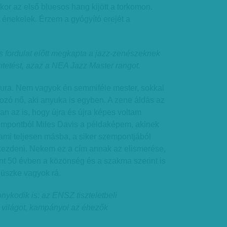
kor az első bluesos hang kijött a torkomon.
 énekelek. Érzem a gyógyító erejét a
s fordulat előtt megkapta a jazz-zenészeknek
tetést, azaz a NEA Jazz Master rangot.
ura. Nem vagyok én semmiféle mester, sokkal
ozó nő, aki anyuka is egyben. A zene áldás az
n az is, hogy újra és újra képes voltam
empontból Miles Davis a példaképem, akinek
ami teljesen másba, a siker szempontjából
kezdeni. Nekem ez a cím annak az elismerése,
nt 50 évben a közönség és a szakma szerint is
Büszke vagyok rá.
ykodik is: az ENSZ tiszteletbeli
a világot, kampányol az éhezők