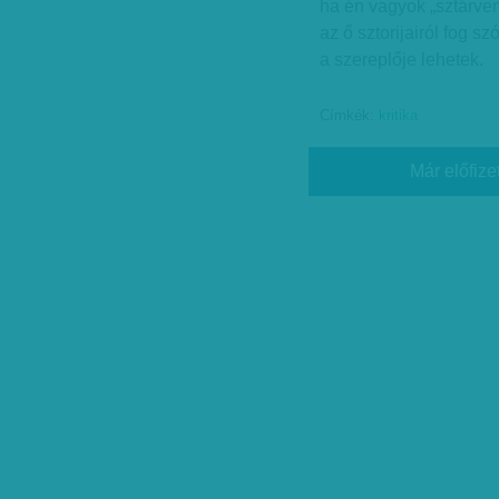
ha én vagyok „sztárve
az ő sztorijairól fog 
a szereplője lehetek.
Címkék:
kritika
Már előfize