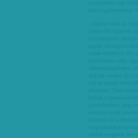
viszszatérne egy ősibb
talán a gyökerekhez. M
– Készen állok rá, hogy
amikor Michiganben tí
a szülővárosa, Memphis
ugyan, de nagyon kics
voltak emlékeim. Ám a
szülőhelyem után, egyet
otthonosságélmény, inn
alig pár sarokra áll a 
volt az alapító Willie 
játszottak. Elmondhata
lettünk a feketezene-t
gondolkodtam, hogy m
években indult amerikai
gospelen át a „Motown”
megszólaltatom az össz
inkább megállok Memp