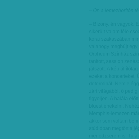
– Ön a lemezborítón té
– Bizony, én vagyok. 
sikerült valamiféle c
korai szakaszában min
valahogy megbújt egy d
Orpheum Színház szín
tanított, session zen
játszott. A kép állítól
ezeket a koncerteket. 
determinál. Nem elég
zárt világából, ő pedig
figyeljen. A halála el
bluest énekelni. Nehé
Memphis-lemezen márpe
akkor sem voltam benn
stúdióban megtört a jé
menedzserem is, Tulani