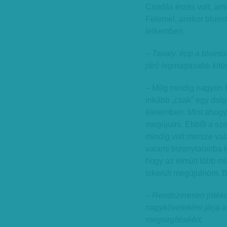
Csodás érzés volt, ami
Felemel, amikor bluest
lelkemben.
– Tavaly, épp a blueso
járó legmagasabb kitün
– Még mindig nagyon f
inkább „csak” egy dolg
életemben. Mint ahogya
megújulni. Ebből a sz
mindig volt mersze val
valami bizonytalanba 
hogy az elmúlt több mi
sikerült megújulnom. 
– Rendszeresen jótékon
nagyköveteként járja 
megsegítéséért.