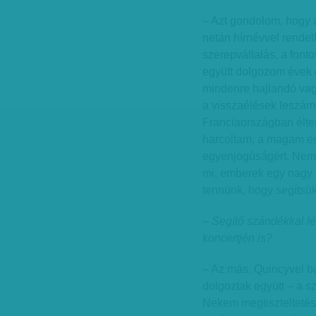
– Azt gondolom, hogy 
netán hírnévvel rendel
szerepvállalás, a font
együtt dolgozom évek ó
mindenre hajlandó vag
a visszaélések leszám
Franciaországban élte
harcoltam, a magam esz
egyenjogúságért. Nem 
mi, emberek egy nagy 
tennünk, hogy segítsü
– Segítő szándékkal lé
koncertjén is?
– Az más. Quincyvel b
dolgoztak együtt – a s
Nekem megtiszteltetés,