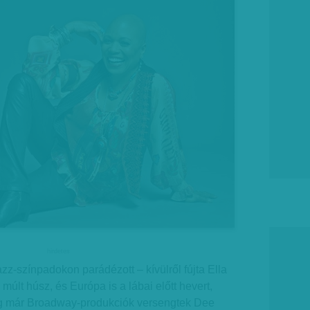
hirdetes
zz-színpadokon parádézott – kívülről fújta Ella
g múlt húsz, és Európa is a lábai előtt hevert,
g már Broadway-produkciók versengtek Dee