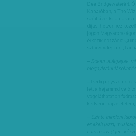
Dee Bridgewaterért. Ő 
Kabaréban, a The Wiz 
színházi Oscarnak is 
díjas, hetvenhez közel
jogon Magyarországon
érkezik hozzánk: Quinc
sztárvendégként, Rich
– Sokan találgatják, m
megnyilvánulásokat és
– Pedig egyszerűen cs
lett a hajammal való to
végeláthatatlan fodrá
kedvenc hajviseletem,
– Szinte mindent kiprób
énekelt jazzt, musicalt
I am ready (Igen, kés