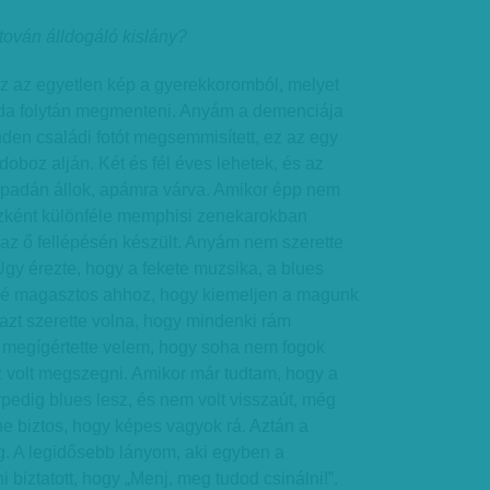
tován álldogáló kislány?
Ez az egyetlen kép a gyerekkoromból, melyet
soda folytán megmenteni. Anyám a demenciája
den családi fotót megsemmisített, ez az egy
oboz alján. Két és fél éves lehetek, és az
padán állok, apámra várva. Amikor épp nem
észként különféle memphisi zenekarokban
ag az ő fellépésén készült. Anyám nem szerette
Úgy érezte, hogy a fekete muzsika, a blues
gé magasztos ahhoz, hogy kiemeljen a magunk
 azt szerette volna, hogy mindenki rám
őtt megígértette velem, hogy soha nem fogok
z volt megszegni. Amikor már tudtam, hogy a
dig blues lesz, és nem volt visszaút, még
e biztos, hogy képes vagyok rá. Aztán a
g. A legidősebb lányom, aki egyben a
 biztatott, hogy „Menj, meg tudod csinálni!”.