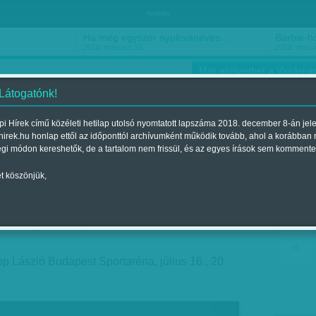
hirdetés
Ha még egyszer nyolcvanéves…
Barbie-h
2018. március 16.
2018. márci
Már előfizethet a Vasárnap
 Látogatónk!
i Hírek című közéleti hetilap utolsó nyomtatott lapszáma 2018. december 8-án jel
hirek.hu honlap ettől az időponttól archívumként működik tovább, ahol a korábban
ókusz
Szerintem
Ízlés
Sport
égi módon kereshetők, de a tartalom nem frissül, és az egyes írások sem kommente
t köszönjük,
mel
a 2018. július 13.-i lapszámban
p László Budapest Sportaréna, július 16., 20