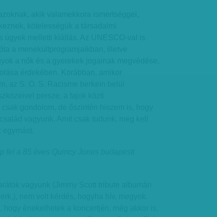
azoknak, akik valamekkora ismertséggel,
keznek, kötelességük a társadalmi
os ügyek melletti kiállás. Az UNESCO-val is
ta a menekültprogramjaikban, illetve
yok a nők és a gyerekek jogainak megvédése,
olása érdekében. Korábban, amikor
m, az S. O. S. Racisme berkein belül
közeivel persze, a fajok közti
csak gondolom, de őszintén hiszem is, hogy
család vagyunk. Amit csak tudunk, meg kell
k egymást.
p fel a 85 éves Quincy Jones budapesti
arátok vagyunk (Jimmy Scott tribute albumán
zerk.), nem volt kérdés, hogyha hív, megyek.
 hogy énekelhetek a koncertjén, még akkor is,