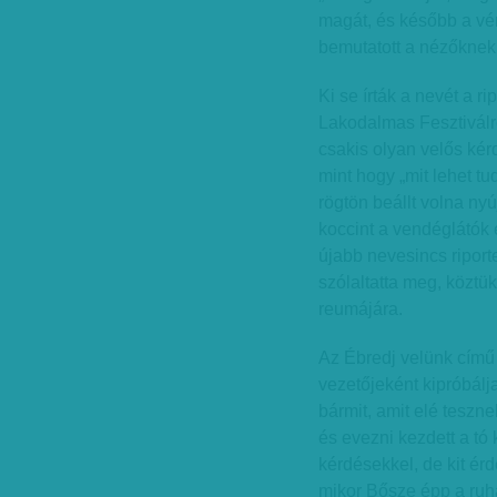
magát, és később a vér
bemutatott a nézőknek
Ki se írták a nevét a r
Lakodalmas Fesztiválról
csakis olyan velős kér
mint hogy „mit lehet tu
rögtön beállt volna nyú
koccint a vendéglátók 
újabb nevesincs riport
szólaltatta meg, köztük
reumájára.
Az Ébredj velünk című
vezetőjeként kipróbál
bármit, amit elé teszne
és evezni kezdett a tó
kérdésekkel, de kit érd
mikor Bősze épp a ruhá