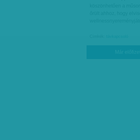
köszönhetően a műsor s
őrült ahhoz, hogy elvis
wellnessnyereményjáték
Címkék:
távkapcsoló
Már előfize