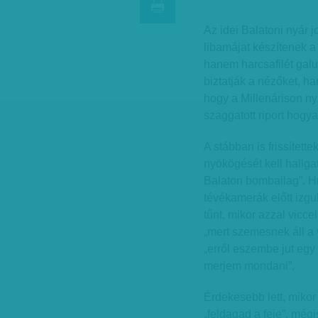
Az idei Balatoni nyár j
libamájat készítenek a
hanem harcsafilét galu
biztatják a nézőket, ha
hogy a Millenárison nyí
szaggatott riport hogya
A stábban is frissítet
nyökögését kell hallga
Balaton bombailag”. H
tévékamerák előtt izgu
tűnt, mikor azzal viccel
„mert szemesnek áll a 
„erről eszembe jut egy 
merjem mondani”.
Érdekesebb lett, mikor 
„feldagad a feje”, még