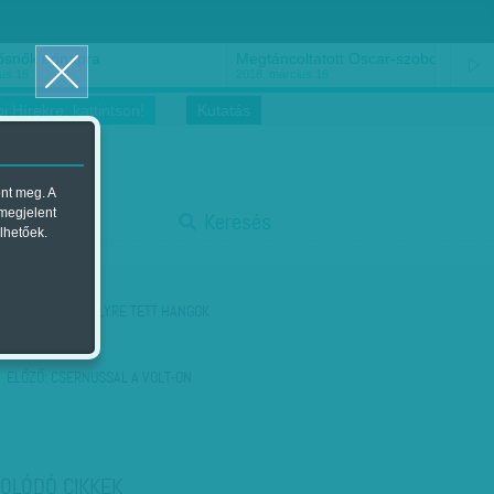
ősnők nőnapra
Megtáncoltatott Oscar-szobor
us 16.
2018. március 16.
i Hírekre, kattintson!
Kutatás
ent meg. A
start
 megjelent
Keresés
lhetőek.
stop
KÖVETKEZŐ:
HELYRE TETT HANGOK
ELŐZŐ:
CSERNUSSAL A VOLT-ON
OLÓDÓ CIKKEK