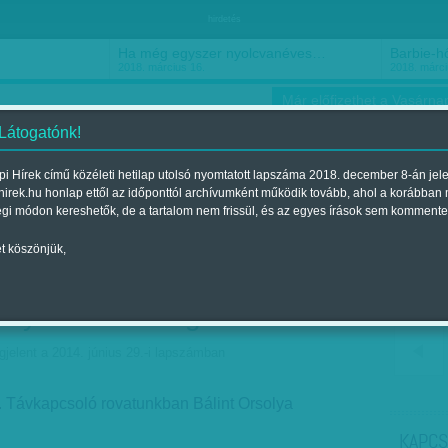
hirdetés
Ha még egyszer nyolcvanéves…
Barbie-h
2018. március 16.
2018. márci
Már előfizethet a Vasárnap
 Látogatónk!
i Hírek című közéleti hetilap utolsó nyomtatott lapszáma 2018. december 8-án jel
hirek.hu honlap ettől az időponttól archívumként működik tovább, ahol a korábban
ókusz
Szerintem
Ízlés
Sport
égi módon kereshetők, de a tartalom nem frissül, és az egyes írások sem kommente
t köszönjük,
kupcsek páros álnaiv
lyett - Őrültségek élőben
jelent a 2014. június 29.-i lapszámban
ávkapcsoló rovatunkban Bálint Orsolya
KAPCS