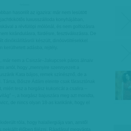
hirdetes
obban hasonlít az igazira: már nem lesütött
 jachtkikötős luxusszálloda konyhájában,
skával a révfülöpi mólónál, és nem golfozásra
nem kirándulásra, fürdésre, fesztiválozásra. De
lt dinókiállításról készült, dinóüvöltésekkel
n kerülhetett adásba, rejtély.
tek, már nem a Csiszár–Jakupcsek páros álnaiv
tni arról, hogy „mennyire szennyezett a
uszárik Kata bájos, remek színésznő, de a
l. Társa, Bősze Ádám eleinte csak fárasztónak
t, miért tesz a horgász kukoricát a csalira –
világ” –, a horgász bajuszára meg azt mondta,
vicc, de nincs olyan 18-as karikánk, hogy el
kiderült róla, hogy halallergiája van, amitől
is nekiállt élőben filézni. Ráadásul megvágta