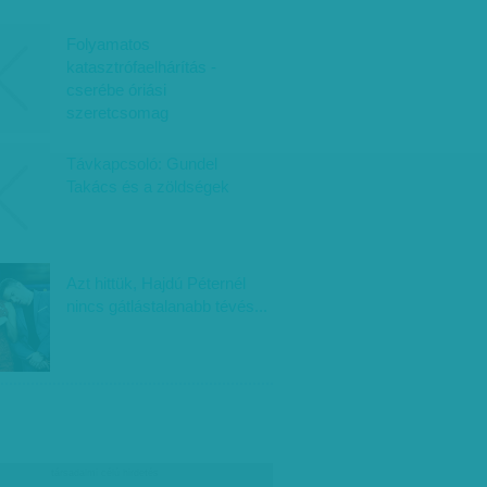
Folyamatos
katasztrófaelhárítás -
cserébe óriási
szeretcsomag
Távkapcsoló: Gundel
Takács és a zöldségek
Azt hittük, Hajdú Péternél
nincs gátlástalanabb tévés...
társadalmi célú hirdetés