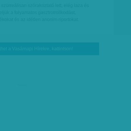
zürreálisan szórakoztató lett, elég laza és
eljük a folyamatos gasztrotrollkodást,
okat és az idétlen anonim riportokat.
thet a Vasárnapi Hírekre, kattintson!
hirdetés