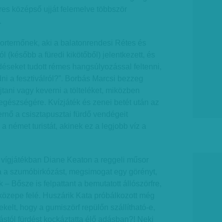
es középső ujját felemelve többször
.
iporternőnek, aki a balatonrendesi Rétes és
 (később a füredi kikötőből) jelentkezett, és
déseket tudott rémes hangsúlyozással feltenni,
dni a fesztiválról?”. Borbás Marcsi bezzeg
jtani vagy keverni a tölteléket, miközben
egészségére. Kvízjáték és zenei betét után az
ernő a csisztapusztai fürdő vendégeit
 a német turistát, akinek ez a legjobb víz a
 vígjátékban Diane Keaton a reggeli műsor
ja a szumóbirkózást, megsimogat egy görényt,
k – Bősze is felpattant a bemutatott állószörfre,
 közepe felé. Huszárik Kata próbálkozott még
ekelt, hogy a gumiszörf repülőn szállítható-e,
stól fürdést kockáztatta élő adásban?! Neki