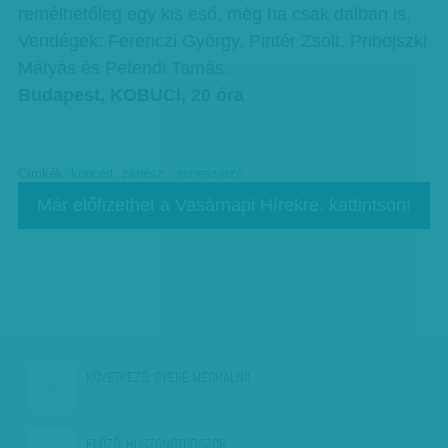
remélhetőleg egy kis eső, még ha csak dalban is.
Vendégek: Ferenczi György, Pintér Zsolt, Pribojszki
Mátyás és Petendi Tamás.
Budapest, KOBUCI, 20 óra
Címkék:
koncert
,
zenész - zeneszerző
Már előfizethet a Vasárnapi Hírekre, kattintson!
KÖVETKEZŐ:
GYERE MEGHALNI!
ELŐZŐ:
HUSZONÖTÖDSZÖR…