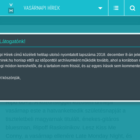
VASÁRNAPI HÍREK
 Látogatónk!
Ripo 60+2 - KOBUCI
i Hírek című közéleti hetilap utolsó nyomtatott lapszáma 2018. december 8-án jel
hirek.hu honlap ettől az időponttól archívumként működik tovább, ahol a korábban
Szerző:
VH ajánló
| Megjelent a 2017. augusztus 05.-i lapszámban
égi módon kereshetők, de a tartalom nem frissül, és az egyes írások sem kommente
t köszönjük,
KIMOZDULUNK
hirdetes
Ripo 60+2. A közönséggel közösen ünnepli
vasárnap este a hatvankettedik születésnapját a
tiszteletbeli magyarnak titulált, énekes-gitáros
bluesman, Ripoff Raskolnikov. Lesz Kiss Me
Conny, a vasárnap ellenére Late Monday Night, és