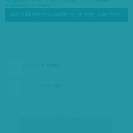
Fesztiválzenekar-Fischer Iván
,
zsidóság
,
vallás
,
Északkelet-
Magyarország
,
történelem
Már előfizethet a Vasárnapi Hírekre, kattintson!
KÖVETKEZŐ:
PUCÉRSÁG,…
ELŐZŐ:
KEMÉNY ZSÓFI:…
társadalmi célú hirdetés