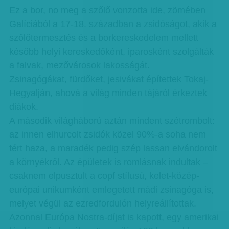
Ez a bor, no meg a szőlő vonzotta ide, zömében
Galíciából a 17-18. században a zsidóságot, akik a
szőlőtermesztés és a borkereskedelem mellett
később helyi kereskedőként, iparosként szolgálták
a falvak, mezővárosok lakosságát.
Zsinagógákat, fürdőket, jesivákat építettek Tokaj-
Hegyalján, ahová a világ minden tájáról érkeztek
diákok.
A második világháború aztán mindent szétrombolt:
az innen elhurcolt zsidók közel 90%-a soha nem
tért haza, a maradék pedig szép lassan elvándorolt
a környékről. Az épületek is romlásnak indultak –
csaknem elpusztult a copf stílusú, kelet-közép-
európai unikumként emlegetett mádi zsinagóga is,
melyet végül az ezredfordulón helyreállítottak.
Azonnal Európa Nostra-díjat is kapott, egy amerikai