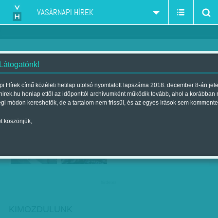
VASÁRNAPI HÍREK
 Látogatónk!
TérTáncKoncert és Csodarabbik
i Hírek című közéleti hetilap utolsó nyomtatott lapszáma 2018. december 8-án jel
hirek.hu honlap ettől az időponttól archívumként működik tovább, ahol a korábban
Szerző:
VH ajánló
| Megjelent a 2017. június 10.-i lapszámban
égi módon kereshetők, de a tartalom nem frissül, és az egyes írások sem kommente
t köszönjük,
hirdetes
KIMOZDULUNK