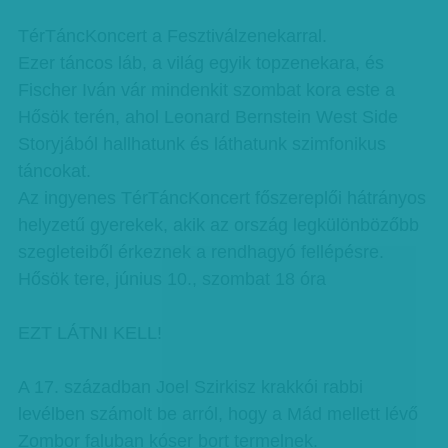
TérTáncKoncert a Fesztiválzenekarral.
Ezer táncos láb, a világ egyik topzenekara, és
Fischer Iván vár mindenkit szombat kora este a
Hősök terén, ahol Leonard Bernstein West Side
Storyjából hallhatunk és láthatunk szimfonikus
táncokat.
Az ingyenes TérTáncKoncert főszereplői hátrányos
helyzetű gyerekek, akik az ország legkülönbözőbb
szegleteiből érkeznek a rendhagyó fellépésre.
Hősök tere, június 10., szombat 18 óra
EZT LÁTNI KELL!
A 17. században Joel Szirkisz krakkói rabbi
levélben számolt be arról, hogy a Mád mellett lévő
Zombor faluban kóser bort termelnek.