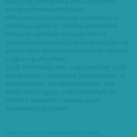
kiadó pedig beválogatta a világ 100 legszebb
zsinagógáját bemutató könyvbe.
Mádon egyébként megmaradt a rabbiház és a
rabbiképző épülete is – jelenleg kultúrtörténeti
kiállítás és fogadóház üzemel bennük. Az
épületegyüttes a hétvégi Jó éjszakát, Mád! bor- és
zenei fesztivál alkalmával szombaton és vasárnap
is egész nap látogatható.
A hely érdekessége még, hogy innen indul, és ide
érkezik vissza a Csodarabbik útja elnevezésű, 10
települést érintő, 150 km-es zarándokút, ami
bejárja Tokaj-Hegyalja zsidó emlékhelyeit, és
elvezeti a látogatókat a környék egykori
csodarabbijainak sírjához.
Címkék:
szombat-vasárnap-programajánló
,
Budapesti