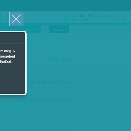
ősnők nőnapra
Megtáncoltatott Oscar-szobor
us 16.
2018. március 16.
i Hírekre, kattintson!
Kutatás
ent meg. A
start
 megjelent
Keresés
lhetőek.
stop
KÖVETKEZŐ:
MINDENT ELBORÍT A DAGÁLY - A
ZÁTONY
ELŐZŐ:
BEKÖTÖTT SZEMMEL, NŐVEL A FEJÉN