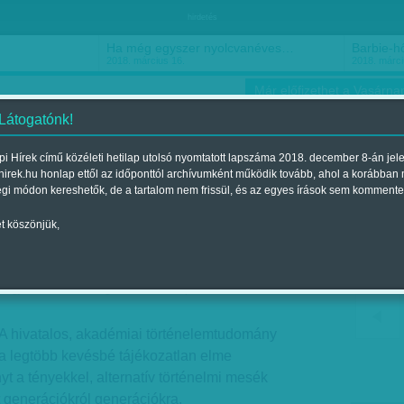
hirdetés
Ha még egyszer nyolcvanéves…
Barbie-h
2018. március 16.
2018. márci
Már előfizethet a Vasárnap
 Látogatónk!
i Hírek című közéleti hetilap utolsó nyomtatott lapszáma 2018. december 8-án jel
hirek.hu honlap ettől az időponttól archívumként működik tovább, ahol a korábban
ókusz
Szerintem
Ízlés
Sport
égi módon kereshetők, de a tartalom nem frissül, és az egyes írások sem kommente
t köszönjük,
asmány - Emlékezetpolitika
Megjelent a 2016. augusztus 19.-i lapszámban
 A hivatalos, akadémiai történelemtudomány
, a legtöbb kevésbé tájékozatlan elme
t a tényekkel, alternatív történelmi mesék
generációkról generációkra.