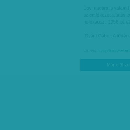
Egy magára is valamit 
az emlékezetkutatás ke
holokauszt, 1956 kérdé
(Gyáni Gábor: A történ
Címkék:
könyvajánló-recen
Már előfize