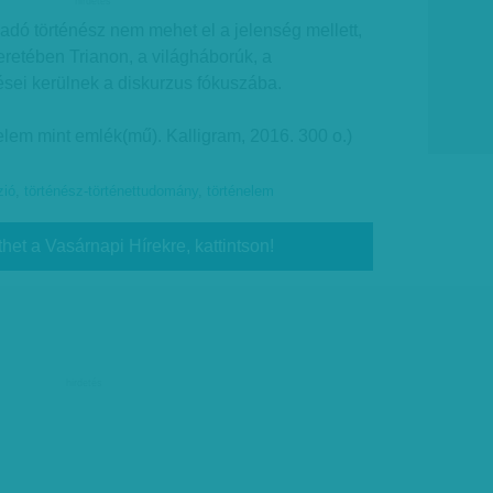
hirdetes
adó történész nem mehet el a jelenség mellett,
retében Trianon, a világháborúk, a
sei kerülnek a diskurzus fókuszába.
elem mint emlék(mű). Kalligram, 2016. 300 o.)
zió
,
történész-történettudomány
,
történelem
thet a Vasárnapi Hírekre, kattintson!
hirdetés