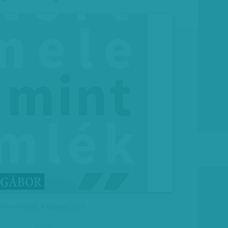
int emlék(mű). Kalligram, 2016.