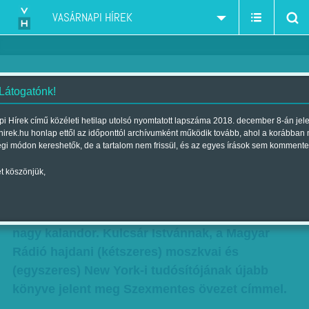
VASÁRNAPI HÍREK
 Látogatónk!
Ajánlott olvasmány: Szocreál
i Hírek című közéleti hetilap utolsó nyomtatott lapszáma 2018. december 8-án jel
hirek.hu honlap ettől az időponttól archívumként működik tovább, ahol a korábban
költészet
égi módon kereshetők, de a tartalom nem frissül, és az egyes írások sem kommente
Szerző:
Munkatársunktól
| Megjelent a 2014. december 21.-i
t köszönjük,
lapszámban
Nagy kaland az élet – ha ez igaz, akkor szerzőnk
nagy kalandor. Kulcsár Istvánnak, a Magyar
Rádió hajdani (kétszeres) moszkvai és
(egyszeres) New York-i tudósítójának újabb
könyve jelent meg Szexmentes övezet címmel.