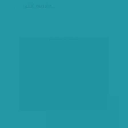
ELŐZŐ:
IDEOLÓGIA…
társadalmi célú hirdetés