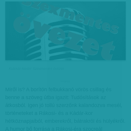
Kulcsár István: Szexmentes övezet
hirdetes
Miről is? A borítón felbukkanó vörös csillag és
benne a szöveg útba igazit: Tudósítások az
átkosból. Igen jó tollú szerzőnk kalandozva mesél,
történeteket a Rákosi- és a Kádár-kor
hétköznapjaiból, emberekről, bátrakról és hülyékről.
A humor bő forrása a Rákosi-éra szocreál