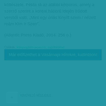
költészete. Példa rá az alábbi kétsoros, amely a
szerző szerint a koreai háború idején íródott
versből való: „Mint egy óriás kinyílt szem / nézett
reám Kim Ir Szen”.
(Atlantic Press Kiadó, 2014. 256 o.)
Címkék:
könyvajánló-recenzió
,
sajtótörténet
Már előfizethet a Vasárnapi Hírekre, kattintson!
KÖVETKEZŐ:
VÉSZJÓSLÓ…