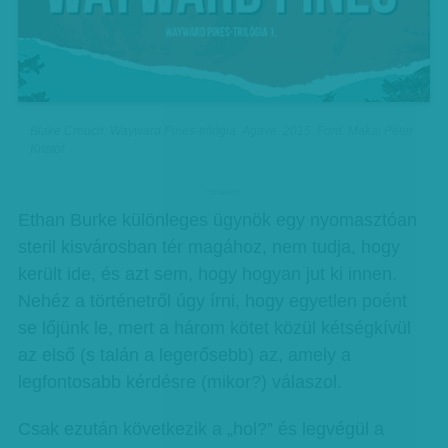
Blake Crouch: Wayward Pines-trilógia. Agave, 2015. Ford. Makai Péter
Kristóf
hirdetes
Ethan Burke különleges ügynök egy nyomasztóan
steril kisvárosban tér magához, nem tudja, hogy
került ide, és azt sem, hogy hogyan jut ki innen.
Nehéz a történetről úgy írni, hogy egyetlen poént
se lőjünk le, mert a három kötet közül kétségkívül
az első (s talán a legerősebb) az, amely a
legfontosabb kérdésre (mikor?) válaszol.
Csak ezután következik a „hol?” és legvégül a