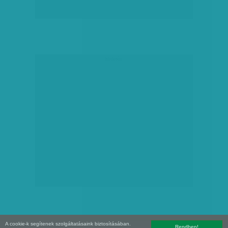
hirdetés
A cookie-k segítenek szolgáltatásaink biztosításában.
Rendben!