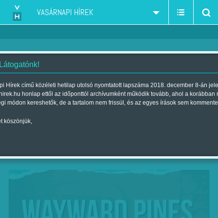
VASÁRNAPI HÍREK
 Látogatónk!
Ámokfutás új műfajban
i Hírek című közéleti hetilap utolsó nyomtatott lapszáma 2018. december 8-án jel
hirek.hu honlap ettől az időponttól archívumként működik tovább, ahol a korábban
Szerző:
DHN
| Megjelent a 2015. július 25.-i lapszámban
égi módon kereshetők, de a tartalom nem frissül, és az egyes írások sem kommente
t köszönjük,
Sem idő, sem tér, de még a megszokott valóság
sem reális – nagyjából így lehet összegezni a
Wayward Pines-trilógia lényegét.