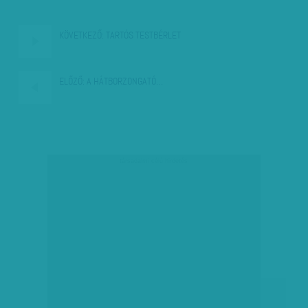
KÖVETKEZŐ:
TARTÓS TESTBÉRLET
ELŐZŐ:
A HÁTBORZONGATÓ…
társadalmi célú hirdetés