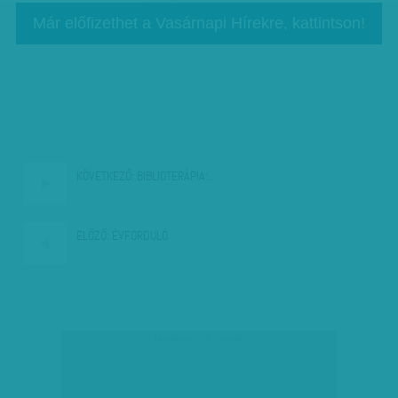
Már előfizethet a Vasárnapi Hírekre, kattintson!
KÖVETKEZŐ:
BIBLIOTERÁPIA:…
ELŐZŐ:
ÉVFORDULÓ
társadalmi célú hirdetés