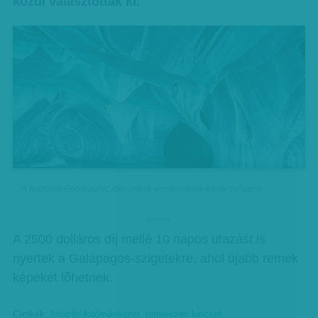
közül választottak ki.
A National Geographic idei útifotó-versenyének egyik győztese
hirdetes
A 2500 dolláros díj mellé 10 napos utazást is
nyertek a Galápagos-szigetekre, ahol újabb remek
képeket lőhetnek.
Címkék:
fotózás-fotóművészet
,
természeti kincsek