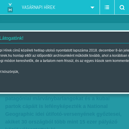
VASÁRNAPI HÍREK
 Látogatónk!
Az év legszebb úti fotói
i Hírek című közéleti hetilap utolsó nyomtatott lapszáma 2018. december 8-án jel
hirek.hu honlap ettől az időponttól archívumként működik tovább, ahol a korábban
Szerző:
B. O.
| Megjelent a 2017. augusztus 05.-i lapszámban
égi módon kereshetők, de a tartalom nem frissül, és az egyes írások sem kommente
t köszönjük,
A mexikói Colima vulkán kitörését, felszálló
japán vadludakat és az Istenek erdejének
szentjánosbogarait, Costa Rica-i krokodilokat,
patagóniai márványbarlangokat és a kubai
partok cápáit is lefényképezték a National
Geographic idei útifotó-versenyének győztesei,
akiket 30 országból több mint 15 ezer pályázó