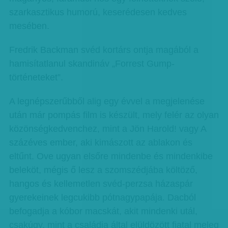
szarkasztikus humorú, keserédesen kedves
mesében.
Fredrik Backman svéd kortárs ontja magából a
hamisítatlanul skandináv „Forrest Gump-
történeteket”.
A legnépszerűbből alig egy évvel a megjelenése
után már pompás film is készült, mely felér az olyan
közönségkedvenchez, mint a Jön Harold! vagy A
százéves ember, aki kimászott az ablakon és
eltűnt. Ove ugyan elsőre mindenbe és mindenkibe
beleköt, mégis ő lesz a szomszédjába költöző,
hangos és kellemetlen svéd-perzsa házaspár
gyerekeinek legcukibb pótnagypapája. Dacból
befogadja a kóbor macskát, akit mindenki utál,
csakúgy, mint a családja által elüldözött fiatal meleg