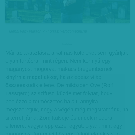
Menni vagy maradni? - Forrás: Vertigomedia.hu
hirdetes
Már az akasztásra alkalmas köteleket sem gyártják
olyan tartósra, mint régen. Nem könnyű egy
magányos, mogorva, makacs öregembernek
kinyírnia magát akkor, ha az egész világ
összeesküdik ellene. De miközben Ove (Rolf
Lassgard) sziszifuszi küzdelmet folytat, hogy
beelőzze a természetes halált, annyira
megszeretjük, hogy a végén még megsiratnánk, ha
sikerrel járna. Zord külseje és undok modora
ellenére, vagyis épp ezzel együtt olyan, mint egy
magányos, faramuci hős egy felnőtteknek szóló,