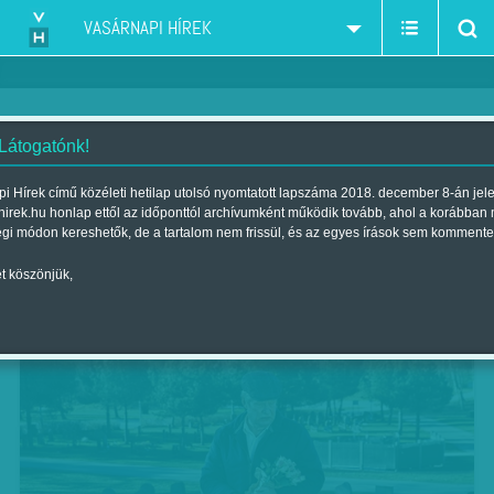
VASÁRNAPI HÍREK
 Látogatónk!
Az is baj, ha a szív túl nagy
i Hírek című közéleti hetilap utolsó nyomtatott lapszáma 2018. december 8-án jel
hirek.hu honlap ettől az időponttól archívumként működik tovább, ahol a korábban
Szerző:
Bálint Orsolya
| Megjelent a 2016. július 09.-i lapszámban
égi módon kereshetők, de a tartalom nem frissül, és az egyes írások sem kommente
t köszönjük,
ÉLET A VÁSZNON - Az ember, akit Ovénak
hívnak