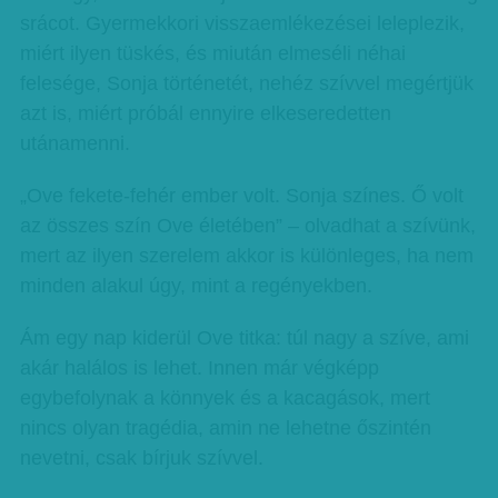
srácot. Gyermekkori visszaemlékezései leleplezik,
miért ilyen tüskés, és miután elmeséli néhai
felesége, Sonja történetét, nehéz szívvel megértjük
azt is, miért próbál ennyire elkeseredetten
utánamenni.
„Ove fekete-fehér ember volt. Sonja színes. Ő volt
az összes szín Ove életében” – olvadhat a szívünk,
mert az ilyen szerelem akkor is különleges, ha nem
minden alakul úgy, mint a regényekben.
Ám egy nap kiderül Ove titka: túl nagy a szíve, ami
akár halálos is lehet. Innen már végképp
egybefolynak a könnyek és a kacagások, mert
nincs olyan tragédia, amin ne lehetne őszintén
nevetni, csak bírjuk szívvel.