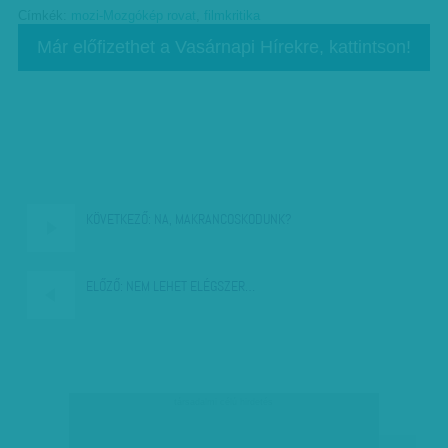
Címkék:
mozi-Mozgókép rovat
,
filmkritika
Már előfizethet a Vasárnapi Hírekre, kattintson!
KÖVETKEZŐ:
NA, MAKRANCOSKODUNK?
ELŐZŐ:
NEM LEHET ELÉGSZER…
társadalmi célú hirdetés