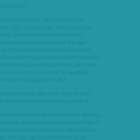
kul az arány?
a megkönnyebbülés, hogy eljutottam az
mnak abba a szakaszába, mikor végre nem
 meg, hogy itt ez a szépfiú. Iszonyúan
gedtem a karakterszerepekbe. Bár egy
ad Pitt csak két évvel fiatalabb és sokkal
Igazolva látom magam, hogy idejében váltottam.
lnék, mint kikopott hősszerelmes, akit le kell
arkója és ráncos a homloka! Mit kezdenék
növesztenék? Vagy behalnék?
mmázom, hogy látja önt a világ női fele?
e mielőtt megkérné a kezedet, odébb áll.
s koromban láttam egy negyvenévest, ahogy a
l csajnak, az volt az első gondolatom, hogy ez
öttem, hogy mégse akkora gáz. Még akkor se,
rt, ami csak egy huszonévesnek áll jól.