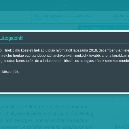
hirdetés
Ha még egyszer nyolcvanéves…
Barbie-h
2018. március 16.
2018. márci
Már előfizethet a Vasárnap
 Látogatónk!
i Hírek című közéleti hetilap utolsó nyomtatott lapszáma 2018. december 8-án jel
hirek.hu honlap ettől az időponttól archívumként működik tovább, ahol a korábban
ókusz
Szerintem
Ízlés
Sport
égi módon kereshetők, de a tartalom nem frissül, és az egyes írások sem kommente
t köszönjük,
a boldog végben
lent a 2011. május 08.-i lapszámban
elnök tiszteletére (és következő kampánya
uzív hollywoodi jótékonysági vacsorán állítólag
kollégái George Clooneyt, miért nem inkább
KAPCS
jét egyengeti. A színész-rendező szokásos pikírt