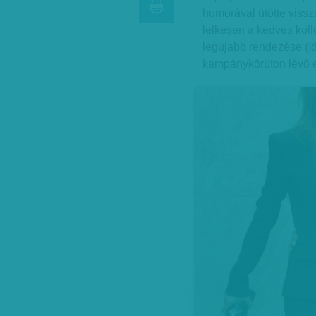
humorával ütötte vissz
lelkesen a kedves koll
legújabb rendezése (I
kampánykörúton lévő el