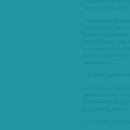
– Hollywoodban minden
súlytalan embereken?
– Megveszem őket kiló
cégtársammal Grant He
levettem egy százasra
Azóta se adtam meg, d
mércéje az idő. Mikor 
hogy kire számíthatsz,
palacsintában.
– Mi volt a legjobb ta
– A nagynéném, Rosem
műsorvezető volt, egyb
hetvenévesen azon sírjá
is, ha esetleg elszúro
Los Angeles, 2011. má