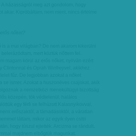
r. A házasságról meg azt gondolom, hogy
ot akar. Kipróbáltam, nem ment, nincs értelme
 erős nőket?
ő is a mai világban? De nem akarom kikerülni
 belerázódtam, mert köztük nőttem fel.
 magam körül az erős nőket, nyilván ezért
ary Clintonnal és Oprah Winfreyvel, akikhez
ztelet fűz. De legjobban azokat a nőket
ya se ismer. Azokat a huszonéves csajokat, akik
lgoznak a nemzetközi menekültügyi bizottság
lős közepén, tök védtelenül, halálos
öttük egy férfi se felhúzott Kalasnyikovval,
emi erőszaktól, a támadásoktól, a váratlan
memmel láttam, mikor az egyik ilyen csitri
után, hogy túszul ejtették. Arcizma se rándult,
ámmal majdnem elbőgtük magunkat.