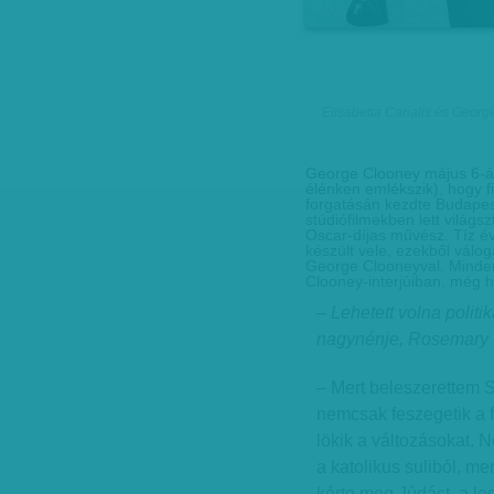
Elisabetta Canalis és Geor
George Clooney május 6-án 
élénken emlékszik), hogy fi
forgatásán kezdte Budapest
stúdiófilmekben lett világsz
Oscar-díjas művész. Tíz év
készült vele, ezekből válog
George Clooneyval. Minden
Clooney-interjúiban, még h
– Lehetett volna politi
nagynénje, Rosemary C
– Mert beleszerettem S
nemcsak feszegetik a f
lökik a változásokat. 
a katolikus suliból, m
kérte meg Júdást, a leg