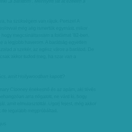
ki „a barátom”. Mennyire lát át ezeken a
ra, ha szükségem van rájuk. Persze! A
slovval még alig ismertük egymást, mikor
, hogy megcsináltassam a fotóimat ’82-ben.
e a legjobb haverom. A barátság egyetlen
szalad a szekér, az egész város a barátod. De
 csak akkor tudod meg, ha szar van a
nács, amit Hollywoodban kapott?
ary Clooney énekesnő és az apám, aki tévés
ehangzóan arra nógatott, ne várd ki, hogy
l, amit elmulasztottál. Ugorj fejest, még akkor
d, de legalább megpróbáltad.
jus