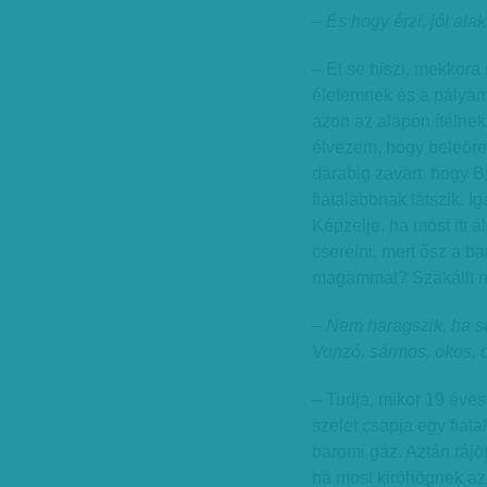
– És hogy érzi, jól ala
– El se hiszi, mekkor
életemnek és a pályá
azon az alapon ítélnek
élvezem, hogy beleöre
darabig zavart, hogy Br
fiatalabbnak látszik. 
Képzelje, ha most itt ál
cserélni, mert ősz a b
magammal? Szakállt 
– Nem haragszik, ha su
Vonzó, sármos, okos, d
– Tudja, mikor 19 éve
szelet csapja egy fiata
baromi gáz. Aztán ráj
ha most kiröhögnek azé