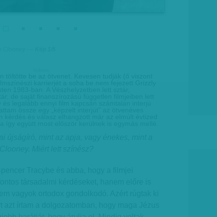
ge Clooney
-
– Kép 1/5
hirdetes
töltötte be az ötvenet. Kevesen tudják (ő viszont
lmszínészi karrierjét a soha be nem fejezett Grizzly
en 1983-ban. A Vészhelyzetben lett sztár,
tár, de saját finanszírozású független filmjeiben lett
 és legalább ennyi film kapcsán számtalan interjú
attam össze egy „képzelt interjút” az ötvenéves
 kérdés és válasz elhangzott már az elmúlt évtized
a így együtt most először kerülnek is egymás mellé.
kai újságíró, mint az apja, vagy énekes, mint a
looney. Miért lett színész?
pencer Tracybe és abba, hogy a filmjei
ontos társadalmi kérdéseket, hanem előre is
Nem vagyok ortodox gondolkodó. Azért rúgtak ki
ert azt írtam a dolgozatomban, hogy maga Jézus
jobb barátját, hogy árulja el. Mindig voltak