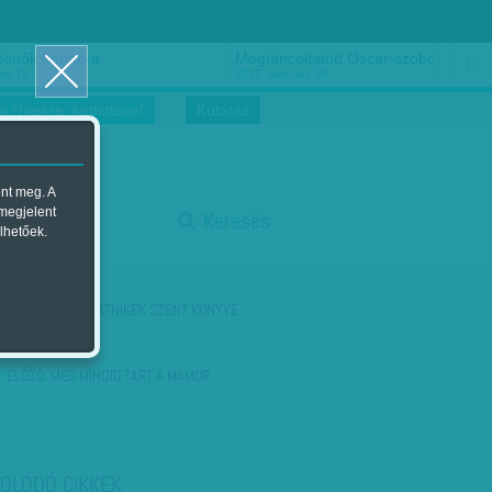
ősnők nőnapra
Megtáncoltatott Oscar-szobor
us 16.
2018. március 16.
i Hírekre, kattintson!
Kutatás
ent meg. A
start
 megjelent
Keresés
lhetőek.
stop
KÖVETKEZŐ:
BEATNIKEK SZENT KÖNYVE
ELŐZŐ:
MÉG MINDIG TART A MÁMOR
OLÓDÓ CIKKEK