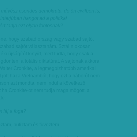
 művész csöndes demokrata, de ön civilben is,
nterjúban hangot ad a politikai
t tartja ezt olyan fontosnak?
éne, hogy szabad ország vagy szabad sajtó,
szabad sajtót választanám. Sztálin okosan
éki újságírót kinyírt, mert tudta, hogy csak a
dönteni a totális diktatúrát. A sajtónak akkora
Walter Cronkite, a legmegbízhatóbb amerikai
 jött haza Vietnamból, hogy ezt a háborút nem
nson azt mondta, nem indul a következő
t ha Cronkite-ot nem tudja maga mögött, a
te.
m fáj a foga?
oztam, buliztam és füveztem.