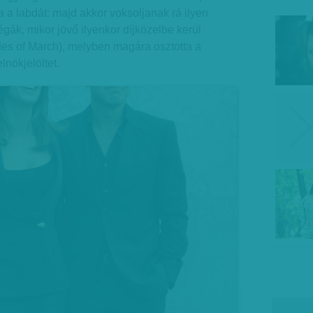
a a labdát: majd akkor voksoljanak rá ilyen
égák, mikor jövő ilyenkor díjközelbe kerül
des of March), melyben magára osztotta a
nökjelöltet.