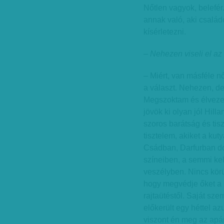
Nőtlen vagyok, belefé
annak való, aki család
kísérletezni.
– Nehezen viseli el az
– Miért, van másféle n
a választ. Nehezen, de
Megszoktam és élvezem
jövök ki olyan jól Hill
szoros barátság és tis
tisztelem, akiket a kut
Csádban, Darfurban do
színeiben, a semmi kel
veszélyben. Nincs körül
hogy megvédje őket a n
rajtaütéstől. Saját sze
előkerült egy héttel az
viszont én meg az ap