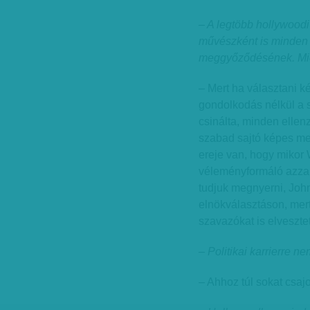
– A legtöbb hollywoodi
művészként is minden i
meggyőződésének. Miér
– Mert ha választani k
gondolkodás nélkül a 
csinálta, minden ellenz
szabad sajtó képes meg
ereje van, hogy mikor 
véleményformáló azzal
tudjuk megnyerni, Joh
elnökválasztáson, mer
szavazókat is elvesztet
– Politikai karrierre ne
– Ahhoz túl sokat csaj