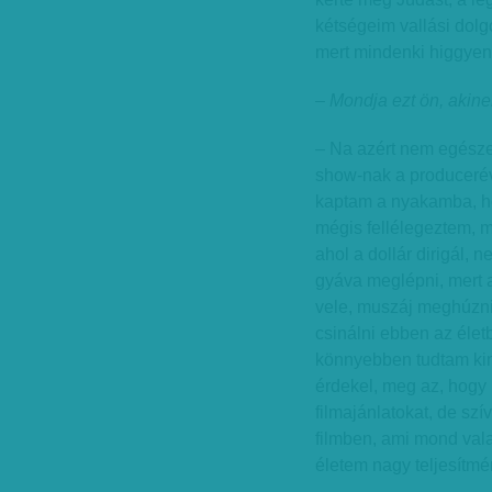
kétségeim vallási dolg
mert mindenki higgyen 
– Mondja ezt ön, akin
– Na azért nem egésze
show-nak a produceréve
kaptam a nyakamba, hog
mégis fellélegeztem, m
ahol a dollár dirigál,
gyáva meglépni, mert a
vele, muszáj meghúzni 
csinálni ebben az élet
könnyebben tudtam kim
érdekel, meg az, hogy
filmajánlatokat, de s
filmben, ami mond val
életem nagy teljesítmé