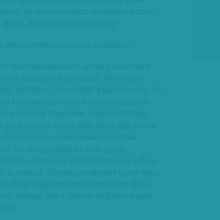
okban, de sosem bíráltam senkit nyilvánosan,
abban, ami átsegíti az élet bajain.
ek nem jöhetett volna össze simábban!
n. Mikor összevesztem annak a bizonyos tv-
l és kiszálltam a sorozatból, akkora pert
y azt hittem, örökre fújtak a karrieremnek. És
ert kiszabadultam arról a kényszerpályáról,
 nem a minőség. Megértem, hogy sok kolléga
 gázsi lebeg a szeme előtt, de én úgy voltam
a vonalat, ha valami értelmeset akarok
ben. És ahogy múltak az évek, egyre
ondani, hogy csak a forgatókönyv és a téma
 ki a rendező. Tizenkét percenként kapok nagy
zívesebben dolgozom minimumgázsiért olyan
amit. Nehogy már a Batman és Robin legyen
nye!