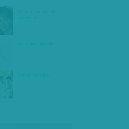
Ma már nem lennék
színésznő
Gertrudist fojtogatták
Norvég lambéria
társadalmi célú hirdetés